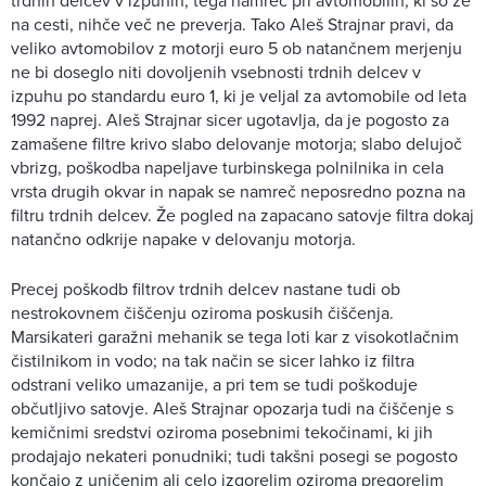
na cesti, nihče več ne preverja. Tako Aleš Strajnar pravi, da
veliko avtomobilov z motorji euro 5 ob natančnem merjenju
ne bi doseglo niti dovoljenih vsebnosti trdnih delcev v
izpuhu po standardu euro 1, ki je veljal za avtomobile od leta
1992 naprej. Aleš Strajnar sicer ugotavlja, da je pogosto za
zamašene filtre krivo slabo delovanje motorja; slabo delujoč
vbrizg, poškodba napeljave turbinskega polnilnika in cela
vrsta drugih okvar in napak se namreč neposredno pozna na
filtru trdnih delcev. Že pogled na zapacano satovje filtra dokaj
natančno odkrije napake v delovanju motorja.
Precej poškodb filtrov trdnih delcev nastane tudi ob
nestrokovnem čiščenju oziroma poskusih čiščenja.
Marsikateri garažni mehanik se tega loti kar z visokotlačnim
čistilnikom in vodo; na tak način se sicer lahko iz filtra
odstrani veliko umazanije, a pri tem se tudi poškoduje
občutljivo satovje. Aleš Strajnar opozarja tudi na čiščenje s
kemičnimi sredstvi oziroma posebnimi tekočinami, ki jih
prodajajo nekateri ponudniki; tudi takšni posegi se pogosto
končajo z uničenim ali celo izgorelim oziroma pregorelim