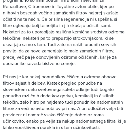
Renaultove, Citroenove in Toyotine avtomobile, kjer po
njihovih besedah večino zamašenih filtrov najprej skušajo
očistiti na ta način. Če prisilna regeneracija ni uspešna, si
filtre ogledajo bolj temeljito in jih skušajo očistiti sami.
Nekateri za to uporabljajo različna kemična sredstva oziroma
tekočine, nekateri pa to prepustijo strokovnjakom, ki se
ukvarjajo samo s tem. Tudi zato na naših uradnih servisih
pravijo, da za nove zamenjajo le malo zamašenih filtrov,
precej več pa je obnovljenih oziroma očiščenih, kar je za
uporabnike seveda bistveno ceneje.
Pri nas je kar nekaj ponudnikov čiščenja oziroma obnove
filtrov sajastih delcev. Kratek pregled ponudbe na
slovenskem delu svetovnega spleta odkrije tudi bogato
ponudbo različnih dodatkov gorivu, kemikalij in čistilnih
tekočin, zelo hitro pa najdemo tudi ponudnike nadomestnih
filtrov za večino avtomobilov pri nas. A pri odločitvi velja biti
previden: ni namreč vsako čiščenje dobro oziroma
učinkovito, enako pa velja za nakup nadomestnega filtra, ki je
lahko vprašljivega porekla in s tem učinkovitosti.