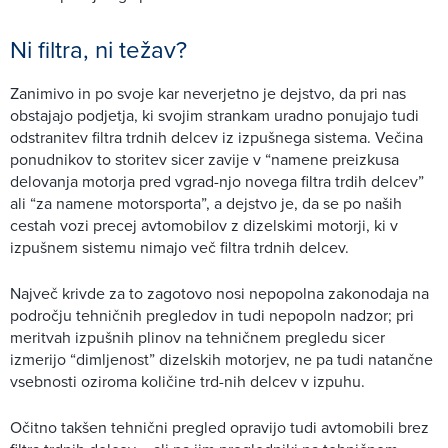
Ni filtra, ni težav?
Zanimivo in po svoje kar neverjetno je dejstvo, da pri nas
obstajajo podjetja, ki svojim strankam uradno ponujajo tudi
odstranitev filtra trdnih delcev iz izpušnega sistema. Večina
ponudnikov to storitev sicer zavije v “namene preizkusa
delovanja motorja pred vgrad-njo novega filtra trdih delcev”
ali “za namene motorsporta”, a dejstvo je, da se po naših
cestah vozi precej avtomobilov z dizelskimi motorji, ki v
izpušnem sistemu nimajo več filtra trdnih delcev.
Največ krivde za to zagotovo nosi nepopolna zakonodaja na
področju tehničnih pregledov in tudi nepopoln nadzor; pri
meritvah izpušnih plinov na tehničnem pregledu sicer
izmerijo “dimljenost” dizelskih motorjev, ne pa tudi natančne
vsebnosti oziroma količine trd-nih delcev v izpuhu.
Očitno takšen tehnični pregled opravijo tudi avtomobili brez