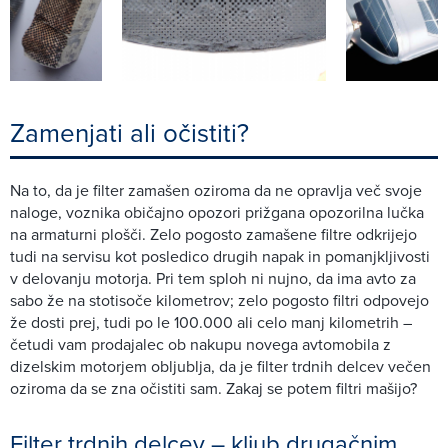
Zamenjati ali očistiti?
Na to, da je filter zamašen oziroma da ne opravlja več svoje
naloge, voznika običajno opozori prižgana opozorilna lučka
na armaturni plošči. Zelo pogosto zamašene filtre odkrijejo
tudi na servisu kot posledico drugih napak in pomanjkljivosti
v delovanju motorja. Pri tem sploh ni nujno, da ima avto za
sabo že na stotisoče kilometrov; zelo pogosto filtri odpovejo
že dosti prej, tudi po le 100.000 ali celo manj kilometrih –
četudi vam prodajalec ob nakupu novega avtomobila z
dizelskim motorjem obljublja, da je filter trdnih delcev večen
oziroma da se zna očistiti sam. Zakaj se potem filtri mašijo?
Filter trdnih delcev – kljub drugačnim