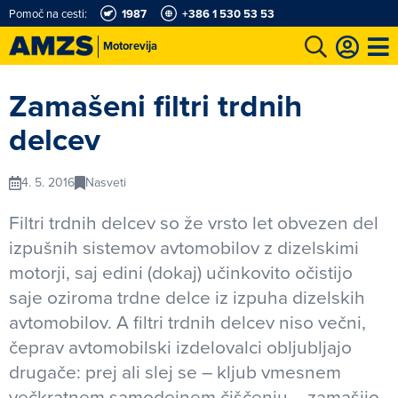
Pomoč na cesti:
1987
+386 1 530 53 53
Motorevija
t
Karting in motošportni center
Najboljši za volanom
Moj AMZS
Zamašeni filtri trdnih
delcev
4. 5. 2016
Nasveti
Filtri trdnih delcev so že vrsto let obvezen del
izpušnih sistemov avtomobilov z dizelskimi
motorji, saj edini (dokaj) učinkovito očistijo
saje oziroma trdne delce iz izpuha dizelskih
avtomobilov. A filtri trdnih delcev niso večni,
čeprav avtomobilski izdelovalci obljubljajo
drugače: prej ali slej se – kljub vmesnem
večkratnem samodejnem čiščenju – zamašijo.