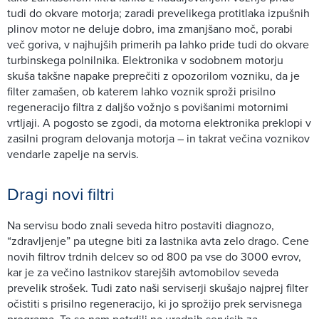
tudi do okvare motorja; zaradi prevelikega protitlaka izpušnih
plinov motor ne deluje dobro, ima zmanjšano moč, porabi
več goriva, v najhujših primerih pa lahko pride tudi do okvare
turbinskega polnilnika. Elektronika v sodobnem motorju
skuša takšne napake preprečiti z opozorilom vozniku, da je
filter zamašen, ob katerem lahko voznik sproži prisilno
regeneracijo filtra z daljšo vožnjo s povišanimi motornimi
vrtljaji. A pogosto se zgodi, da motorna elektronika preklopi v
zasilni program delovanja motorja – in takrat večina voznikov
vendarle zapelje na servis.
Dragi novi filtri
Na servisu bodo znali seveda hitro postaviti diagnozo,
“zdravljenje” pa utegne biti za lastnika avta zelo drago. Cene
novih filtrov trdnih delcev so od 800 pa vse do 3000 evrov,
kar je za večino lastnikov starejših avtomobilov seveda
prevelik strošek. Tudi zato naši serviserji skušajo najprej filter
očistiti s prisilno regeneracijo, ki jo sprožijo prek servisnega
programa. To so nam potrdili na uradnih servisih za