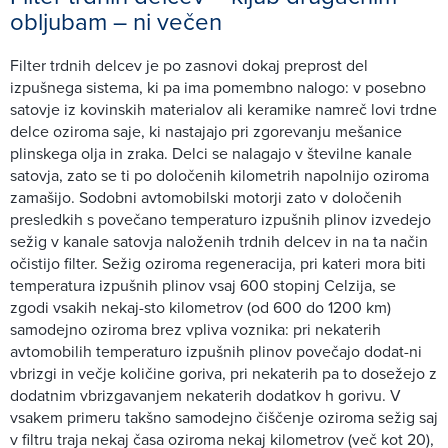
obljubam – ni večen
Filter trdnih delcev je po zasnovi dokaj preprost del
izpušnega sistema, ki pa ima pomembno nalogo: v posebno
satovje iz kovinskih materialov ali keramike namreč lovi trdne
delce oziroma saje, ki nastajajo pri zgorevanju mešanice
plinskega olja in zraka. Delci se nalagajo v številne kanale
satovja, zato se ti po določenih kilometrih napolnijo oziroma
zamašijo. Sodobni avtomobilski motorji zato v določenih
presledkih s povečano temperaturo izpušnih plinov izvedejo
sežig v kanale satovja naloženih trdnih delcev in na ta način
očistijo filter. Sežig oziroma regeneracija, pri kateri mora biti
temperatura izpušnih plinov vsaj 600 stopinj Celzija, se
zgodi vsakih nekaj-sto kilometrov (od 600 do 1200 km)
samodejno oziroma brez vpliva voznika: pri nekaterih
avtomobilih temperaturo izpušnih plinov povečajo dodat-ni
vbrizgi in večje količine goriva, pri nekaterih pa to dosežejo z
dodatnim vbrizgavanjem nekaterih dodatkov h gorivu. V
vsakem primeru takšno samodejno čiščenje oziroma sežig saj
v filtru traja nekaj časa oziroma nekaj kilometrov (več kot 20),