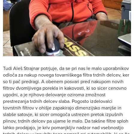
Tudi Aleš Strajnar potrjuje, da se pri nas le malo uporabnikov
odloča za nakup novega tovarniškega filtra trdnih delcev, ker
so ti pač predragi. A obenem posvari pred nakupom novih
filtrov dvomljivega porekla in kakovosti, ki so sicer cenovno
ugodni, a je njihovo delovanje oziroma zmožnost
prestrezanja trdnih delcev slaba. Pogosto izdelovalci
tovrstnih filtrov v ohišje zapakirajo dimenzijsko manjše in
slabše satovje, ki sicer omogoča ustrezen pretok izpušnih
plinov, trdnih delcev pa ujame le malo. Da takšne filtre sploh
lahko prodajajo, je kriv pomanjkljiv nadzor nad vsebnostjo
trdnih delcev v izpuhih; tega namreč pri avtomobilih, ki so že