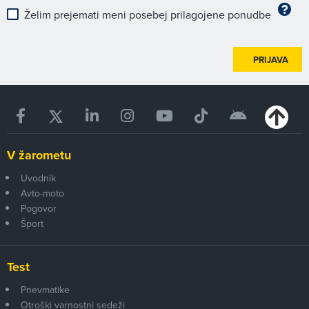
Želim prejemati meni posebej prilagojene ponudbe
PRIJAVA
V žarometu
Uvodnik
Avto-moto
Pogovor
Šport
Test
Pnevmatike
Otroški varnostni sedeži