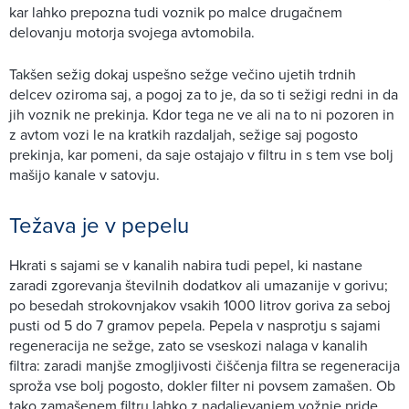
kar lahko prepozna tudi voznik po malce drugačnem
delovanju motorja svojega avtomobila.
Takšen sežig dokaj uspešno sežge večino ujetih trdnih
delcev oziroma saj, a pogoj za to je, da so ti sežigi redni in da
jih voznik ne prekinja. Kdor tega ne ve ali na to ni pozoren in
z avtom vozi le na kratkih razdaljah, sežige saj pogosto
prekinja, kar pomeni, da saje ostajajo v filtru in s tem vse bolj
mašijo kanale v satovju.
Težava je v pepelu
Hkrati s sajami se v kanalih nabira tudi pepel, ki nastane
zaradi zgorevanja številnih dodatkov ali umazanije v gorivu;
po besedah strokovnjakov vsakih 1000 litrov goriva za seboj
pusti od 5 do 7 gramov pepela. Pepela v nasprotju s sajami
regeneracija ne sežge, zato se vseskozi nalaga v kanalih
filtra: zaradi manjše zmogljivosti čiščenja filtra se regeneracija
sproža vse bolj pogosto, dokler filter ni povsem zamašen. Ob
tako zamašenem filtru lahko z nadaljevanjem vožnje pride