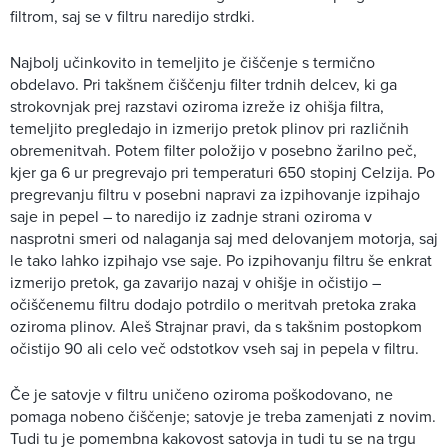
filtrom, saj se v filtru naredijo strdki.
Najbolj učinkovito in temeljito je čiščenje s termično
obdelavo. Pri takšnem čiščenju filter trdnih delcev, ki ga
strokovnjak prej razstavi oziroma izreže iz ohišja filtra,
temeljito pregledajo in izmerijo pretok plinov pri različnih
obremenitvah. Potem filter položijo v posebno žarilno peč,
kjer ga 6 ur pregrevajo pri temperaturi 650 stopinj Celzija. Po
pregrevanju filtru v posebni napravi za izpihovanje izpihajo
saje in pepel – to naredijo iz zadnje strani oziroma v
nasprotni smeri od nalaganja saj med delovanjem motorja, saj
le tako lahko izpihajo vse saje. Po izpihovanju filtru še enkrat
izmerijo pretok, ga zavarijo nazaj v ohišje in očistijo –
očiščenemu filtru dodajo potrdilo o meritvah pretoka zraka
oziroma plinov. Aleš Strajnar pravi, da s takšnim postopkom
očistijo 90 ali celo več odstotkov vseh saj in pepela v filtru.
Če je satovje v filtru uničeno oziroma poškodovano, ne
pomaga nobeno čiščenje; satovje je treba zamenjati z novim.
Tudi tu je pomembna kakovost satovja in tudi tu se na trgu