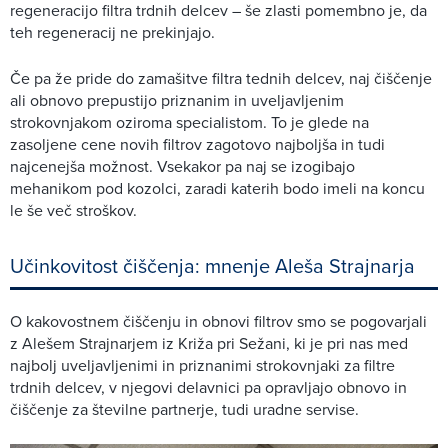
regeneracijo filtra trdnih delcev – še zlasti pomembno je, da
teh regeneracij ne prekinjajo.
Če pa že pride do zamašitve filtra tednih delcev, naj čiščenje
ali obnovo prepustijo priznanim in uveljavljenim
strokovnjakom oziroma specialistom. To je glede na
zasoljene cene novih filtrov zagotovo najboljša in tudi
najcenejša možnost. Vsekakor pa naj se izogibajo
mehanikom pod kozolci, zaradi katerih bodo imeli na koncu
le še več stroškov.
Učinkovitost čiščenja: mnenje Aleša Strajnarja
O kakovostnem čiščenju in obnovi filtrov smo se pogovarjali
z Alešem Strajnarjem iz Križa pri Sežani, ki je pri nas med
najbolj uveljavljenimi in priznanimi strokovnjaki za filtre
trdnih delcev, v njegovi delavnici pa opravljajo obnovo in
čiščenje za številne partnerje, tudi uradne servise.