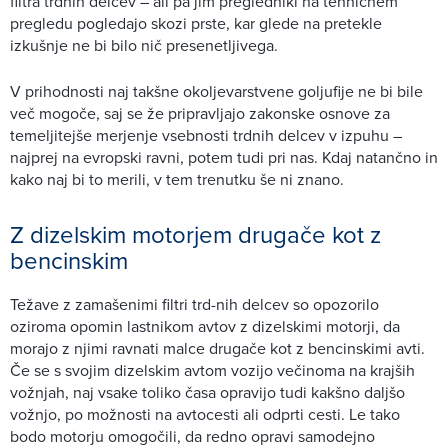
filtra trdnih delcev – ali pa jim pregledniki na tehničnem
pregledu pogledajo skozi prste, kar glede na pretekle
izkušnje ne bi bilo nič presenetljivega.
V prihodnosti naj takšne okoljevarstvene goljufije ne bi bile
več mogoče, saj se že pripravljajo zakonske osnove za
temeljitejše merjenje vsebnosti trdnih delcev v izpuhu –
najprej na evropski ravni, potem tudi pri nas. Kdaj natančno in
kako naj bi to merili, v tem trenutku še ni znano.
Z dizelskim motorjem drugače kot z
bencinskim
Težave z zamašenimi filtri trd-nih delcev so opozorilo
oziroma opomin lastnikom avtov z dizelskimi motorji, da
morajo z njimi ravnati malce drugače kot z bencinskimi avti.
Če se s svojim dizelskim avtom vozijo večinoma na krajših
vožnjah, naj vsake toliko časa opravijo tudi kakšno daljšo
vožnjo, po možnosti na avtocesti ali odprti cesti. Le tako
bodo motorju omogočili, da redno opravi samodejno