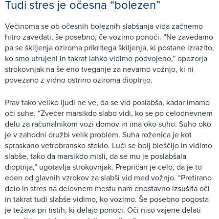
Tudi stres je očesna “bolezen”
Večinoma se ob očesnih boleznih slabšanja vida začnemo
hitro zavedati, še posebno, če vozimo ponoči. “Ne zavedamo
pa se škiljenja oziroma prikritega škiljenja, ki postane izrazito,
ko smo utrujeni in takrat lahko vidimo podvojeno,” opozorja
strokovnjak na še eno tveganje za nevarno vožnjo, ki ni
povezano z vidno ostrino oziroma dioptrijo.
Prav tako veliko ljudi ne ve, da se vid poslabša, kadar imamo
oči suhe. “Zvečer marsikdo slabo vidi, ko se po celodnevnem
delu za računalnikom vozi domov in ima oko suho. Suho oko
je v zahodni družbi velik problem. Suha roženica je kot
spraskano vetrobransko steklo. Luči se bolj bleščijo in vidimo
slabše, tako da marsikdo misli, da se mu je poslabšala
dioptrija,” ugotavlja strokovnjak. Prepričan je celo, da je to
eden od glavnih vzrokov za slabši vid med vožnjo. “Pretirano
delo in stres na delovnem mestu nam enostavno izsušita oči
in takrat tudi slabše vidimo, ko vozimo. Še posebno pogosta
je težava pri tistih, ki delajo ponoči. Oči niso vajene delati