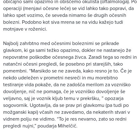
običajno sami opazimo in obiščemo okulista (oftalmologa). Po
operaciji (menjavi očesne leče) se vid lahko tako popravi, da
lahko spet vozimo, če seveda nimamo še drugih očesnih
bolezni. Podobno kot siva mrena se na vidu kažejo tudi
motnjave v roženici.
Najbolj zahrbtno med očesnimi boleznimi se prikrade
glavkom, ki ga sami težko opazimo, dokler ne nastanejo že
nepovratne poškodbe očesnega živca. Zaradi tega so redni in
natančni očesni pregledi, še posebno pri starejših, tako
pomembni. “Marsikdo se ne zaveda, kako resno je to. Če je
nekdo udeležen v prometni nesreči in mu morebitno
testiranje vida pokaže, da ne zadošča merilom za vozniško
dovoljenje, nič ne pomaga, če je vozniško dovoljenje še
veljavno, saj je voznik kljub temu v prekršku, ” opozarja
sogovornik. Ugotavlja, da se prav pri glavkomu (pa tudi po
možganski kapi) včasih ne zavedamo, da nekaterih stvari v
vidnem polju ne vidimo. “To je res nevarno, zato so redni
pregledi nujni,” poudarja Mihelčič.