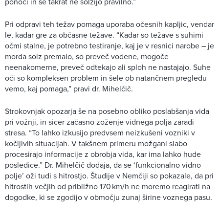
ponoči in se takrat ne solzijo pravilno.”
Pri odpravi teh težav pomaga uporaba očesnih kapljic, vendar
le, kadar gre za občasne težave. “Kadar so težave s suhimi
očmi stalne, je potrebno testiranje, kaj je v resnici narobe – je
morda solz premalo, so preveč vodene, mogoče
neenakomerne, preveč odtekajo ali sploh ne nastajajo. Suhe
oči so kompleksen problem in šele ob natančnem pregledu
vemo, kaj pomaga,” pravi dr. Mihelčič.
Strokovnjak opozarja še na posebno obliko poslabšanja vida
pri vožnji, in sicer začasno zoženje vidnega polja zaradi
stresa. “To lahko izkusijo predvsem neizkušeni vozniki v
kočljivih situacijah. V takšnem primeru možgani slabo
procesirajo informacije z obrobja vida, kar ima lahko hude
posledice.” Dr. Mihelčič dodaja, da se ‘funkcionalno vidno
polje’ oži tudi s hitrostjo. Študije v Nemčiji so pokazale, da pri
hitrostih večjih od približno 170 km/h ne moremo reagirati na
dogodke, ki se zgodijo v območju zunaj širine voznega pasu.