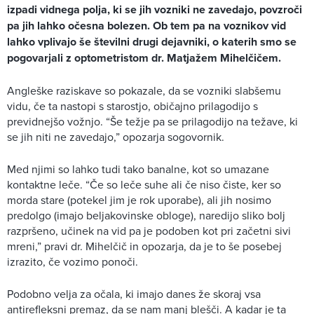
izpadi vidnega polja, ki se jih vozniki ne zavedajo, povzroči
pa jih lahko očesna bolezen. Ob tem pa na voznikov vid
lahko vplivajo še številni drugi dejavniki, o katerih smo se
pogovarjali z optometristom dr. Matjažem Mihelčičem.
Angleške raziskave so pokazale, da se vozniki slabšemu
vidu, če ta nastopi s starostjo, običajno prilagodijo s
previdnejšo vožnjo. “Še težje pa se prilagodijo na težave, ki
se jih niti ne zavedajo,” opozarja sogovornik.
Med njimi so lahko tudi tako banalne, kot so umazane
kontaktne leče. “Če so leče suhe ali če niso čiste, ker so
morda stare (potekel jim je rok uporabe), ali jih nosimo
predolgo (imajo beljakovinske obloge), naredijo sliko bolj
razpršeno, učinek na vid pa je podoben kot pri začetni sivi
mreni,” pravi dr. Mihelčič in opozarja, da je to še posebej
izrazito, če vozimo ponoči.
Podobno velja za očala, ki imajo danes že skoraj vsa
antirefleksni premaz, da se nam manj blešči. A kadar je ta