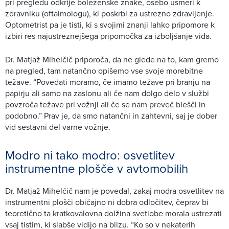
pri pregledu odkrije bolezenske znake, osebo usmeri k
zdravniku (oftalmologu), ki poskrbi za ustrezno zdravljenje.
Optometrist pa je tisti, ki s svojimi znanji lahko pripomore k
izbiri res najustreznejšega pripomočka za izboljšanje vida.
Dr. Matjaž Mihelčič priporoča, da ne glede na to, kam gremo
na pregled, tam natančno opišemo vse svoje morebitne
težave. “Povedati moramo, če imamo težave pri branju na
papirju ali samo na zaslonu ali če nam dolgo delo v službi
povzroča težave pri vožnji ali če se nam preveč blešči in
podobno.” Prav je, da smo natančni in zahtevni, saj je dober
vid sestavni del varne vožnje.
Modro ni tako modro: osvetlitev
instrumentne plošče v avtomobilih
Dr. Matjaž Mihelčič nam je povedal, zakaj modra osvetlitev na
instrumentni plošči običajno ni dobra odločitev, čeprav bi
teoretično ta kratkovalovna dolžina svetlobe morala ustrezati
vsaj tistim, ki slabše vidijo na blizu. “Ko so v nekaterih