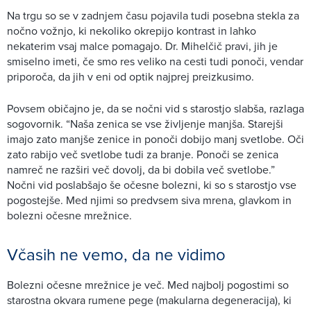
Na trgu so se v zadnjem času pojavila tudi posebna stekla za
nočno vožnjo, ki nekoliko okrepijo kontrast in lahko
nekaterim vsaj malce pomagajo. Dr. Mihelčič pravi, jih je
smiselno imeti, če smo res veliko na cesti tudi ponoči, vendar
priporoča, da jih v eni od optik najprej preizkusimo.
Povsem običajno je, da se nočni vid s starostjo slabša, razlaga
sogovornik. “Naša zenica se vse življenje manjša. Starejši
imajo zato manjše zenice in ponoči dobijo manj svetlobe. Oči
zato rabijo več svetlobe tudi za branje. Ponoči se zenica
namreč ne razširi več dovolj, da bi dobila več svetlobe.”
Nočni vid poslabšajo še očesne bolezni, ki so s starostjo vse
pogostejše. Med njimi so predvsem siva mrena, glavkom in
bolezni očesne mrežnice.
Včasih ne vemo, da ne vidimo
Bolezni očesne mrežnice je več. Med najbolj pogostimi so
starostna okvara rumene pege (makularna degeneracija), ki