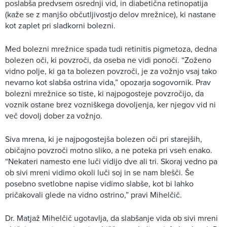
poslabša predvsem osrednji vid, in diabetična retinopatija
(kaže se z manjšo občutljivostjo delov mrežnice), ki nastane
kot zaplet pri sladkorni bolezni.
Med bolezni mrežnice spada tudi retinitis pigmetoza, dedna
bolezen oči, ki povzroči, da oseba ne vidi ponoči. “Zoženo
vidno polje, ki ga ta bolezen povzroči, je za vožnjo vsaj tako
nevarno kot slabša ostrina vida,” opozarja sogovornik. Prav
bolezni mrežnice so tiste, ki najpogosteje povzročijo, da
voznik ostane brez vozniškega dovoljenja, ker njegov vid ni
več dovolj dober za vožnjo.
Siva mrena, ki je najpogostejša bolezen oči pri starejših,
običajno povzroči motno sliko, a ne poteka pri vseh enako.
“Nekateri namesto ene luči vidijo dve ali tri. Skoraj vedno pa
ob sivi mreni vidimo okoli luči soj in se nam blešči. Še
posebno svetlobne napise vidimo slabše, kot bi lahko
pričakovali glede na vidno ostrino,” pravi Mihelčič.
Dr. Matjaž Mihelčič ugotavlja, da slabšanje vida ob sivi mreni