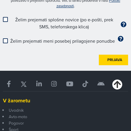
povezavo v prejetem sporočilu. Več si lahko preberete v naši
Politiki
zasebnosti
.
Želim prejemati splošne novice (po e-pošti, prek
SMS, telefonskega klica)
Želim prejemati meni posebej prilagojene ponudbe
PRIJAVA
V žarometu
Uvodnik
Avto-moto
Pogovor
Šport