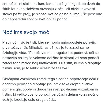
antirefleksni sloj spraskan, kar se običajno zgodi po dveh do
štirih letih (ob slabšem ravnanju z očali ali nizki kakovosti
stekel pa že prej), je slabše, kot če ga ne bi imeli, še posebno
ob neposredni sončni svetlobi ali ponoči.
Noč ima svojo moč
Prav nočni vid je tisti, kjer se morda najpogosteje pojavijo
prve težave. Dr. Mihelčič razloži, da je to zaradi same
fiziologije vida. “Ponoči vidimo drugače kot podnevi, oči se
nastavijo na krajše valovne dolžine in skoraj vsi smo ponoči
zaradi tega malce bolj kratkovidni. Pri tistih, ki imajo dioptrijo
z minusom, je to lahko včasih že težava.”
Običajnim voznikom zaradi tega sicer ne priporočajo očal z
dodatno povišano dioptrijo (saj previsoka dioptrija lahko
pomeni glavobole in druge težave), poklicnim voznikom in
tistim, ki veliko vozijo ponoči, pa včasih dejansko za nočno
vožnjo izdelajo celo druga očala.