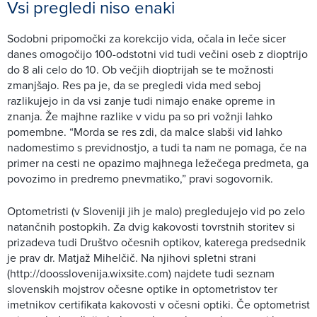
Vsi pregledi niso enaki
Sodobni pripomočki za korekcijo vida, očala in leče sicer
danes omogočijo 100-odstotni vid tudi večini oseb z dioptrijo
do 8 ali celo do 10. Ob večjih dioptrijah se te možnosti
zmanjšajo. Res pa je, da se pregledi vida med seboj
razlikujejo in da vsi zanje tudi nimajo enake opreme in
znanja. Že majhne razlike v vidu pa so pri vožnji lahko
pomembne. “Morda se res zdi, da malce slabši vid lahko
nadomestimo s previdnostjo, a tudi ta nam ne pomaga, če na
primer na cesti ne opazimo majhnega ležečega predmeta, ga
povozimo in predremo pnevmatiko,” pravi sogovornik.
Optometristi (v Sloveniji jih je malo) pregledujejo vid po zelo
natančnih postopkih. Za dvig kakovosti tovrstnih storitev si
prizadeva tudi Društvo očesnih optikov, katerega predsednik
je prav dr. Matjaž Mihelčič. Na njihovi spletni strani
(http://doosslovenija.wixsite.com) najdete tudi seznam
slovenskih mojstrov očesne optike in optometristov ter
imetnikov certifikata kakovosti v očesni optiki. Če optometrist