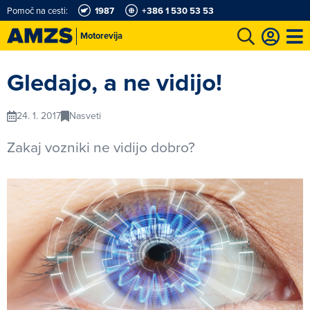
Pomoč na cesti:
1987
+386 1 530 53 53
Motorevija
t
Karting in motošportni center
Najboljši za volanom
Moj AMZS
Gledajo, a ne vidijo!
24. 1. 2017
Nasveti
Zakaj vozniki ne vidijo dobro?