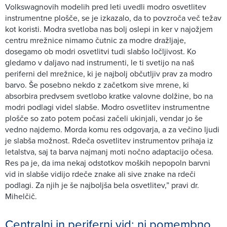
Volkswagnovih modelih pred leti uvedli modro osvetlitev
instrumentne plošče, se je izkazalo, da to povzroča več težav
kot koristi. Modra svetloba nas bolj oslepi in ker v najožjem
centru mrežnice nimamo čutnic za modre dražljaje,
dosegamo ob modri osvetlitvi tudi slabšo ločljivost. Ko
gledamo v daljavo nad instrumenti, le ti svetijo na naš
periferni del mrežnice, ki je najbolj občutljiv prav za modro
barvo. Še posebno nekdo z začetkom sive mrene, ki
absorbira predvsem svetlobo kratke valovne dolžine, bo na
modri podlagi videl slabše. Modro osvetlitev instrumentne
plošče so zato potem počasi začeli ukinjali, vendar jo še
vedno najdemo. Morda komu res odgovarja, a za večino ljudi
je slabša možnost. Rdeča osvetlitev instrumentov prihaja iz
letalstva, saj ta barva najmanj moti nočno adaptacijo očesa.
Res pa je, da ima nekaj odstotkov moških nepopoln barvni
vid in slabše vidijo rdeče znake ali sive znake na rdeči
podlagi. Za njih je še najboljša bela osvetlitev,” pravi dr.
Mihelčič.
Centralni in periferni vid: ni pomembno