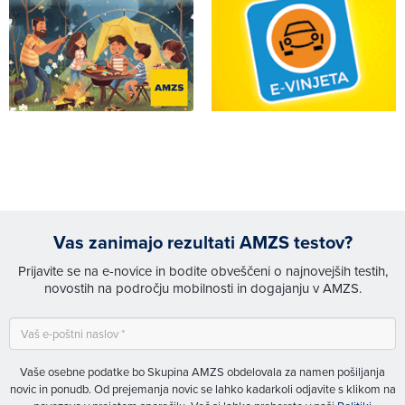
Vas zanimajo rezultati AMZS testov?
Prijavite se na e-novice in bodite obveščeni o najnovejših testih,
novostih na področju mobilnosti in dogajanju v AMZS.
Vaše osebne podatke bo Skupina AMZS obdelovala za namen pošiljanja
novic in ponudb. Od prejemanja novic se lahko kadarkoli odjavite s klikom na