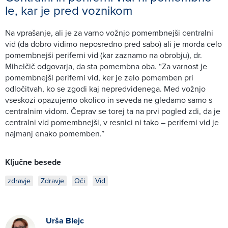
le, kar je pred voznikom
Na vprašanje, ali je za varno vožnjo pomembnejši centralni
vid (da dobro vidimo neposredno pred sabo) ali je morda celo
pomembnejši periferni vid (kar zaznamo na obrobju), dr.
Mihelčič odgovarja, da sta pomembna oba. “Za varnost je
pomembnejši periferni vid, ker je zelo pomemben pri
odločitvah, ko se zgodi kaj nepredvidenega. Med vožnjo
vseskozi opazujemo okolico in seveda ne gledamo samo s
centralnim vidom. Čeprav se torej ta na prvi pogled zdi, da je
centralni vid pomembnejši, v resnici ni tako – periferni vid je
najmanj enako pomemben.”
Ključne besede
zdravje
Zdravje
Oči
Vid
Urša Blejc