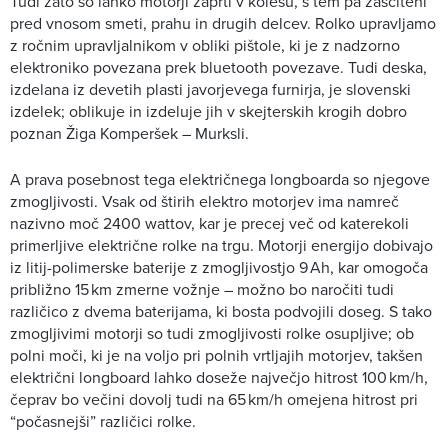
Tudi zato so lahko motorji zaprti v kolesu, s tem pa zaščiteni
pred vnosom smeti, prahu in drugih delcev. Rolko upravljamo
z ročnim upravljalnikom v obliki pištole, ki je z nadzorno
elektroniko povezana prek bluetooth povezave. Tudi deska,
izdelana iz devetih plasti javorjevega furnirja, je slovenski
izdelek; oblikuje in izdeluje jih v skejterskih krogih dobro
poznan Žiga Komperšek – Murksli.
A prava posebnost tega električnega longboarda so njegove
zmogljivosti. Vsak od štirih elektro motorjev ima namreč
nazivno moč 2400 wattov, kar je precej več od katerekoli
primerljive električne rolke na trgu. Motorji energijo dobivajo
iz litij-polimerske baterije z zmogljivostjo 9 Ah, kar omogoča
približno 15 km zmerne vožnje – možno bo naročiti tudi
različico z dvema baterijama, ki bosta podvojili doseg. S tako
zmogljivimi motorji so tudi zmogljivosti rolke osupljive; ob
polni moči, ki je na voljo pri polnih vrtljajih motorjev, takšen
električni longboard lahko doseže največjo hitrost 100 km/h,
čeprav bo večini dovolj tudi na 65 km/h omejena hitrost pri
“počasnejši” različici rolke.