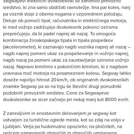
Segwayevi električni dvokolesniki so zanimivo prevozno
sredstvo, ki zna samo obdržati ravnotežje. Ima par koles, nanj
pa voznik stopi z obema nogama v vzporednem položaju.
Deluje ob pomoči tipal, računalnika in električnega motorja,
ki med vožnjo zadržujejo dvokolesnik pokonci oziroma
preprečujejo, da bi padel naprej ali nazaj. To omogoča
kombinacija žiroskopskega tipala in tipala pospeškov
(akcelerometer), ki zaznavajo nagib voznika naprej ali nazaj –
nagib naprej pomeni ukaz za pospeševanje in vožnjo naprej,
nagib nazaj pa pomeni ukaz za zaustavljanje oziroma vožnjo
nazaj. Napravo krmilimo s pokončnim krmilom, ki z nagibom
uravnava moč motorja na posameznem kolesu. Segway lahko
doseže najvišjo hitrost 20 km/h, ob originalnih dvokolesnikih
znamke Segway pa so na trgu še številni drugi ponudniki
podobnih prevoznih sredstev. Cene za Segwayeve
dvokolesnike se sicer začnejo pri nekaj manj kot 8000 evrih.
Z zanesljivim in enostavnim delovanjem je segway kot
ustvarjen za turistične oglede mesta, kot so zdaj na voljo v
Ljubljani. Velja pa hudomušno opozorilo; na pločnikih, na
pešcem namenjenih območjih in območjih umirjenega