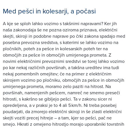
Med pešci in kolesarji, a počasi
A kje se sploh lahko vozimo s takšnimi napravami? Ker jih
naša zakonodaja še ne pozna oziroma priznava, električni
skejti, skiroji in podobne naprave po črki zakona spadajo med
posebna prevozna sredstva, s katerimi se lahko vozimo na
pločnikih, poteh za pešce in kolesarskih poteh ter na
območjih za pešce in območjih umirjenega prometa. Z
novimi električnimi prevoznimi sredstvi se torej lahko vozimo
po kar nekaj različnih površinah, a takšna ureditev ima tudi
nekaj pomembnih omejitev; če na primer z električnim
skirojem vozimo po pločniku, območjih za pešce in območjih
umirjenega prometa, moramo zelo paziti na hitrost. Na
površinah, namenjenih pešcem, namreč ne smemo preseči
hitrosti, s kakršno se gibljejo pešci. Ta v zakonu sicer ni
opredeljena, a v praksi je to 4 ali 5 km/h. Ni treba posebej
poudarjati, da zmorejo električni skiroji in še zlasti električni
skejti voziti precej hitreje – a tam, kjer so pešci, pač ne
smejo. Hkrati z omejeno hitrostjo morajo uporabniki tovrstnih