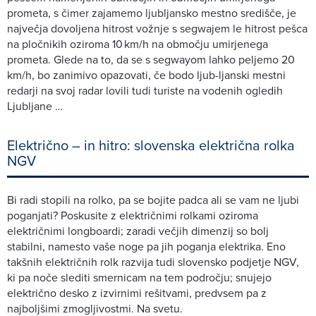
prometa, s čimer zajamemo ljubljansko mestno središče, je
največja dovoljena hitrost vožnje s segwajem le hitrost pešca
na pločnikih oziroma 10 km/h na območju umirjenega
prometa. Glede na to, da se s segwayom lahko peljemo 20
km/h, bo zanimivo opazovati, če bodo ljub-ljanski mestni
redarji na svoj radar lovili tudi turiste na vodenih ogledih
Ljubljane …
Električno – in hitro: slovenska električna rolka
NGV
Bi radi stopili na rolko, pa se bojite padca ali se vam ne ljubi
poganjati? Poskusite z električnimi rolkami oziroma
električnimi longboardi; zaradi večjih dimenzij so bolj
stabilni, namesto vaše noge pa jih poganja elektrika. Eno
takšnih električnih rolk razvija tudi slovensko podjetje NGV,
ki pa noče slediti smernicam na tem področju; snujejo
električno desko z izvirnimi rešitvami, predvsem pa z
najboljšimi zmogljivostmi. Na svetu.