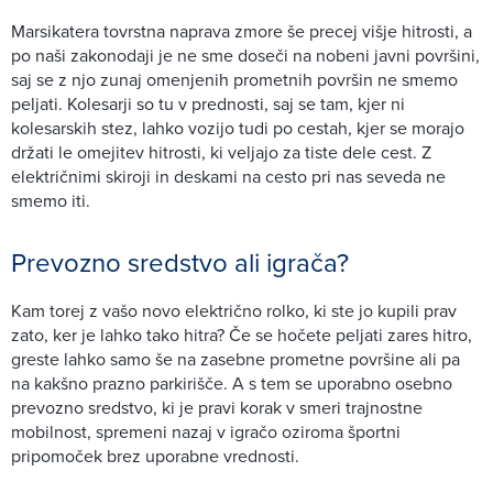
Marsikatera tovrstna naprava zmore še precej višje hitrosti, a
po naši zakonodaji je ne sme doseči na nobeni javni površini,
saj se z njo zunaj omenjenih prometnih površin ne smemo
peljati. Kolesarji so tu v prednosti, saj se tam, kjer ni
kolesarskih stez, lahko vozijo tudi po cestah, kjer se morajo
držati le omejitev hitrosti, ki veljajo za tiste dele cest. Z
električnimi skiroji in deskami na cesto pri nas seveda ne
smemo iti.
Prevozno sredstvo ali igrača?
Kam torej z vašo novo električno rolko, ki ste jo kupili prav
zato, ker je lahko tako hitra? Če se hočete peljati zares hitro,
greste lahko samo še na zasebne prometne površine ali pa
na kakšno prazno parkirišče. A s tem se uporabno osebno
prevozno sredstvo, ki je pravi korak v smeri trajnostne
mobilnost, spremeni nazaj v igračo oziroma športni
pripomoček brez uporabne vrednosti.