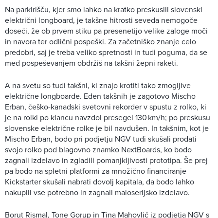
Na parkirišču, kjer smo lahko na kratko preskusili slovenski
električni longboard, je takšne hitrosti seveda nemogoče
doseči, že ob prvem stiku pa presenetijo velike zaloge moči
in navora ter odlični pospeški. Za začetniško znanje celo
predobri, saj je treba veliko spretnosti in tudi poguma, da se
med pospeševanjem obdržiš na takšni žepni raketi.
A na svetu so tudi takšni, ki znajo krotiti tako zmogljive
električne longboarde. Eden takšnih je zagotovo Mischo
Erban, češko-kanadski svetovni rekorder v spustu z rolko, ki
je na rolki po klancu navzdol presegel 130 km/h; po preskusu
slovenske električne rolke je bil navdušen. In takšnim, kot je
Mischo Erban, bodo pri podjetju NGV tudi skušali prodati
svojo rolko pod blagovno znamko NextBoards, ko bodo
zagnali izdelavo in zgladili pomanjkljivosti prototipa. Še prej
pa bodo na spletni platformi za množično financiranje
Kickstarter skušali nabrati dovolj kapitala, da bodo lahko
nakupili vse potrebno in zagnali maloserijsko izdelavo.
Borut Rismal, Tone Gorup in Tina Mahovlič iz podjetja NGV s