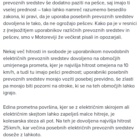
prevoznih sredstev še dodatno paziti na pešce, saj imajo ti
vselej prednost – tako lahko namreč razumemo besedilo
zakona, ki pravi, da je uporaba posebnih prevoznih sredstev
dovoljena le tako, da ne ogrožajo pešcev. Kako pa je v resnici
z (ne)sožitjem uporabnikov različnih prevoznih sredstev in
pešcev, smo v Motoreviji že večkrat pisali in opozarjali.
Nekaj več hitrosti in svobode je uporabnikom novodobnih
električnih prevoznih sredstev dovoljeno na območjih
umirjenega prometa, kjer je najvišja hitrost omejena na 10
km/h, a tudi tu imajo pešci prednost; uporabniki posebnih
prevoznih sredstev morajo voziti posebej previdno, še zlasti
pa morajo biti pozorni na otroke, ki se na teh območjih lahko
igrajo.
Edina prometna površina, kjer se z električnim skirojem ali
električnim skejtom lahko zapelješ malce hitreje, je
kolesarska steza ali pot. Na teh je dovoljena najvišja hitrost
25 km/h, kar večina posebnih električnih prevoznih sredstev
doseže z lahkoto.