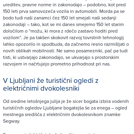
ureditev, pravne norme in zakonodajo – podobno, kot pred
150 leti prva samovozeča vozila in avtomobili. Morda pa se
bodo tudi naši zanamci čez 150 let smejali naši sedanji
zakonodaji – tako, kot se mi danes smejemo 150 let starim
določilom o “možu, ki mora z rdečo zastavo hoditi pred
vozilom”. Je pa takšen skokovit razvoj tovrstnih tehnologij
lahko opozorilo in spodbuda, da začnemo resno razmišljati o
novih oblikah mobilnosti. Ne samo posamezniki, pač pa tudi
tisti, ki ustvarjajo zakonodajo, se ukvarjajo s prostorskim
razvojem in načrtujejo prometno prihodnost pri nas.
V Ljubljani že turistični ogledi z
električnimi dvokolesniki
Od sredine letošnjega julija je že sicer bogata izbira vodenih
turističnih ogledov Ljubljane bogatejša še za enega – ogled
mestnega središča z električnim dvokolesnikom znamke
Segway.