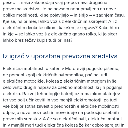
pešec –, naša zakonodaja vsaj prepoznava drugačna
prevozna sredstva. Je pa povsem nepripravljena na nove
oblike mobilnosti, ki se pojavljajo – in širijo – v zadnjem času.
Kje se, na primer, lahko voziš z električnim skirojem? Ali z
električnim dvokolesnikom, kakršen je segway? Kako hitro –
in kje – se lahko voziš z električno gnano rolko, ki jo sicer
lahko brez težav kupiš tudi pri nas?
Iz igrač v uporabna prevozna sredstva
Električna mobilnost, o kateri v Motoreviji pogosto pišemo,
ne pomeni zgolj električnih avtomobilov, pač pa tudi
električne motocikle, kolesa z električnim motorjem in še
celo vrsto drugih naprav za osebno mobilnost, ki jih poganja
elektrika. Razvoj tehnologije baterij oziroma akumulatorjev
ter vse bolj učinkoviti in vse manjši elektromotorji, pa tudi
vse bolj prisotna zavest o prednostih električne mobilnosti
odpirajo nove možnosti in nove ideje na področju osebnih
prevoznih sredstev. A če so električni avti, električni motorji
in v manjši meri tudi električna kolesa že kar dobro sprejeti in