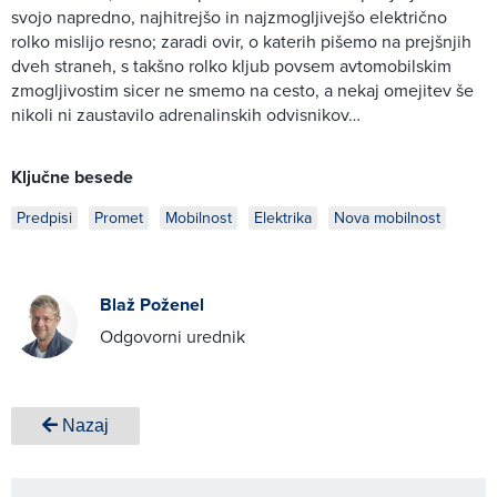
svojo napredno, najhitrejšo in najzmogljivejšo električno
rolko mislijo resno; zaradi ovir, o katerih pišemo na prejšnjih
dveh straneh, s takšno rolko kljub povsem avtomobilskim
zmogljivostim sicer ne smemo na cesto, a nekaj omejitev še
nikoli ni zaustavilo adrenalinskih odvisnikov…
Ključne besede
Predpisi
Promet
Mobilnost
Elektrika
Nova mobilnost
Blaž Poženel
Odgovorni urednik
Nazaj