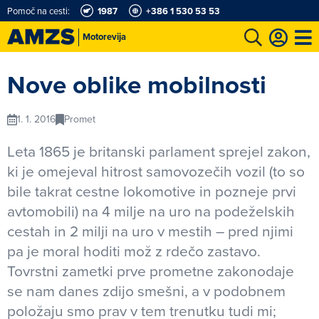
Pomoč na cesti:
1987
+386 1 530 53 53
Motorevija
t
Karting in motošportni center
Najboljši za volanom
Moj AMZS
Nove oblike mobilnosti
1. 1. 2016
Promet
Leta 1865 je britanski parlament sprejel zakon,
ki je omejeval hitrost samovozečih vozil (to so
bile takrat cestne lokomotive in pozneje prvi
avtomobili) na 4 milje na uro na podeželskih
cestah in 2 milji na uro v mestih – pred njimi
pa je moral hoditi mož z rdečo zastavo.
Tovrstni zametki prve prometne zakonodaje
se nam danes zdijo smešni, a v podobnem
položaju smo prav v tem trenutku tudi mi;