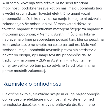
A ni samo Slovenija tista država, ki ne sledi trendom
mobilnosti; podobne težave kot pri nas imajo uporabniki tudi
v večini drugih držav. Tovrstni elek-trično gnani vozni
pripomočki so še tako novi, da se nanje temeljito ni odzvala
zakonodaja v še nobeni državi. V marsikateri državi se
tovrstne naprave z električnim motorjem štejejo za naprave z
motornim pogonom; v Nemčiji, Avstriji in Švici so takšne
naprave na primer prepovedane povsod tam, kjer so pešci; na
kolesarske steze ne smejo, na ceste pa tudi ne. Malo več
svobode imajo uporabniki tovrstnih prevoznih sredstev v
nekaterih okoljih, kjer imajo tovrstni pripomočki daljšo
tradicijo – na primer v ZDA in Avstraliji –, a tudi tam je
omejitev veliko, ob tem pa so odvisne še od lokalnih, na
primer mestnih zakonodaj.
Razmislek o prihodnosti
Električne skiroje, električne skejte in druge najsodobnejše
oblike osebne električne mobilnosti lahko štejemo med
tehnološke dosežke, ki znova prehitevajo družbo, njeno