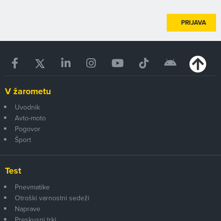
PRIJAVA
V žarometu
Uvodnik
Avto-moto
Pogovor
Šport
Test
Pnevmatike
Otroški varnostni sedeži
Naprave
Preskusni trki