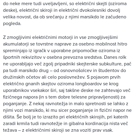
do neke mere tudi uveljavljeni, so električni skejti (oziroma
deske), električni skiroji in električni dvokolesniki dovolj
velika novost, da ob srečanju z njimi marsikdo le začudeno
pogleda.
Z zmogljivimi električnimi motorji in vse zmogljivejšimi
akumulatorji se tovrstne naprave za osebno mobilnost hitro
spreminjajo iz igračk v uporabne pripomočke oziroma iz
športnih rekvizitov v osebna prevozna sredstva. Danes rolk
ne uporabljajo več zgolj pripadniki skejterske subkulture, pač
pa tudi marsikdo drug – od osnovnošolcev in študentov do
družinskih očetov ali celo poslovnežev. S pojavom prvih
električno gnanih skejtov oziroma longboardov se krog
uporabnikov vsekakor širi, saj takšne deske ne zahtevajo več
fizičnega napora (in s tem dobre telesne pripravljenosti) za
poganjanje. Z nekaj ravnotežja in malo spretnosti se lahko z
njimi vozi marsikdo, ki mu sicer poganjanje in fizični napor ne
dišita. Še bolj je to izrazito pri električnih skirojih, pri katerih
zaradi krmila tudi ravnotežje in gibalna kordinacija nista več
težava – z električnimi skiroji se zna voziti prav vsak.