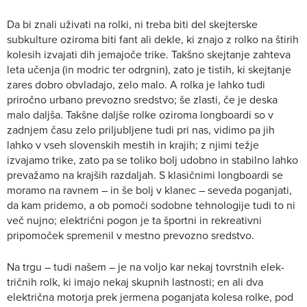
Da bi znali uživati na rolki, ni treba biti del skejterske
subkulture oziroma biti fant ali dekle, ki znajo z rolko na štirih
kolesih izvajati dih jemajoče trike. Takšno skejtanje zahteva
leta učenja (in modric ter odrgnin), zato je tistih, ki skejtanje
zares dobro obvladajo, zelo malo. A rolka je lahko tudi
priročno urbano prevozno sredstvo; še zlasti, če je deska
malo daljša. Takšne daljše rolke oziroma longboardi so v
zadnjem času zelo priljubljene tudi pri nas, vidimo pa jih
lahko v vseh slovenskih mestih in krajih; z njimi težje
izvajamo trike, zato pa se toliko bolj udobno in stabilno lahko
prevažamo na krajših razdaljah. S klasičnimi longboardi se
moramo na ravnem – in še bolj v klanec – seveda poganjati,
da kam pridemo, a ob pomoči sodobne tehnologije tudi to ni
več nujno; električni pogon je ta športni in rekreativni
pripomoček spremenil v mestno prevozno sredstvo.
Na trgu – tudi našem – je na voljo kar nekaj tovrstnih elek-
tričnih rolk, ki imajo nekaj skupnih lastnosti; en ali dva
električna motorja prek jermena poganjata kolesa rolke, pod