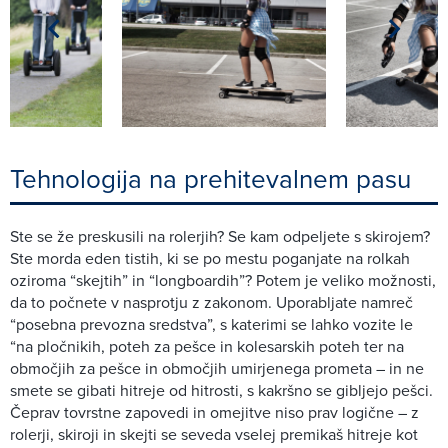
Tehnologija na prehitevalnem pasu
Ste se že preskusili na rolerjih? Se kam odpeljete s skirojem?
Ste morda eden tistih, ki se po mestu poganjate na rolkah
oziroma “skejtih” in “longboardih”? Potem je veliko možnosti,
da to počnete v nasprotju z zakonom. Uporabljate namreč
“posebna prevozna sredstva”, s katerimi se lahko vozite le
“na pločnikih, poteh za pešce in kolesarskih poteh ter na
območjih za pešce in območjih umirjenega prometa – in ne
smete se gibati hitreje od hitrosti, s kakršno se gibljejo pešci.
Čeprav tovrstne zapovedi in omejitve niso prav logične – z
rolerji, skiroji in skejti se seveda vselej premikaš hitreje kot