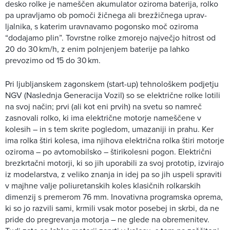
desko rolke je nameščen akumulator oziroma baterija, rolko
pa upravljamo ob pomoči žičnega ali brezžičnega uprav-
ljalnika, s katerim uravnavamo pogonsko moč oziroma
“dodajamo plin”. Tovrstne rolke zmorejo največjo hitrost od
20 do 30 km/h, z enim polnjenjem baterije pa lahko
prevozimo od 15 do 30 km.
Pri ljubljanskem zagonskem (start-up) tehnološkem podjetju
NGV (Naslednja Generacija Vozil) so se električne rolke lotili
na svoj način; prvi (ali kot eni prvih) na svetu so namreč
zasnovali rolko, ki ima električne motorje nameščene v
kolesih – in s tem skrite pogledom, umazaniji in prahu. Ker
ima rolka štiri kolesa, ima njihova električna rolka štiri motorje
oziroma – po avtomobilsko – štirikolesni pogon. Električni
brezkrtačni motorji, ki so jih uporabili za svoj prototip, izvirajo
iz modelarstva, z veliko znanja in idej pa so jih uspeli spraviti
v majhne valje poliuretanskih koles klasičnih rolkarskih
dimenzij s premerom 76 mm. Inovativna programska oprema,
ki so jo razvili sami, krmili vsak motor posebej in skrbi, da ne
pride do pregrevanja motorja – ne glede na obremenitev.