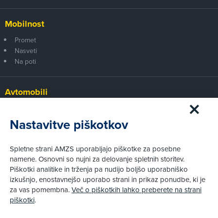
Mobilnost
Promet
Nasveti
Na poti
Avtomobili
Panorama
Prvi pogled
Nastavitve piškotkov
Za volanom
Test
Spletne strani AMZS uporabljajo piškotke za posebne
Tehnika
namene. Osnovni so nujni za delovanje spletnih storitev.
Piškotki analitike in trženja pa nudijo boljšo uporabniško
izkušnjo, enostavnejšo uporabo strani in prikaz ponudbe, ki je
Pravni vidiki
za vas pomembna.
Več o piškotkih lahko preberete na strani
Piškotki
piškotki
.
Politika zasebnosti