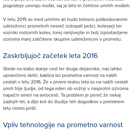
pogosteje umirajo moški, saj je bilo tri četrtine umrlih moških.
V letu 2015 so med umrlimi ali hudo telesno poškodovanimi
udeleženci prometnih nesreč izstopali pešci, kolesarji ter
vozniki motornih koles, torej ranljivejše in bolj izpostavljene
oziroma manj zaščitene skupine udeležencev v prometu.
Zaskrbljujoč začetek leta 2016
Glede na slabo stanje cest ter druge dejavnike, nas lahko
upravičeno skrbi, kakšna bo prometna varnost na naših
cestah v letu 2016. Že v prvem tednu leta so na naših cestah
umrli trije ljudje, od tega eden ob vožnji v nasprotni oziroma
napačni smeri na avtocesti. Ta problem je pereč že nekaj
zadnjih let, a dlje kot do študije teh dogodkov v preteklem
letu nismo prišli.
Vpliv tehnologije na prometno varnost