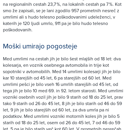
na regionalnih cestah 23,7 %, na lokalnih cestah pa 7 %. Kot
smo že zapisali, se je lani zgodilo 957 prometnih nesreč z
umrlimi ali s hudo telesno poškodovanimi udeleženci, v
katerih je 120 ljudi umrlo, 911 pa je bilo hudo telesno
poškodovanih.
Moški umirajo pogosteje
Med umrlimi na cestah jih je bilo šest mlajših od 18 let: dva
kolesarja, en voznik osebnega avtomobila in trije kot
sopotniki v avtomobilih. Med 14 umrlimi kolesarji jih je bilo
kar 10 starejših od 45 let, 6 pa starejših od 60 let. Med
umrlimi pešci je bilo vseh 16 umrlih starejših od 45 let, od
tega jih je bilo 10 med 69. in 92. letom starosti. Med umrlimi
vozniki osebnih vozil jih je bilo 9 starih od 18 do 25 let, prav
tako 9 starih od 26 do 45 let, 8 jih je bilo starih od 46 do 59
let, 9 jih je bilo starejših od 60 let, za dva umrla pa ni
podatkov. Med umrlimi vozniki motornih koles jih je bilo 5
starih od 18 do 25 let, osem od 26 do 45 let, 7 od 46 do 59
let, 5 pa je bilo starih več kot 60 let. V prometnih nesrečah