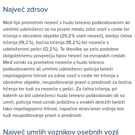
Največ zdrsov
Med tipi prometnih nesreč s hudo telesno poškodovanimi ali
umrlimi udeleženci so na prvem mestu zdrsi vozil s ceste ter
trčenja v obcestne objekte (29,2 % vseh nesreč), sledijo čelna
trčenja (19,2 %), bočna trčenja (18,2 %) ter nesreče z
udeleženimi pešci (12,2 %). Te številke so zelo podobne
dolgoletnemu povprečju tipov nesreč na evropskih cestah.
Med vzroki za prometne nesreče s hudo telesno
poškodovanimi ali umrlimi udeleženci policija beleži
neprilagojeno hitrost za zdrse vozil s ceste ter trčenja v
obcestne objekte, neupoštevanje pravil o prednosti za bočna
trčenja ter tudi za nesreče s pešci. Za čelna trčenja, pri
katerih so bili udeleženci hudo telesno poškodovani ali so
umrli, policija med vzroki približno v enakih deležih beleži
tako neprilagojeno hitrost, napačno stran/smer vožnje kot
tudi neupoštevanje pravil o prednosti.
Največ umrlih voznikov osebnih vozil