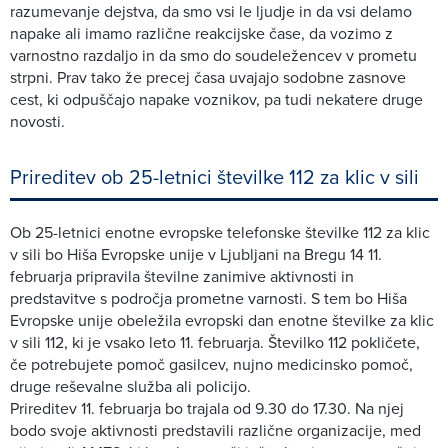
razumevanje dejstva, da smo vsi le ljudje in da vsi delamo
napake ali imamo različne reakcijske čase, da vozimo z
varnostno razdaljo in da smo do soudeležencev v prometu
strpni. Prav tako že precej časa uvajajo sodobne zasnove
cest, ki odpuščajo napake voznikov, pa tudi nekatere druge
novosti.
Prireditev ob 25-letnici številke 112 za klic v sili
Ob 25-letnici enotne evropske telefonske številke 112 za klic
v sili bo Hiša Evropske unije v Ljubljani na Bregu 14 11.
februarja pripravila številne zanimive aktivnosti in
predstavitve s področja prometne varnosti. S tem bo Hiša
Evropske unije obeležila evropski dan enotne številke za klic
v sili 112, ki je vsako leto 11. februarja. Številko 112 pokličete,
če potrebujete pomoč gasilcev, nujno medicinsko pomoč,
druge reševalne služba ali policijo.
Prireditev 11. februarja bo trajala od 9.30 do 17.30. Na njej
bodo svoje aktivnosti predstavili različne organizacije, med