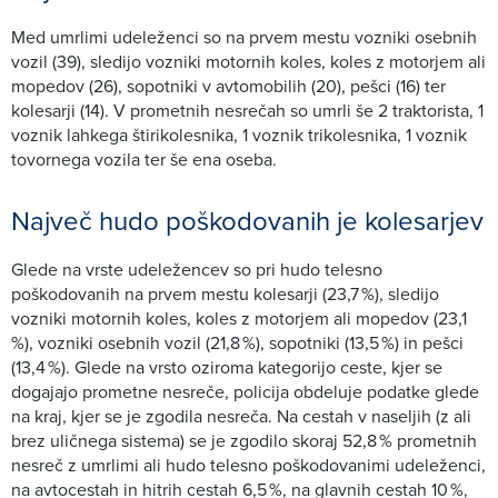
Med umrlimi udeleženci so na prvem mestu vozniki osebnih
vozil (39), sledijo vozniki motornih koles, koles z motorjem ali
mopedov (26), sopotniki v avtomobilih (20), pešci (16) ter
kolesarji (14). V prometnih nesrečah so umrli še 2 traktorista, 1
voznik lahkega štirikolesnika, 1 voznik trikolesnika, 1 voznik
tovornega vozila ter še ena oseba.
Največ hudo poškodovanih je kolesarjev
Glede na vrste udeležencev so pri hudo telesno
poškodovanih na prvem mestu kolesarji (23,7 %), sledijo
vozniki motornih koles, koles z motorjem ali mopedov (23,1
%), vozniki osebnih vozil (21,8 %), sopotniki (13,5 %) in pešci
(13,4 %). Glede na vrsto oziroma kategorijo ceste, kjer se
dogajajo prometne nesreče, policija obdeluje podatke glede
na kraj, kjer se je zgodila nesreča. Na cestah v naseljih (z ali
brez uličnega sistema) se je zgodilo skoraj 52,8 % prometnih
nesreč z umrlimi ali hudo telesno poškodovanimi udeleženci,
na avtocestah in hitrih cestah 6,5 %, na glavnih cestah 10 %,