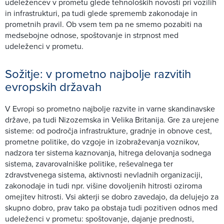
udeležencev v prometu glede tehnoloških novosti pri vozilih
in infrastrukturi, pa tudi glede sprememb zakonodaje in
prometnih pravil. Ob vsem tem pa ne smemo pozabiti na
medsebojne odnose, spoštovanje in strpnost med
udeleženci v prometu.
Sožitje: v prometno najbolje razvitih
evropskih državah
V Evropi so prometno najbolje razvite in varne skandinavske
države, pa tudi Nizozemska in Velika Britanija. Gre za urejene
sisteme: od področja infrastrukture, gradnje in obnove cest,
prometne politike, do vzgoje in izobraževanja voznikov,
nadzora ter sistema kaznovanja, hitrega delovanja sodnega
sistema, zavarovalniške politike, reševalnega ter
zdravstvenega sistema, aktivnosti nevladnih organizaciji,
zakonodaje in tudi npr. višine dovoljenih hitrosti oziroma
omejitev hitrosti. Vsi akterji se dobro zavedajo, da delujejo za
skupno dobro, prav tako pa obstaja tudi pozitiven odnos med
udeleženci v prometu: spoštovanje, dajanje prednosti,