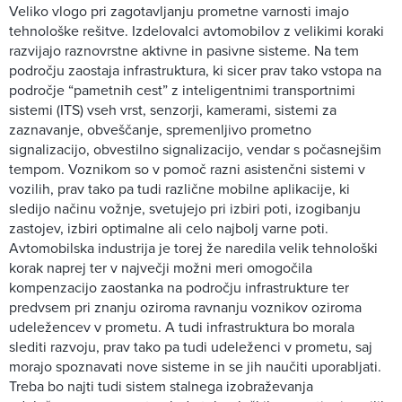
Veliko vlogo pri zagotavljanju prometne varnosti imajo
tehnološke rešitve. Izdelovalci avtomobilov z velikimi koraki
razvijajo raznovrstne aktivne in pasivne sisteme. Na tem
področju zaostaja infrastruktura, ki sicer prav tako vstopa na
področje “pametnih cest” z inteligentnimi transportnimi
sistemi (ITS) vseh vrst, senzorji, kamerami, sistemi za
zaznavanje, obveščanje, spremenljivo prometno
signalizacijo, obvestilno signalizacijo, vendar s počasnejšim
tempom. Voznikom so v pomoč razni asistenčni sistemi v
vozilih, prav tako pa tudi različne mobilne aplikacije, ki
sledijo načinu vožnje, svetujejo pri izbiri poti, izogibanju
zastojev, izbiri optimalne ali celo najbolj varne poti.
Avtomobilska industrija je torej že naredila velik tehnološki
korak naprej ter v največji možni meri omogočila
kompenzacijo zaostanka na področju infrastrukture ter
predvsem pri znanju oziroma ravnanju voznikov oziroma
udeležencev v prometu. A tudi infrastruktura bo morala
slediti razvoju, prav tako pa tudi udeleženci v prometu, saj
morajo spoznavati nove sisteme in se jih naučiti uporabljati.
Treba bo najti tudi sistem stalnega izobraževanja