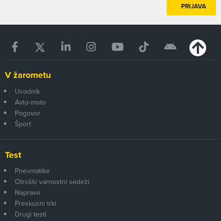
PRIJAVA
V žarometu
Uvodnik
Avto-moto
Pogovor
Šport
Test
Pnevmatike
Otroški varnostni sedeži
Naprave
Preskusni trki
Drugi testi