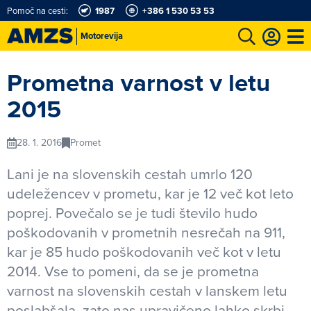
Pomoč na cesti:
1987
+386 1 530 53 53
Motorevija
t
Karting in motošportni center
Najboljši za volanom
Moj AMZS
Prometna varnost v letu
2015
28. 1. 2016
Promet
Lani je na slovenskih cestah umrlo 120
udeležencev v prometu, kar je 12 več kot leto
poprej. Povečalo se je tudi število hudo
poškodovanih v prometnih nesrečah na 911,
kar je 85 hudo poškodovanih več kot v letu
2014. Vse to pomeni, da se je prometna
varnost na slovenskih cestah v lanskem letu
poslabšala, zato nas upravičeno lahko skrbi,