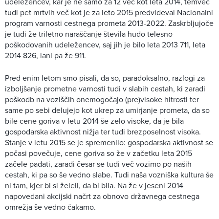
udeležencev, kar je ne samo za 12 več kot leta 2014, temveč
tudi pet mrtvih več kot je za leto 2015 predvideval Nacionalni
program varnosti cestnega prometa 2013-2022. Zaskrbljujoče
je tudi že triletno naraščanje števila hudo telesno
poškodovanih udeležencev, saj jih je bilo leta 2013 711, leta
2014 826, lani pa že 911.
Pred enim letom smo pisali, da so, paradoksalno, razlogi za
izboljšanje prometne varnosti tudi v slabih cestah, ki zaradi
poškodb na voziščih onemogočajo (pre)visoke hitrosti ter
same po sebi delujejo kot ukrep za umirjanje prometa, da so
bile cene goriva v letu 2014 še zelo visoke, da je bila
gospodarska aktivnost nižja ter tudi brezposelnost visoka.
Stanje v letu 2015 se je spremenilo: gospodarska aktivnost se
počasi povečuje, cene goriva so že v začetku leta 2015
začele padati, zaradi česar se tudi več vozimo po naših
cestah, ki pa so še vedno slabe. Tudi naša vozniška kultura še
ni tam, kjer bi si želeli, da bi bila. Na že v jeseni 2014
napovedani akcijski načrt za obnovo državnega cestnega
omrežja še vedno čakamo.