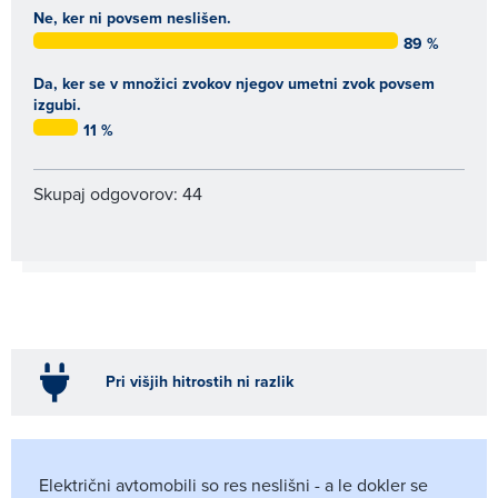
Ne, ker ni povsem neslišen.
89 %
Da, ker se v množici zvokov njegov umetni zvok povsem
izgubi.
11 %
Skupaj odgovorov: 44
Pri višjih hitrostih ni razlik
Električni avtomobili so res neslišni - a le dokler se