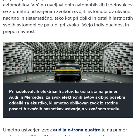
avtomobilov. Večina uveljavljenih avtomobilskih izdelovalcev
se z umetno ustvarjenim zvokom svojih avtomobilov ukvarja
načrtno in sistematično, tako kot pri obliki in ostalih lastnostih
svojih avtomobilov pa tudi pri zvoku iščejo individualnost in
prepoznavnost.
Pri izdelovalcih električnih avtov, kakršna sta na primer
Audi in Mercedes, za zvok električnih avtov skrbijo posebni
oddelki za akustiko, ki umetno oblikovan zvok iz stotine
posnetih zvočnih posnetkov ustvarjajo v zvočnem studiu.
Umetno ustvarjen zvok
audija e-trona quattro
je na primer