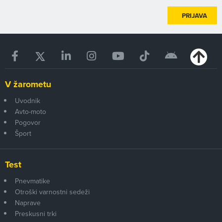
PRIJAVA
V žarometu
Uvodnik
Avto-moto
Pogovor
Šport
Test
Pnevmatike
Otroški varnostni sedeži
Naprave
Preskusni trki