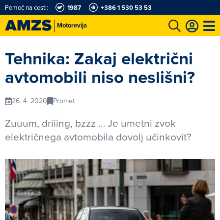
Pomoč na cesti:
1987
+386 1 530 53 53
Motorevija
t
Karting in motošportni center
Najboljši za volanom
Moj AMZS
Tehnika: Zakaj električni
avtomobili niso neslišni?
26. 4. 2020
Promet
Zuuum, driiing, bzzz … Je umetni zvok
električnega avtomobila dovolj učinkovit?