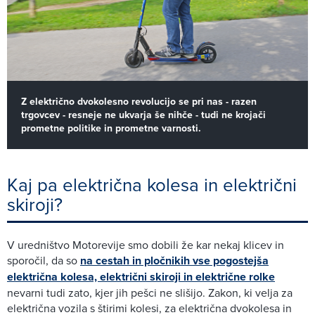
Z električno dvokolesno revolucijo se pri nas - razen
trgovcev - resneje ne ukvarja še nihče - tudi ne krojači
prometne politike in prometne varnosti.
Kaj pa električna kolesa in električni
skiroji?
V uredništvo Motorevije smo dobili že kar nekaj klicev in
sporočil, da so
na cestah in pločnikih vse pogostejša
električna kolesa, električni skiroji in električne rolke
nevarni tudi zato, kjer jih pešci ne slišijo. Zakon, ki velja za
električna vozila s štirimi kolesi, za električna dvokolesa in