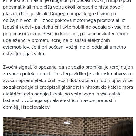
Pri električnih avtih je drugače; pri počasni vožnji hrup izpod
pnevmatik ali hrup piša vetra okoli karoserije nista dovolj
glasna, da bi ju slišali. Drugega hrupa, ki ga slišimo pri
običajnih vozilih - izpod pokrova motornega prostora ali iz
izpušnih cevi - pa električni avtomobili ne oddajajo - vsaj ne
pri počasni vožnji. Pešci in kolesarji, pa še marsikateri drugi
udeleženci v prometu, torej ne bi slišali električnih
avtomobilov, če ti pri počasni vožnji ne bi oddajali umetno
ustvarjenega zvoka.
Zvočni signal, ki opozarja, da se vozilo premika, je torej nujen
za varen potek prometa in s tega vidika je zakonska obveza o
zvočni opremi električnih vozil dobrodošla in tudi nujna. A če
so zakonodajalci predpisali glasnost in hitrost, do katere mora
električni avto oddajati zvok, so vrsto, zven in vse ostale
lastnosti zvočnega signala električnih avtov prepustili
domišljiji izdelovalcev.