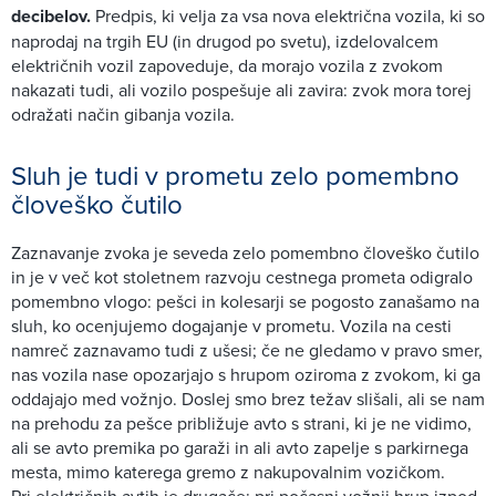
decibelov.
Predpis, ki velja za vsa nova električna vozila, ki so
naprodaj na trgih EU (in drugod po svetu), izdelovalcem
električnih vozil zapoveduje, da morajo vozila z zvokom
nakazati tudi, ali vozilo pospešuje ali zavira: zvok mora torej
odražati način gibanja vozila.
Sluh je tudi v prometu zelo pomembno
človeško čutilo
Zaznavanje zvoka je seveda zelo pomembno človeško čutilo
in je v več kot stoletnem razvoju cestnega prometa odigralo
pomembno vlogo: pešci in kolesarji se pogosto zanašamo na
sluh, ko ocenjujemo dogajanje v prometu. Vozila na cesti
namreč zaznavamo tudi z ušesi; če ne gledamo v pravo smer,
nas vozila nase opozarjajo s hrupom oziroma z zvokom, ki ga
oddajajo med vožnjo. Doslej smo brez težav slišali, ali se nam
na prehodu za pešce približuje avto s strani, ki je ne vidimo,
ali se avto premika po garaži in ali avto zapelje s parkirnega
mesta, mimo katerega gremo z nakupovalnim vozičkom.