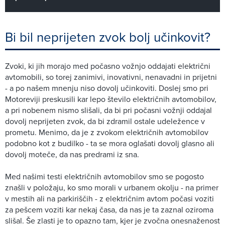
Bi bil neprijeten zvok bolj učinkovit?
Zvoki, ki jih morajo med počasno vožnjo oddajati električni
avtomobili, so torej zanimivi, inovativni, nenavadni in prijetni
- a po našem mnenju niso dovolj učinkoviti. Doslej smo pri
Motoreviji preskusili kar lepo število električnih avtomobilov,
a pri nobenem nismo slišali, da bi pri počasni vožnji oddajal
dovolj neprijeten zvok, da bi zdramil ostale udeležence v
prometu. Menimo, da je z zvokom električnih avtomobilov
podobno kot z budilko - ta se mora oglašati dovolj glasno ali
dovolj moteče, da nas predrami iz sna.
Med našimi testi električnih avtomobilov smo se pogosto
znašli v položaju, ko smo morali v urbanem okolju - na primer
v mestih ali na parkiriščih - z električnim avtom počasi voziti
za pešcem voziti kar nekaj časa, da nas je ta zaznal oziroma
slišal. Še zlasti je to opazno tam, kjer je zvočna onesnaženost