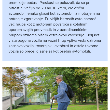
premikajo počasi. Preskusi so pokazali, da so pri
hitrostih, večjih od 20 ali 30 km/h, električni
avtomobili enako glasni kot avtomobili z motorjem na
notranje zgorevanje. Pri višjih hitrostih avto namreč
več hrupa kot z motorjem povzroča s kotalnim
uporom svojih pnevmatik in z aerodinamičnim
hrupom oziroma pišem vetra okoli karoserije. Bolj kot
vrsta pogona vozila na vozni hrup vpliva vrsta oziroma
zasnova vozila; tovornjaki, avtobusi in ostala tovorna
vozila so precej glasnejša kot osebni avtomobili.