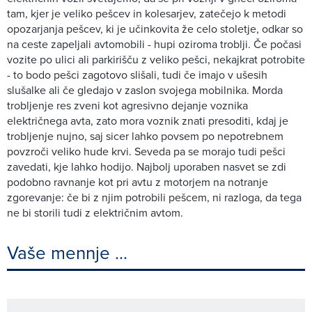
tam, kjer je veliko pešcev in kolesarjev, zatečejo k metodi
opozarjanja pešcev, ki je učinkovita že celo stoletje, odkar so
na ceste zapeljali avtomobili - hupi oziroma troblji. Če počasi
vozite po ulici ali parkirišču z veliko pešci, nekajkrat potrobite
- to bodo pešci zagotovo slišali, tudi če imajo v ušesih
slušalke ali če gledajo v zaslon svojega mobilnika. Morda
trobljenje res zveni kot agresivno dejanje voznika
električnega avta, zato mora voznik znati presoditi, kdaj je
trobljenje nujno, saj sicer lahko povsem po nepotrebnem
povzroči veliko hude krvi. Seveda pa se morajo tudi pešci
zavedati, kje lahko hodijo. Najbolj uporaben nasvet se zdi
podobno ravnanje kot pri avtu z motorjem na notranje
zgorevanje: če bi z njim potrobili pešcem, ni razloga, da tega
ne bi storili tudi z električnim avtom.
Vaše mennje ...