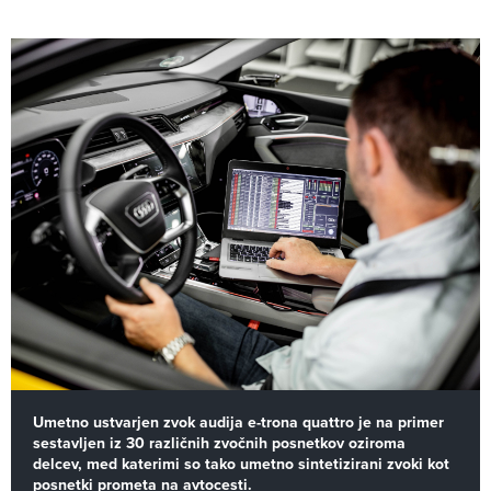
Umetno ustvarjen zvok audija e-trona quattro je na primer
sestavljen iz 30 različnih zvočnih posnetkov oziroma
delcev, med katerimi so tako umetno sintetizirani zvoki kot
posnetki prometa na avtocesti.