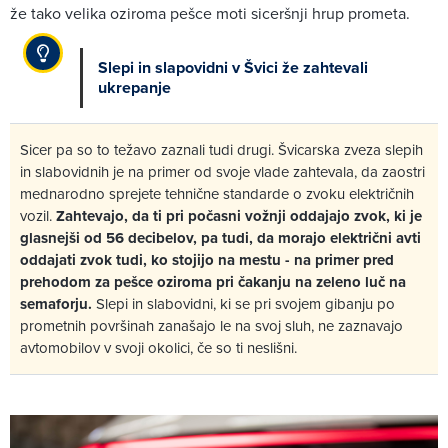
že tako velika oziroma pešce moti siceršnji hrup prometa.
Slepi in slapovidni v Švici že zahtevali
ukrepanje
Sicer pa so to težavo zaznali tudi drugi. Švicarska zveza slepih
in slabovidnih je na primer od svoje vlade zahtevala, da zaostri
mednarodno sprejete tehnične standarde o zvoku električnih
vozil.
Zahtevajo, da ti pri počasni vožnji oddajajo zvok, ki je
glasnejši od 56 decibelov, pa tudi, da morajo električni avti
oddajati zvok tudi, ko stojijo na mestu - na primer pred
prehodom za pešce oziroma pri čakanju na zeleno luč na
semaforju.
Slepi in slabovidni, ki se pri svojem gibanju po
prometnih površinah zanašajo le na svoj sluh, ne zaznavajo
avtomobilov v svoji okolici, če so ti neslišni.