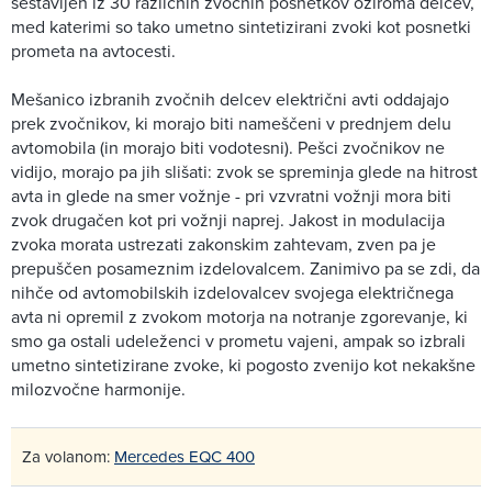
sestavljen iz 30 različnih zvočnih posnetkov oziroma delcev,
med katerimi so tako umetno sintetizirani zvoki kot posnetki
prometa na avtocesti.
Mešanico izbranih zvočnih delcev električni avti oddajajo
prek zvočnikov, ki morajo biti nameščeni v prednjem delu
avtomobila (in morajo biti vodotesni). Pešci zvočnikov ne
vidijo, morajo pa jih slišati: zvok se spreminja glede na hitrost
avta in glede na smer vožnje - pri vzvratni vožnji mora biti
zvok drugačen kot pri vožnji naprej. Jakost in modulacija
zvoka morata ustrezati zakonskim zahtevam, zven pa je
prepuščen posameznim izdelovalcem. Zanimivo pa se zdi, da
nihče od avtomobilskih izdelovalcev svojega električnega
avta ni opremil z zvokom motorja na notranje zgorevanje, ki
smo ga ostali udeleženci v prometu vajeni, ampak so izbrali
umetno sintetizirane zvoke, ki pogosto zvenijo kot nekakšne
milozvočne harmonije.
Za volanom:
Mercedes EQC 400