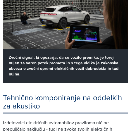
Zvočni signal, ki opozarja, da se vozilo premika, je torej
nujen za varen potek prometa in s tega vidika je zakonska
obveza o zvočni opremi električnih vozil dobrodošla in tudi
nujna.
Tehnično komponiranje na oddelkih
za akustiko
Izdelovalci električnih avtomobilov praviloma nič ne
prepuščajo naključju - tudi ne zvoka svojih električnih