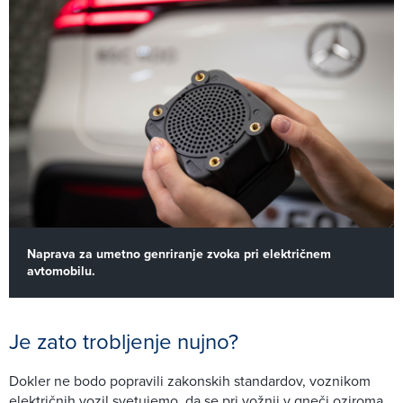
Naprava za umetno genriranje zvoka pri električnem
avtomobilu.
Je zato trobljenje nujno?
Dokler ne bodo popravili zakonskih standardov, voznikom
električnih vozil svetujemo, da se pri vožnji v gneči oziroma