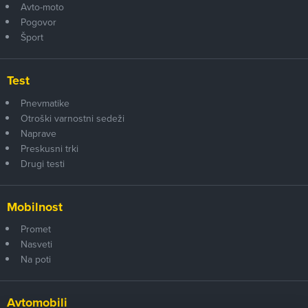
Avto-moto
Pogovor
Šport
Test
Pnevmatike
Otroški varnostni sedeži
Naprave
Preskusni trki
Drugi testi
Mobilnost
Promet
Nasveti
Na poti
Avtomobili