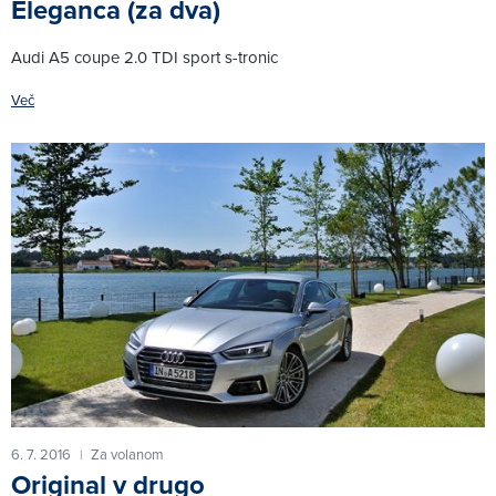
Eleganca (za dva)
Audi A5 coupe 2.0 TDI sport s-tronic
Več
6. 7. 2016
Za volanom
|
Original v drugo