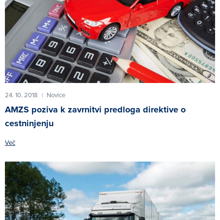
24. 10. 2018
Novice
|
AMZS poziva k zavrnitvi predloga direktive o
cestninjenju
Več