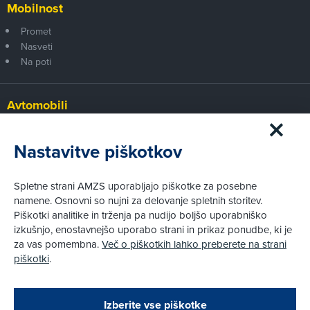
Mobilnost
Promet
Nasveti
Na poti
Avtomobili
Panorama
Prvi pogled
Nastavitve piškotkov
Za volanom
Test
Spletne strani AMZS uporabljajo piškotke za posebne
Tehnika
namene. Osnovni so nujni za delovanje spletnih storitev.
Piškotki analitike in trženja pa nudijo boljšo uporabniško
izkušnjo, enostavnejšo uporabo strani in prikaz ponudbe, ki je
Pravni vidiki
za vas pomembna.
Več o piškotkih lahko preberete na strani
Piškotki
piškotki
.
Politika zasebnosti
Pravno obvestilo
Zapri
Podarjamo vam 10 €!
Izberite vse piškotke