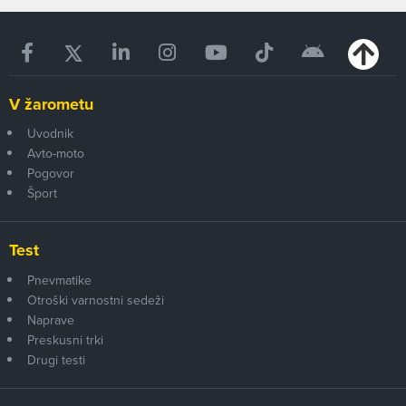
V žarometu
Uvodnik
Avto-moto
Pogovor
Šport
Test
Pnevmatike
Otroški varnostni sedeži
Naprave
Preskusni trki
Drugi testi