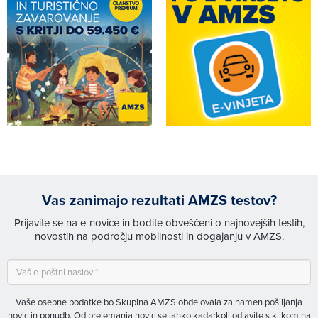
Vas zanimajo rezultati AMZS testov?
Prijavite se na e-novice in bodite obveščeni o najnovejših testih,
novostih na področju mobilnosti in dogajanju v AMZS.
Vaše osebne podatke bo Skupina AMZS obdelovala za namen pošiljanja
novic in ponudb. Od prejemanja novic se lahko kadarkoli odjavite s klikom na