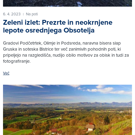
6. 4. 2023
Na poti
|
Zeleni izlet: Prezrte in neokrnjene
lepote osrednjega Obsotelja
Gradovi Podčetrtek, Olimje in Podsreda, naravna bisera slap
Gruska in soteska Bistrice ter več zanimivih pohodnih poti, ki
pripeljejo na razgledišča, nudijo obilo motivov za obisk in tudi za
fotografiranje.
Več