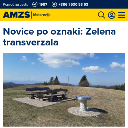
Pomoč na cesti:
1987
+386 1 530 53 53
Motorevija
Novice po oznaki: Zelena
t
Karting in motošportni center
Najboljši za volanom
Moj AMZS
transverzala