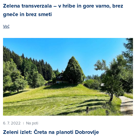
Zelena transverzala – v hribe in gore varno, brez
gneče in brez smeti
Več
6. 7. 2022
Na poti
|
Zeleni izlet: Čreta na planoti Dobrovlje