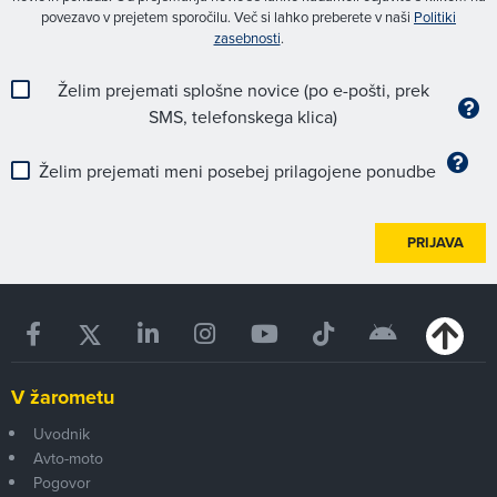
povezavo v prejetem sporočilu. Več si lahko preberete v naši
Politiki
zasebnosti
.
Želim prejemati splošne novice (po e-pošti, prek
SMS, telefonskega klica)
Želim prejemati meni posebej prilagojene ponudbe
PRIJAVA
V žarometu
Uvodnik
Avto-moto
Pogovor