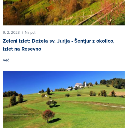
9. 2. 2023
Na poti
|
Zeleni izlet: Dežela sv. Jurija - Šentjur z okolico,
izlet na Resevno
Več