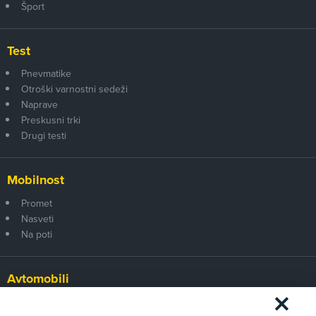
Šport
Test
Pnevmatike
Otroški varnostni sedeži
Naprave
Preskusni trki
Drugi testi
Mobilnost
Promet
Nasveti
Na poti
Avtomobili
Panorama