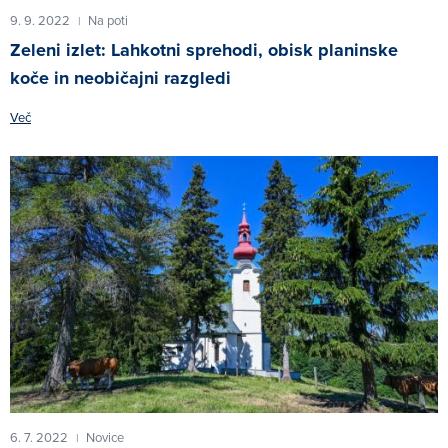
9. 9. 2022
Na poti
|
Zeleni izlet: Lahkotni sprehodi, obisk planinske
koče in neobičajni razgledi
Več
6. 7. 2022
Novice
|