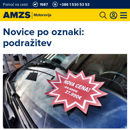
Pomoč na cesti:
1987
+386 1 530 53 53
Motorevija
Novice po oznaki:
t
Karting in motošportni center
Najboljši za volanom
Moj AMZS
podražitev