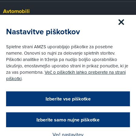
Avtomobili
Panorama
Prvi pogled
Nastavitve piškotkov
Za volanom
Test
Spletne strani AMZS uporabljajo piškotke za posebne
Tehnika
namene. Osnovni so nujni za delovanje spletnih storitev.
Piškotki analitike in trženja pa nudijo boljšo uporabniško
izkušnjo, enostavnejšo uporabo strani in prikaz ponudbe, ki je
Pravni vidiki
za vas pomembna.
Več o piškotkih lahko preberete na strani
Piškotki
piškotki
.
Politika zasebnosti
Pravno obvestilo
Zapri
Podarjamo vam 10 €!
Izberite vse piškotke
Obstoječi in novi AMZS člani, ki boste v AMZS
centru sklenili avtomobilsko zavarovanje in
© AMZS
Produkcija:
Creatim
|
opravili registracijo vozila, boste prejeli
Pri spletni včlanitvi so podprta naslednja plačilna sredstva:
vrednostno darilno kartico z dobroimetjem v višini
Izberite samo nujne piškotke
10 €.
Več nastavitev
Kako do darila?