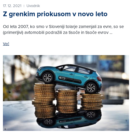
17. 12. 2021
Uvodnik
|
Z grenkim priokusom v novo leto
Od leta 2007, ko smo v Sloveniji tolarje zamenjali za evre, so se
(primerljivi) avtomobili podražili za tisoče in tisoče evrov ...
Več