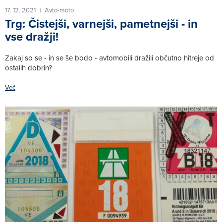
17. 12. 2021
Avto-moto
|
Trg: Čistejši, varnejši, pametnejši - in
vse dražji!
Zakaj so se - in se še bodo - avtomobili dražili občutno hitreje od
ostalih dobrin?
Več