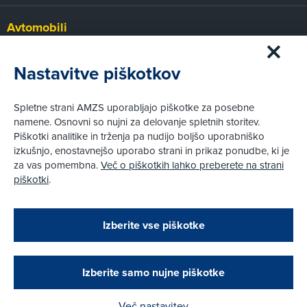
Avtomobili
Panorama
Prvi pogled
Nastavitve piškotkov
Za volanom
Test
Spletne strani AMZS uporabljajo piškotke za posebne
Tehnika
namene. Osnovni so nujni za delovanje spletnih storitev.
Piškotki analitike in trženja pa nudijo boljšo uporabniško
izkušnjo, enostavnejšo uporabo strani in prikaz ponudbe, ki je
Pravni vidiki
za vas pomembna.
Več o piškotkih lahko preberete na strani
Piškotki
piškotki
.
Politika zasebnosti
Pravno obvestilo
Zapri
Podarjamo vam 10 €!
Izberite vse piškotke
Obstoječi in novi AMZS člani, ki boste v AMZS
centru sklenili avtomobilsko zavarovanje in
© AMZS
Produkcija:
Creatim
|
opravili registracijo vozila, boste prejeli
Pri spletni včlanitvi so podprta naslednja plačilna sredstva:
vrednostno darilno kartico z dobroimetjem v višini
Izberite samo nujne piškotke
10 €.
Več nastavitev