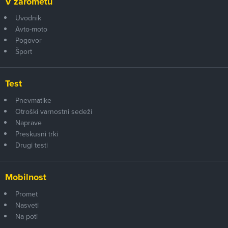
V žarometu
Uvodnik
Avto-moto
Pogovor
Šport
Test
Pnevmatike
Otroški varnostni sedeži
Naprave
Preskusni trki
Drugi testi
Mobilnost
Promet
Nasveti
Na poti