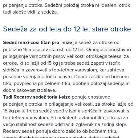
pripenjanju otroka. Sedežni položaj otroka ni idealen, otrok
tudi slabše vidi iz sedeža.
Sedeža za od leta do 12 let stare otroke
Sedež maxi-cosi titan pro i-size
je sedež za otroke od
približno 15 mesecev starosti do 12 let. Omogoča enostavno
prilagajanje varnostnih pasov velikosti otroškega telesa; za
otroke, ki so lažji od 15 kg je treba sedež zapeti v isofix
sidrišča in zavarovati s top-tether varovalom, kar zahteva
posebne vpenjalne točke v avtu. Dobra zaščita pri bočnem
trku, povprečna pri čelnem trku, udoben položaj sedenja in
dobra kakovost izdelave.
Tudi Recarov sedež toria i-size
ponuja enostavno
pripenjanje otroka in prilagajanje velikosti, za otroke lažje od
15 kg pa je treba sedež vpeti v isofix sidrišča in zavarovati s
top-tether varovalom. Pri nekaterih avtomobilih je treba za
večjo stabilnost sedeža odstraniti zglavnik na zadnji klopi.
Recarov sedež ponuja dobro zaščito ob bočnem trku,
zagotavlja dobro oporo za noge otroka, dober sedežni