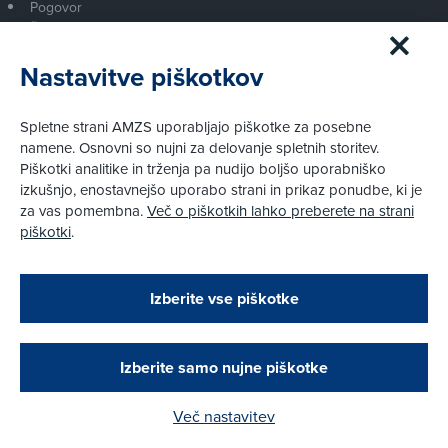
Pogovor
Šport
Nastavitve piškotkov
Test
Pnevmatike
Spletne strani AMZS uporabljajo piškotke za posebne
namene. Osnovni so nujni za delovanje spletnih storitev.
Otroški varnostni sedeži
Piškotki analitike in trženja pa nudijo boljšo uporabniško
Naprave
izkušnjo, enostavnejšo uporabo strani in prikaz ponudbe, ki je
Preskusni trki
za vas pomembna.
Več o piškotkih lahko preberete na strani
Drugi testi
piškotki
.
Zapri
Mobilnost
Podarjamo vam 10 €!
Izberite vse piškotke
Promet
Obstoječi in novi AMZS člani, ki boste v AMZS
centru sklenili avtomobilsko zavarovanje in
Nasveti
opravili registracijo vozila, boste prejeli
Na poti
vrednostno darilno kartico z dobroimetjem v višini
Izberite samo nujne piškotke
10 €.
Avtomobili
Več nastavitev
Kako do darila?