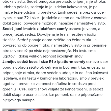
otroka v avtu. Sedež omogoča preprosto pripenjanje otroka,
udoben položaj sedenja in je izdelan kakovostno, je pa
malce težje odstraniti prevleko. Enak sedež, a brez osnove -
cybex cloud Z2 i-size - je slabšo oceno od različice z osnovo
dobil zaradi povečane možnosti napačne namestitve v avto.
Sedež jané imatrix z iplatform comfy
osnovo je varen, a
precej težak sedež. Dovoljena je le namestitev v isofix
sidrišča. Sedež ponuja dobro zaščito ob čelnem trku in
povprečno ob bočnem trku, namestitev v avto in pripenjanje
otroka v sedež pa nista najenostavnejša. Na testu smo
ugotovili dokaj veliko vsebnost škodljivih snovi.
Janéjev sedež koos i-size R1 z iplatform comfy
osnovo sicer
ponuja dobro zaščito ob čelnem in bočnem trku, enostavno
pripenjanje otroka, dobro sedalno udobje in odlično kakovost
izdelave, a na testu v kemičnem laboratoriju smo v prevleki
ugotovili preveliko vsebnost naftalina in sredstva proti
gorenju TCPP. Ker ti snovi veljata za kancerogeni, je sedež
dobil skupno oceno slabo, kar pomeni, da ne priporočamo
njegovega nakupa.