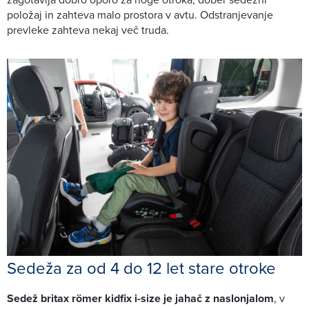
položaj in zahteva malo prostora v avtu. Odstranjevanje
prevleke zahteva nekaj več truda.
Sedeža za od 4 do 12 let stare otroke
Sedež britax römer kidfix i-size je jahač z naslonjalom
, v