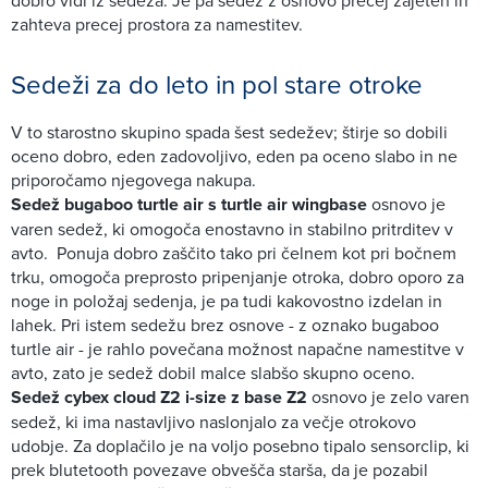
zahteva precej prostora za namestitev.
Sedeži za do leto in pol stare otroke
V to starostno skupino spada šest sedežev; štirje so dobili
oceno dobro, eden zadovoljivo, eden pa oceno slabo in ne
priporočamo njegovega nakupa.
Sedež bugaboo turtle air s turtle air wingbase
osnovo je
varen sedež, ki omogoča enostavno in stabilno pritrditev v
avto. Ponuja dobro zaščito tako pri čelnem kot pri bočnem
trku, omogoča preprosto pripenjanje otroka, dobro oporo za
noge in položaj sedenja, je pa tudi kakovostno izdelan in
lahek. Pri istem sedežu brez osnove - z oznako bugaboo
turtle air - je rahlo povečana možnost napačne namestitve v
avto, zato je sedež dobil malce slabšo skupno oceno.
Sedež cybex cloud Z2 i-size z base Z2
osnovo je zelo varen
sedež, ki ima nastavljivo naslonjalo za večje otrokovo
udobje. Za doplačilo je na voljo posebno tipalo sensorclip, ki
prek blutetooth povezave obvešča starša, da je pozabil