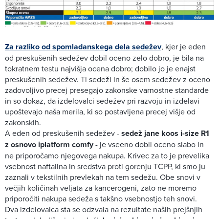
Za razliko od spomladanskega dela sedežev
, kjer je eden
od preskušenih sedežev dobil oceno zelo dobro, je bila na
tokratnem testu najvišja ocena dobro; dobilo jo je enajst
preskušenih sedežev. Ti sedeži in še osem sedežev z oceno
zadovoljivo precej presegajo zakonske varnostne standarde
in so dokaz, da izdelovalci sedežev pri razvoju in izdelavi
upoštevajo naša merila, ki so postavljena precej višje od
zakonskih.
A eden od preskušenih sedežev -
sedež jane koos i-size R1
z osnovo iplatform comfy
- je vseeno dobil oceno slabo in
ne priporočamo njegovega nakupa. Krivec za to je prevelika
vsebnost naftalina in sredstva proti gorenju TCPP, ki smo ju
zaznali v tekstilnih prevlekah na tem sedežu. Obe snovi v
večjih količinah veljata za kancerogeni, zato ne moremo
priporočiti nakupa sedeža s takšno vsebnostjo teh snovi.
Dva izdelovalca sta se odzvala na rezultate naših prejšnjih