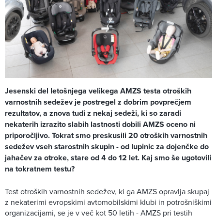
Jesenski del letošnjega velikega AMZS testa otroških
varnostnih sedežev je postregel z dobrim povprečjem
rezultatov, a znova tudi z nekaj sedeži, ki so zaradi
nekaterih izrazito slabih lastnosti dobili AMZS oceno ni
priporočljivo. Tokrat smo preskusili 20 otroških varnostnih
sedežev vseh starostnih skupin - od lupinic za dojenčke do
jahačev za otroke, stare od 4 do 12 let. Kaj smo še ugotovili
na tokratnem testu?
Test otroških varnostnih sedežev, ki ga AMZS opravlja skupaj
z nekaterimi evropskimi avtomobilskimi klubi in potrošniškimi
organizacijami, se je v več kot 50 letih - AMZS pri testih