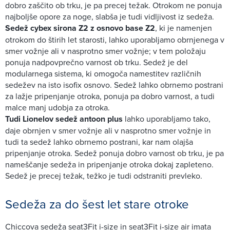
dobro zaščito ob trku, je pa precej težak. Otrokom ne ponuja
najboljše opore za noge, slabša je tudi vidljivost iz sedeža.
Sedež cybex sirona Z2 z osnovo base Z2
, ki je namenjen
otrokom do štirih let starosti, lahko uporabljamo obrnjenega v
smer vožnje ali v nasprotno smer vožnje; v tem položaju
ponuja nadpovprečno varnost ob trku. Sedež je del
modularnega sistema, ki omogoča namestitev različnih
sedežev na isto isofix osnovo. Sedež lahko obrnemo postrani
za lažje pripenjanje otroka, ponuja pa dobro varnost, a tudi
malce manj udobja za otroka.
Tudi Lionelov sedež antoon plus
lahko uporabljamo tako,
daje obrnjen v smer vožnje ali v nasprotno smer vožnje in
tudi ta sedež lahko obrnemo postrani, kar nam olajša
pripenjanje otroka. Sedež ponuja dobro varnost ob trku, je pa
nameščanje sedeža in pripenjanje otroka dokaj zapleteno.
Sedež je precej težak, težko je tudi odstraniti prevleko.
Sedeža za do šest let stare otroke
Chiccova sedeža seat3Fit i-size in seat3Fit i-size air imata