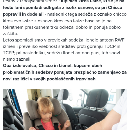
testov z izboljšanimi sedeži:
lupinico kiros i-size, ki se je na
testu lani spomladi odtrgala z isofix osnove, so pri Chiccu
popravili in dodelali
- naslednik tega sedeža z oznako chicco
kiros evo i-size z osnovo kiros evo i-size base se je na
tokratnem preskusnem trku odrezal dobro in ponuja dobro
zaščito.
Letos spomladi smo v prevlekah sedeža lionelo antoon RWF
izmerili preveliko vsebnost sredstev proti gorenju TDCP in
TCPP; pri nasledniku, sedežu lionel antoon plus, teh snovi
nismo zaznali.
Oba izdelovalca, Chicco in Lionel, kupcem obeh
problematičnih sedežev ponujata brezplačno zamenjavo za
novi različici v svojih pooblaščenih trgovinah.