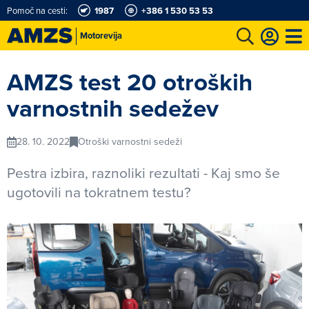
Pomoč na cesti:
1987
+386 1 530 53 53
Motorevija
t
Karting in motošportni center
Najboljši za volanom
Moj AMZS
AMZS test 20 otroških
varnostnih sedežev
28. 10. 2022
Otroški varnostni sedeži
Pestra izbira, raznoliki rezultati - Kaj smo še
ugotovili na tokratnem testu?