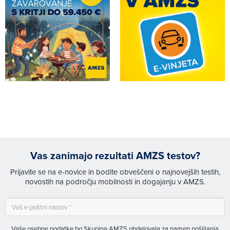
Vas zanimajo rezultati AMZS testov?
Prijavite se na e-novice in bodite obveščeni o najnovejših testih,
novostih na področju mobilnosti in dogajanju v AMZS.
Vaše osebne podatke bo Skupina AMZS obdelovala za namen pošiljanja