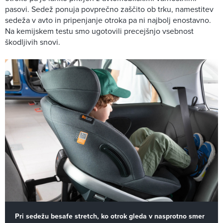
pasovi. Sedež ponuja povprečno zaščito ob trku, namestitev
sedeža v avto in pripenjanje otroka pa ni najbolj enostavno.
Na kemijskem testu smo ugotovili precejšnjo vsebnost
škodljivih snovi.
Pri sedežu besafe stretch, ko otrok gleda v nasprotno smer