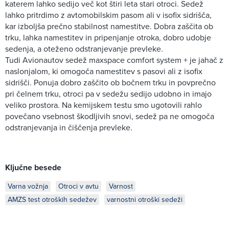
katerem lahko sedijo več kot štiri leta stari otroci. Sedež
lahko pritrdimo z avtomobilskim pasom ali v isofix sidrišča,
kar izboljša prečno stabilnost namestitve. Dobra zaščita ob
trku, lahka namestitev in pripenjanje otroka, dobro udobje
sedenja, a oteženo odstranjevanje prevleke.
Tudi Avionautov sedež maxspace comfort system + je jahač z
naslonjalom, ki omogoča namestitev s pasovi ali z isofix
sidrišči. Ponuja dobro zaščito ob bočnem trku in povprečno
pri čelnem trku, otroci pa v sedežu sedijo udobno in imajo
veliko prostora. Na kemijskem testu smo ugotovili rahlo
povečano vsebnost škodljivih snovi, sedež pa ne omogoča
odstranjevanja in čiščenja prevleke.
Ključne besede
Varna vožnja
Otroci v avtu
Varnost
AMZS test otroških sedežev
varnostni otroški sedeži