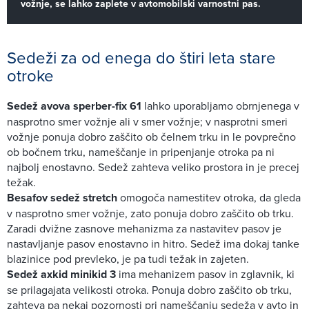
vožnje, se lahko zaplete v avtomobilski varnostni pas.
Sedeži za od enega do štiri leta stare
otroke
Sedež avova sperber-fix 61
lahko uporabljamo obrnjenega v
nasprotno smer vožnje ali v smer vožnje; v nasprotni smeri
vožnje ponuja dobro zaščito ob čelnem trku in le povprečno
ob bočnem trku, nameščanje in pripenjanje otroka pa ni
najbolj enostavno. Sedež zahteva veliko prostora in je precej
težak.
Besafov sedež stretch
omogoča namestitev otroka, da gleda
v nasprotno smer vožnje, zato ponuja dobro zaščito ob trku.
Zaradi dvižne zasnove mehanizma za nastavitev pasov je
nastavljanje pasov enostavno in hitro. Sedež ima dokaj tanke
blazinice pod prevleko, je pa tudi težak in zajeten.
Sedež axkid minikid 3
ima mehanizem pasov in zglavnik, ki
se prilagajata velikosti otroka. Ponuja dobro zaščito ob trku,
zahteva pa nekaj pozornosti pri nameščanju sedeža v avto in