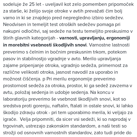
sodeluje že 25 let - uveljavil kot zelo pomemben pripomoček
za starše, ki želijo svoje otroke v avtih prevažati čim bolj
varno in ki se znajdejo pred nepregledno izbiro sedežev.
Neodvisen in temeljit test otroških sedežev pomaga pri
nakupni odločitvi, saj sedeže na testu temeljito preskusimo v
štirih glavnih kategorijah -
varnosti, upravljanju, ergonomiji
in morebitni vsebnosti škodljivih snovi
. Varnostne lastnosti
preverimo s čelnim in bočnim preskusnim trkom, potekom
pasov in stabilnostjo vgradnje v avto. Merilo upravljanja
zajame pripenjanje otroka, vgradnjo sedeža, primernost za
različne velikosti otroka, jasnost navodil za uporabo in
možnost čiščenja. p Pri merilu ergonomije preverimo
prostornost sedeža za otroka, prostor, ki ga sedež zavzema v
avtu, položaj sedenja in udobje sedenja. Na koncu v
laboratoriju preverimo še vsebnost škodljivih snovi, kot so
sredstva proti gorenju, naftalin, ftalati in ostale snovi, ki lahko
škodijo zdravju otrok - pri tem uporabimo merila, ki veljajo za
igrače. Velja pripomniti, da sicer vsi sedeži, ki so naprodaj v
trgovinah, ustrezajo zakonskim standardom, a naši testi so
strožji od osnovnih varnostnih standardov, zato tudi pride do