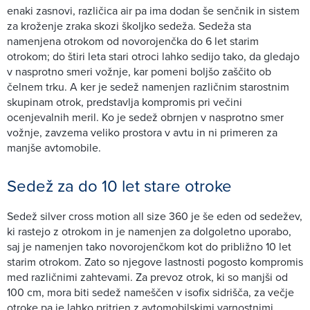
enaki zasnovi, različica air pa ima dodan še senčnik in sistem
za kroženje zraka skozi školjko sedeža. Sedeža sta
namenjena otrokom od novorojenčka do 6 let starim
otrokom; do štiri leta stari otroci lahko sedijo tako, da gledajo
v nasprotno smeri vožnje, kar pomeni boljšo zaščito ob
čelnem trku. A ker je sedež namenjen različnim starostnim
skupinam otrok, predstavlja kompromis pri večini
ocenjevalnih meril. Ko je sedež obrnjen v nasprotno smer
vožnje, zavzema veliko prostora v avtu in ni primeren za
manjše avtomobile.
Sedež za do 10 let stare otroke
Sedež silver cross motion all size 360 je še eden od sedežev,
ki rastejo z otrokom in je namenjen za dolgoletno uporabo,
saj je namenjen tako novorojenčkom kot do približno 10 let
starim otrokom. Zato so njegove lastnosti pogosto kompromis
med različnimi zahtevami. Za prevoz otrok, ki so manjši od
100 cm, mora biti sedež nameščen v isofix sidrišča, za večje
otroke pa je lahko pritrjen z avtomobilskimi varnostnimi