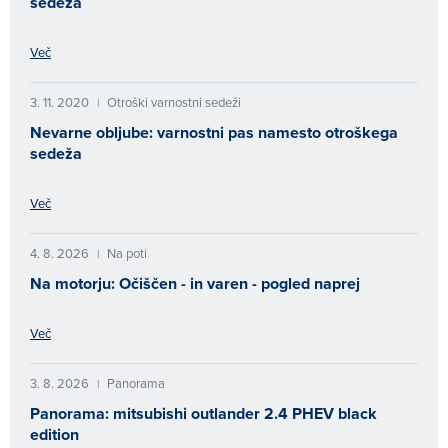
sedeža
Več
3. 11. 2020
Otroški varnostni sedeži
|
Nevarne obljube: varnostni pas namesto otroškega
sedeža
Več
4. 8. 2026
Na poti
|
Na motorju: Očiščen - in varen - pogled naprej
Več
3. 8. 2026
Panorama
|
Panorama: mitsubishi outlander 2.4 PHEV black
edition