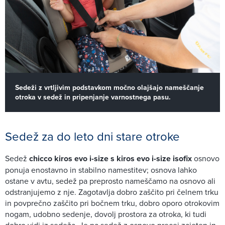
Sedeži z vrtljivim podstavkom močno olajšajo nameščanje
otroka v sedež in pripenjanje varnostnega pasu.
Sedež za do leto dni stare otroke
Sedež
chicco kiros evo i-size s kiros evo i-size isofix
osnovo
ponuja enostavno in stabilno namestitev; osnova lahko
ostane v avtu, sedež pa preprosto nameščamo na osnovo ali
odstranjujemo z nje. Zagotavlja dobro zaščito pri čelnem trku
in povprečno zaščito pri bočnem trku, dobro oporo otrokovim
nogam, udobno sedenje, dovolj prostora za otroka, ki tudi
dobro vidi iz sedeža. Je pa sedež z osnovo precej zajeten in