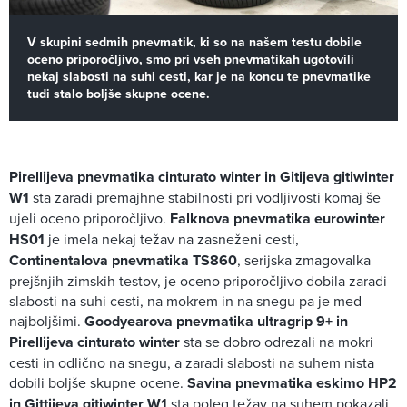
V skupini sedmih pnevmatik, ki so na našem testu dobile
oceno priporočljivo, smo pri vseh pnevmatikah ugotovili
nekaj slabosti na suhi cesti, kar je na koncu te pnevmatike
tudi stalo boljše skupne ocene.
Pirellijeva pnevmatika cinturato winter in Gitijeva gitiwinter
W1
sta zaradi premajhne stabilnosti pri vodljivosti komaj še
ujeli oceno priporočljivo.
Falknova pnevmatika eurowinter
HS01
je imela nekaj težav na zasneženi cesti,
Continentalova pnevmatika TS860
, serijska zmagovalka
prejšnjih zimskih testov, je oceno priporočljivo dobila zaradi
slabosti na suhi cesti, na mokrem in na snegu pa je med
najboljšimi.
Goodyearova pnevmatika ultragrip 9+ in
Pirellijeva cinturato winter
sta se dobro odrezali na mokri
cesti in odlično na snegu, a zaradi slabosti na suhem nista
dobili boljše skupne ocene.
Savina pnevmatika eskimo HP2
in Gittijeva gitiwinter W1
sta poleg težav na suhem pokazali