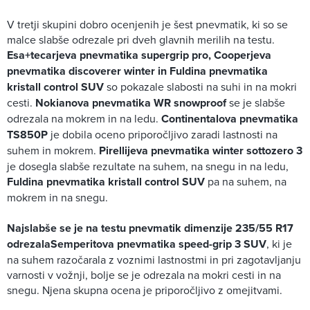
V tretji skupini dobro ocenjenih je šest pnevmatik, ki so se
malce slabše odrezale pri dveh glavnih merilih na testu.
Esa+tecarjeva pnevmatika supergrip pro, Cooperjeva
pnevmatika discoverer winter in Fuldina pnevmatika
kristall control SUV
so pokazale slabosti na suhi in na mokri
cesti.
Nokianova pnevmatika WR snowproof
se je slabše
odrezala na mokrem in na ledu.
Continentalova pnevmatika
TS850P
je dobila oceno priporočljivo zaradi lastnosti na
suhem in mokrem.
Pirellijeva pnevmatika winter sottozero 3
je dosegla slabše rezultate na suhem, na snegu in na ledu,
Fuldina pnevmatika kristall control SUV
pa na suhem, na
mokrem in na snegu.
Najslabše se je na testu pnevmatik dimenzije 235/55 R17
odrezala
Semperitova pnevmatika speed-grip 3 SUV
, ki je
na suhem razočarala z voznimi lastnostmi in pri zagotavljanju
varnosti v vožnji, bolje se je odrezala na mokri cesti in na
snegu. Njena skupna ocena je priporočljivo z omejitvami.