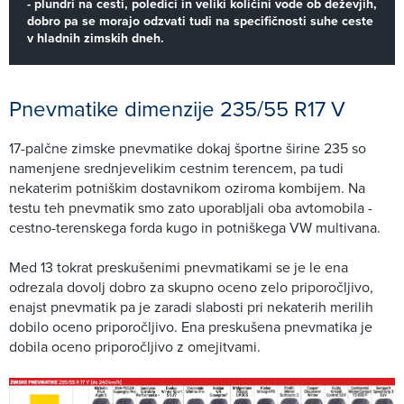
- plundri na cesti, poledici in veliki količini vode ob deževjih,
dobro pa se morajo odzvati tudi na specifičnosti suhe ceste
v hladnih zimskih dneh.
Pnevmatike dimenzije 235/55 R17 V
17-palčne zimske pnevmatike dokaj športne širine 235 so
namenjene srednjevelikim cestnim terencem, pa tudi
nekaterim potniškim dostavnikom oziroma kombijem. Na
testu teh pnevmatik smo zato uporabljali oba avtomobila -
cestno-terenskega forda kugo in potniškega VW multivana.
Med 13 tokrat preskušenimi pnevmatikami se je le ena
odrezala dovolj dobro za skupno oceno zelo priporočljivo,
enajst pnevmatik pa je zaradi slabosti pri nekaterih merilih
dobilo oceno priporočljivo. Ena preskušena pnevmatika je
dobila oceno priporočljivo z omejitvami.