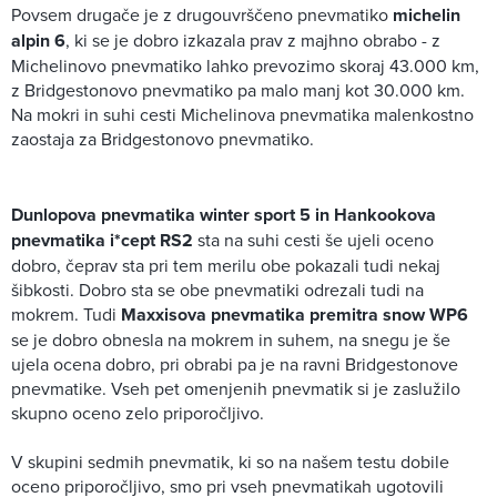
Povsem drugače je z drugouvrščeno pnevmatiko
michelin
alpin 6
, ki se je dobro izkazala prav z majhno obrabo - z
Michelinovo pnevmatiko lahko prevozimo skoraj 43.000 km,
z Bridgestonovo pnevmatiko pa malo manj kot 30.000 km.
Na mokri in suhi cesti Michelinova pnevmatika malenkostno
zaostaja za Bridgestonovo pnevmatiko.
Dunlopova pnevmatika winter sport 5 in Hankookova
pnevmatika i*cept RS2
sta na suhi cesti še ujeli oceno
dobro, čeprav sta pri tem merilu obe pokazali tudi nekaj
šibkosti. Dobro sta se obe pnevmatiki odrezali tudi na
mokrem. Tudi
Maxxisova pnevmatika premitra snow WP6
se je dobro obnesla na mokrem in suhem, na snegu je še
ujela ocena dobro, pri obrabi pa je na ravni Bridgestonove
pnevmatike. Vseh pet omenjenih pnevmatik si je zaslužilo
skupno oceno zelo priporočljivo.
V skupini sedmih pnevmatik, ki so na našem testu dobile
oceno priporočljivo, smo pri vseh pnevmatikah ugotovili