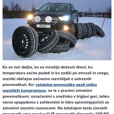
Ko se noč daljša, ko se množijo deževni dnevi, ko
temperatura začne padati in ko zadiši po zmrzali in snegu,
vozniki običajno začnemo razmišljati o ustreznih
pnevmatikah. Ke
r
celoletne pnevmatike pesti veliko
vozniških kompromisov
,
se le s pravimi zimskimi
pnevmatikami, označenimi s snežinko v triglavi gori, lahko
varno spopademo z zahtevnimi in hitro spreminjajočimi se
zimskimi voznimi razmerami. Na letošnjem testu zimskih
pnevmatik smo preskusili 15 pnevmatik dimenzije 205/55