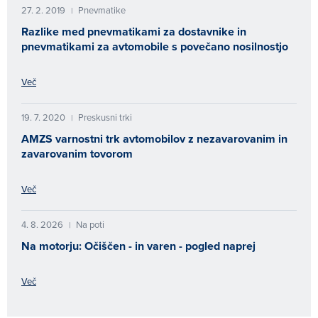
27. 2. 2019
Pnevmatike
|
Razlike med pnevmatikami za dostavnike in
pnevmatikami za avtomobile s povečano nosilnostjo
Več
19. 7. 2020
Preskusni trki
|
AMZS varnostni trk avtomobilov z nezavarovanim in
zavarovanim tovorom
Več
4. 8. 2026
Na poti
|
Na motorju: Očiščen - in varen - pogled naprej
Več