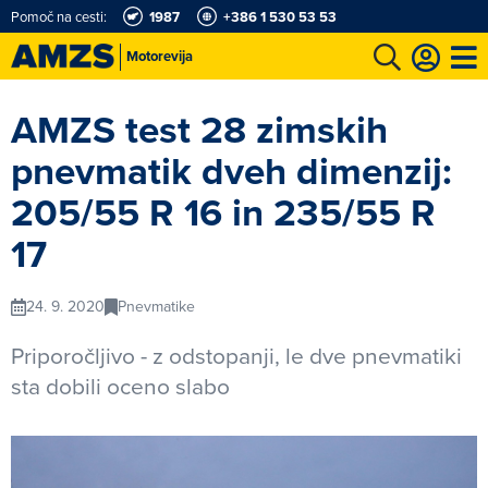
Pomoč na cesti:
1987
+386 1 530 53 53
Motorevija
t
Karting in motošportni center
Najboljši za volanom
Moj AMZS
AMZS test 28 zimskih
pnevmatik dveh dimenzij:
205/55 R 16 in 235/55 R
17
24. 9. 2020
Pnevmatike
Priporočljivo - z odstopanji, le dve pnevmatiki
sta dobili oceno slabo