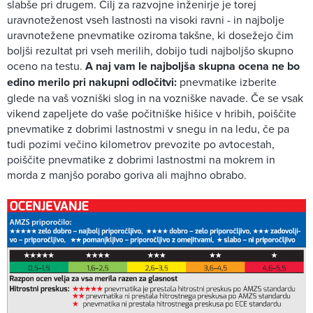
slabše pri drugem. Cilj za razvojne inženirje je torej
uravnoteženost vseh lastnosti na visoki ravni - in najbolje
uravnotežene pnevmatike oziroma takšne, ki dosežejo čim
boljši rezultat pri vseh merilih, dobijo tudi najboljšo skupno
oceno na testu.
A naj vam le najboljša skupna ocena ne bo
edino merilo pri nakupni odločitvi:
pnevmatike izberite
glede na vaš vozniški slog in na vozniške navade. Če se vsak
vikend zapeljete do vaše počitniške hišice v hribih, poiščite
pnevmatike z dobrimi lastnostmi v snegu in na ledu, če pa
tudi pozimi večino kilometrov prevozite po avtocestah,
poiščite pnevmatike z dobrimi lastnostmi na mokrem in
morda z manjšo porabo goriva ali majhno obrabo.