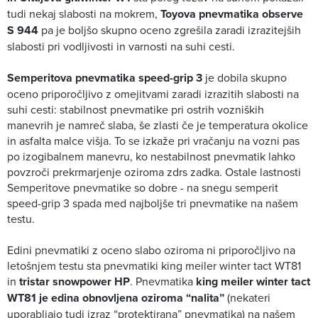
tudi nekaj slabosti na mokrem,
Toyova pnevmatika observe
S 944
pa je boljšo skupno oceno zgrešila zaradi izrazitejših
slabosti pri vodljivosti in varnosti na suhi cesti.
Semperitova pnevmatika speed-grip 3
je dobila skupno
oceno priporočljivo z omejitvami zaradi izrazitih slabosti na
suhi cesti: stabilnost pnevmatike pri ostrih vozniških
manevrih je namreč slaba, še zlasti če je temperatura okolice
in asfalta malce višja. To se izkaže pri vračanju na vozni pas
po izogibalnem manevru, ko nestabilnost pnevmatik lahko
povzroči prekrmarjenje oziroma zdrs zadka. Ostale lastnosti
Semperitove pnevmatike so dobre - na snegu semperit
speed-grip 3 spada med najboljše tri pnevmatike na našem
testu.
Edini pnevmatiki z oceno slabo oziroma ni priporočljivo na
letošnjem testu sta pnevmatiki king meiler winter tact WT81
in
tristar snowpower HP
. Pnevmatika
king meiler winter tact
WT81 je edina obnovljena oziroma “nalita”
(nekateri
uporabljajo tudi izraz “protektirana” pnevmatika) na našem