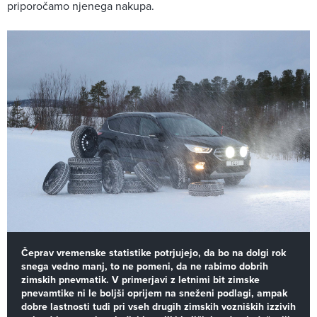
priporočamo njenega nakupa.
Čeprav vremenske statistike potrjujejo, da bo na dolgi rok
snega vedno manj, to ne pomeni, da ne rabimo dobrih
zimskih pnevmatik. V primerjavi z letnimi bit zimske
pnevamtike ni le boljši oprijem na sneženi podlagi, ampak
dobre lastnosti tudi pri vseh drugih zimskih vozniških izzivih