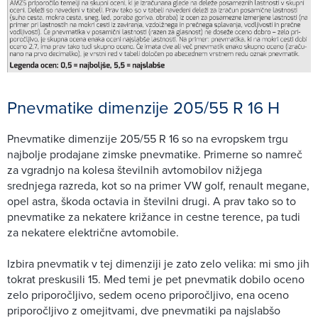
Pnevmatike dimenzije 205/55 R 16 H
Pnevmatike dimenzije 205/55 R 16 so na evropskem trgu
najbolje prodajane zimske pnevmatike. Primerne so namreč
za vgradnjo na kolesa številnih avtomobilov nižjega
srednjega razreda, kot so na primer VW golf, renault megane,
opel astra, škoda octavia in številni drugi. A prav tako so to
pnevmatike za nekatere križance in cestne terence, pa tudi
za nekatere električne avtomobile.
Izbira pnevmatik v tej dimenziji je zato zelo velika: mi smo jih
tokrat preskusili 15. Med temi je pet pnevmatik dobilo oceno
zelo priporočljivo, sedem oceno priporočljivo, ena oceno
priporočljivo z omejitvami, dve pnevmatiki pa najslabšo