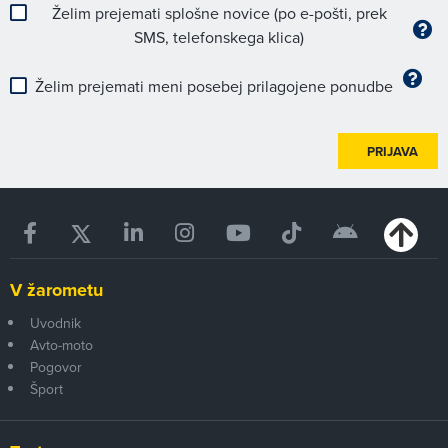
Želim prejemati splošne novice (po e-pošti, prek
SMS, telefonskega klica)
Želim prejemati meni posebej prilagojene ponudbe
PRIJAVA
V žarometu
Uvodnik
Avto-moto
Pogovor
Šport