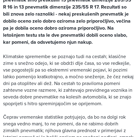
R 16 in 13 pnevmatik dimenzije 235/55 R 17. Rezultati so
bili znova zelo raznoliki - nekaj preskušenih pnevmatik je
dobilo oceno zelo dobro oziroma zelo priporočljivo, večina
pa je dobila oceno dobro oziroma priporočljivo. Na
letošnjem testu sta le dve pnevmatiki dobili oceno slabo,
kar pomeni, da odsvetujemo njun nakup.
Klimatske spremembe se poznajo tudi na cestah; klasične
zime s snežno odejo, ki se obdrži dlje časa, so vse redkejše,
vse pogostejši pa so ekstremni vremenski pojavi, ki pozimi
lahko pomenijo kratkotrajno, a močno sneženje, že čez nekaj
dni pa otoplitev ali dež. Na cestah to praviloma pomeni
zahtevne vozne razmere, ki zahtevajo previdnega voznika in
seveda dobre pnevmatike na kolesih avtomobila, ki se znajo
spoprijeti s hitro spreminjajočim se oprijemom.
Čeprav vremenske statistike potrjujejo, da bo na dolgi rok
snega vedno manj, to ne pomeni, da ne rabimo dobrih
zimskih pnevmatik; njihova glavna prednost v primerjavi z
letnimi namreč ni le boljši oprijem na sneženi podlagi, ampak