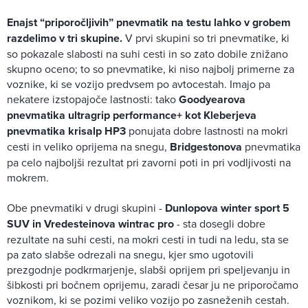
Enajst “priporočljivih” pnevmatik na testu lahko v grobem
razdelimo v tri skupine.
V prvi skupini so tri pnevmatike, ki
so pokazale slabosti na suhi cesti in so zato dobile znižano
skupno oceno; to so pnevmatike, ki niso najbolj primerne za
voznike, ki se vozijo predvsem po avtocestah. Imajo pa
nekatere izstopajoče lastnosti: tako
Goodyearova
pnevmatika ultragrip performance+ kot Kleberjeva
pnevmatika krisalp HP3
ponujata dobre lastnosti na mokri
cesti in veliko oprijema na snegu,
Bridgestonova
pnevmatika
pa celo najboljši rezultat pri zavorni poti in pri vodljivosti na
mokrem.
Obe pnevmatiki v drugi skupini -
Dunlopova winter sport 5
SUV in Vredesteinova wintrac pro
- sta dosegli dobre
rezultate na suhi cesti, na mokri cesti in tudi na ledu, sta se
pa zato slabše odrezali na snegu, kjer smo ugotovili
prezgodnje podkrmarjenje, slabši oprijem pri speljevanju in
šibkosti pri bočnem oprijemu, zaradi česar ju ne priporočamo
voznikom, ki se pozimi veliko vozijo po zasneženih cestah.