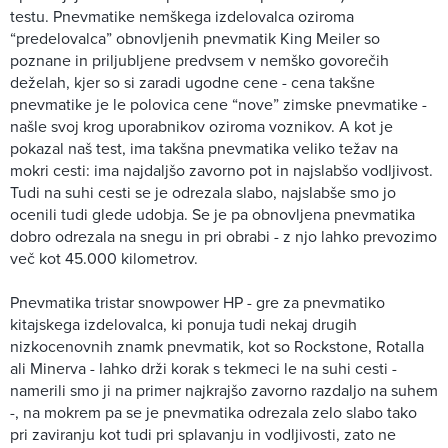
testu. Pnevmatike nemškega izdelovalca oziroma
“predelovalca” obnovljenih pnevmatik King Meiler so
poznane in priljubljene predvsem v nemško govorečih
deželah, kjer so si zaradi ugodne cene - cena takšne
pnevmatike je le polovica cene “nove” zimske pnevmatike -
našle svoj krog uporabnikov oziroma voznikov. A kot je
pokazal naš test, ima takšna pnevmatika veliko težav na
mokri cesti: ima najdaljšo zavorno pot in najslabšo vodljivost.
Tudi na suhi cesti se je odrezala slabo, najslabše smo jo
ocenili tudi glede udobja. Se je pa obnovljena pnevmatika
dobro odrezala na snegu in pri obrabi - z njo lahko prevozimo
več kot 45.000 kilometrov.
Pnevmatika tristar snowpower HP - gre za pnevmatiko
kitajskega izdelovalca, ki ponuja tudi nekaj drugih
nizkocenovnih znamk pnevmatik, kot so Rockstone, Rotalla
ali Minerva - lahko drži korak s tekmeci le na suhi cesti -
namerili smo ji na primer najkrajšo zavorno razdaljo na suhem
-, na mokrem pa se je pnevmatika odrezala zelo slabo tako
pri zaviranju kot tudi pri splavanju in vodljivosti, zato ne