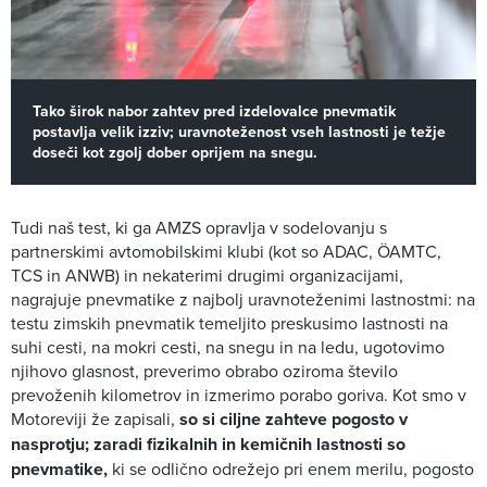
Tako širok nabor zahtev pred izdelovalce pnevmatik
postavlja velik izziv; uravnoteženost vseh lastnosti je težje
doseči kot zgolj dober oprijem na snegu.
Tudi naš test, ki ga AMZS opravlja v sodelovanju s
partnerskimi avtomobilskimi klubi (kot so ADAC, ÖAMTC,
TCS in ANWB) in nekaterimi drugimi organizacijami,
nagrajuje pnevmatike z najbolj uravnoteženimi lastnostmi: na
testu zimskih pnevmatik temeljito preskusimo lastnosti na
suhi cesti, na mokri cesti, na snegu in na ledu, ugotovimo
njihovo glasnost, preverimo obrabo oziroma število
prevoženih kilometrov in izmerimo porabo goriva. Kot smo v
Motoreviji že zapisali,
so si ciljne zahteve pogosto v
nasprotju; zaradi fizikalnih in kemičnih lastnosti so
pnevmatike,
ki se odlično odrežejo pri enem merilu, pogosto