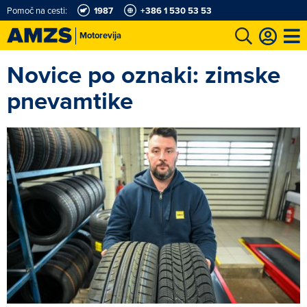
Pomoč na cesti:
1987
+386 1 530 53 53
Motorevija
Novice po oznaki: zimske
t
Karting in motošportni center
Najboljši za volanom
Moj AMZS
pnevamtike