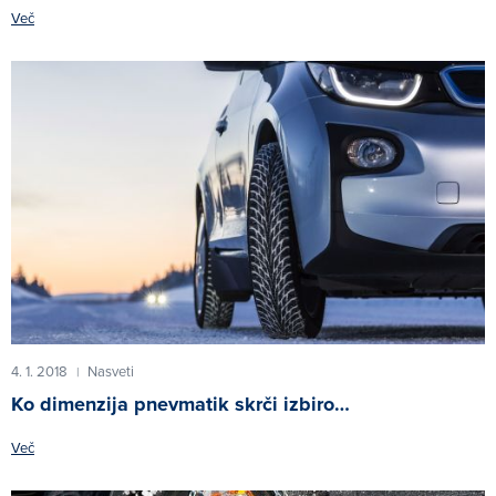
Več
4. 1. 2018
Nasveti
|
Ko dimenzija pnevmatik skrči izbiro…
Več