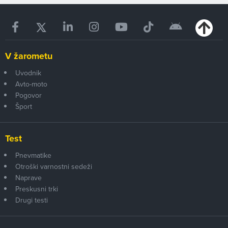
V žarometu
Uvodnik
Avto-moto
Pogovor
Šport
Test
Pnevmatike
Otroški varnostni sedeži
Naprave
Preskusni trki
Drugi testi