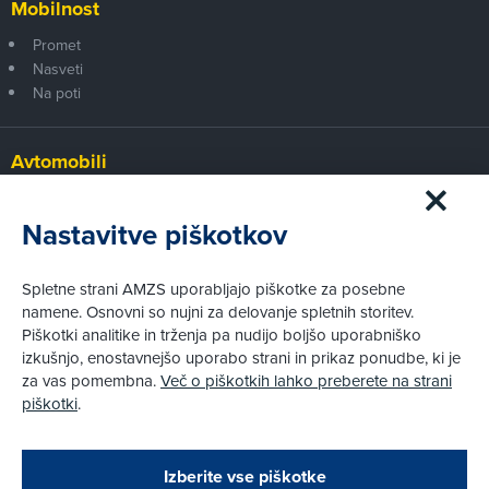
Mobilnost
Promet
Nasveti
Na poti
Avtomobili
Panorama
Prvi pogled
Nastavitve piškotkov
Za volanom
Test
Spletne strani AMZS uporabljajo piškotke za posebne
Tehnika
namene. Osnovni so nujni za delovanje spletnih storitev.
Piškotki analitike in trženja pa nudijo boljšo uporabniško
izkušnjo, enostavnejšo uporabo strani in prikaz ponudbe, ki je
Pravni vidiki
za vas pomembna.
Več o piškotkih lahko preberete na strani
Piškotki
piškotki
.
Politika zasebnosti
Pravno obvestilo
Zapri
Podarjamo vam 10 €!
Izberite vse piškotke