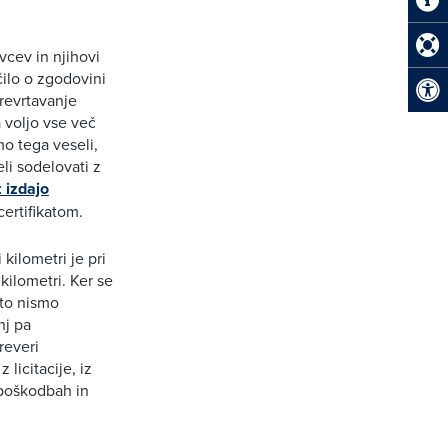
vcev in njihovi
ilo o zgodovini
revrtavanje
a voljo vse več
o tega veseli,
li sodelovati z
 izdajo
ertifikatom.
kilometri je pri
ilometri. Ker se
sto nismo
nj pa
reveri
licitacije, iz
 poškodbah in