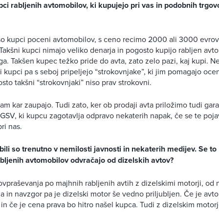
ci rabljenih avtomobilov, ki kupujejo pri vas in podobnih trgov
so kupci poceni avtomobilov, s ceno recimo 2000 ali 3000 evrov, 
akšni kupci nimajo veliko denarja in pogosto kupijo rabljen avt
nga. Takšen kupec težko pride do avta, zato zelo pazi, kaj kupi. 
 kupci pa s seboj pripeljejo “strokovnjake”, ki jim pomagajo ocen
sto takšni “strokovnjaki” niso prav strokovni.
m kar zaupajo. Tudi zato, ker ob prodaji avta priložimo tudi gara
 GSV, ki kupcu zagotavlja odpravo nekaterih napak, če se te poja
ri nas.
ili so trenutno v nemilosti javnosti in nekaterih medijev. Se to 
bljenih avtomobilov odvračajo od dizelskih avtov?
vpraševanja po majhnih rabljenih avtih z dizelskimi motorji, od 
a in navzgor pa je dizelski motor še vedno priljubljen. Če je avt
 in če je cena prava bo hitro našel kupca. Tudi z dizelskim motor