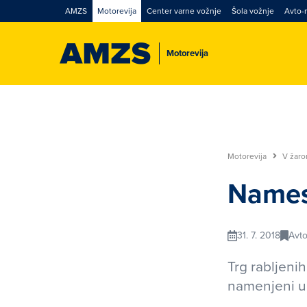
AMZS
Motorevija
Center varne vožnje
Šola vožnje
Avto-
Motorevija
Motorevija
V žar
Namest
31. 7. 2018
Avt
Trg rabljenih
namenjeni u