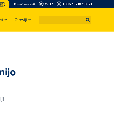
1987
+386 1 530 53 53
Pomoč na cesti:
ost
O reviji
nijo
ji