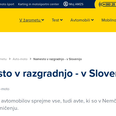
moto šport
Karting in motošportni center
Moj AMZS
V žarometu
Test
Avtomobili
Mobiln
ometu
Avto-moto
Namesto v razgradnjo - v Slovenijo
o v razgradnjo - v Slove
o-moto
 avtomobilov sprejme vse, tudi avte, ki so v Nemči
ničenju.