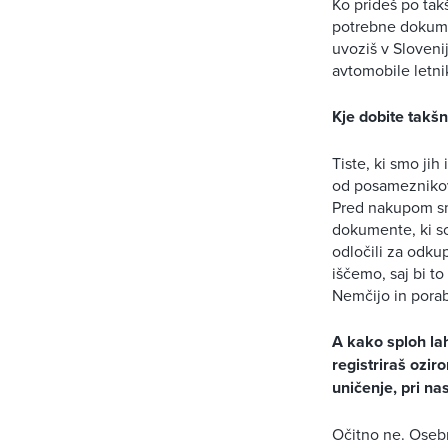
Ko prideš po tak
potrebne dokumen
uvoziš v Sloveni
avtomobile letn
Kje dobite takšn
Tiste, ki smo jih
od posameznikov, 
Pred nakupom sm
dokumente, ki so
odločili za odku
iščemo, saj bi to
Nemčijo in porab
A kako sploh lah
registriraš ozi
uničenje, pri nas
Očitno ne. Osebn