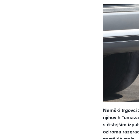
Nemški trgovci 
njihovih “umaza
s čistejšim izpu
oziroma razgradn
nemških meja – t