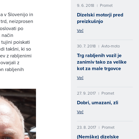
9. 6. 2018
Promet
|
a v Slovenijo in
Dizelski motorji pred
preizkušnjo
 trd, neizprosen
poslovati po
Več
t način
ujini poiskati
30. 7. 2018
Avto-moto
|
di takšni, ki so
Trg rabljenih vozil je
cev z rabljenimi
zanimiv tako za velike
ovarjali z
kot za male trgovce
on rabljenih
Več
27. 9. 2017
Promet
|
Dobri, umazani, zli
Več
23. 8. 2017
Promet
|
(Nemške) dizelske