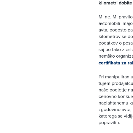
kilometri dobite 
Mi ne. Mi pravil
avtomobili imaj
avta, pogosto pa
kilometrov se dog
podatkov o posa
saj bo tako zras
nemško organiz
certifikata za ra
Pri manipuliranj
tujem prodajalcu
naše podjetje na
cenovno konkuren
naplahtanemu ku
zgodovino avta, 
katerega se vidi
popravilih.