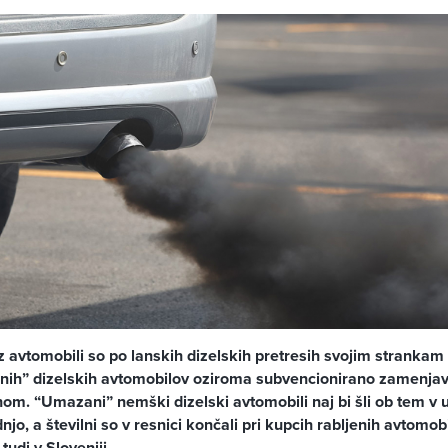
z avtomobili so po lanskih dizelskih pretresih svojim strankam
nih” dizelskih avtomobilov oziroma subvencionirano zamenjav
hom. “Umazani” nemški dizelski avtomobili naj bi šli ob tem v 
jo, a številni so v resnici končali pri kupcih rabljenih avtomob
udi v Sloveniji.