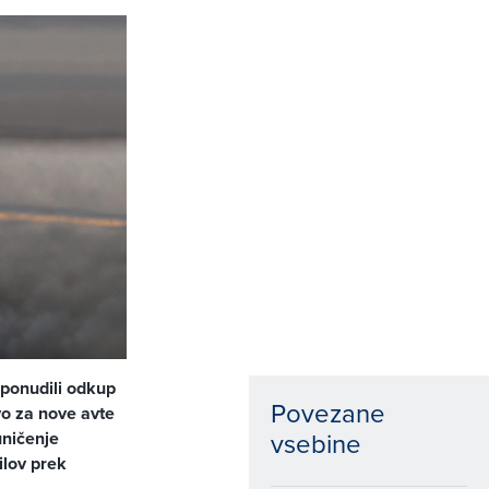
 ponudili odkup
Povezane
o za nove avte
vsebine
uničenje
ilov prek