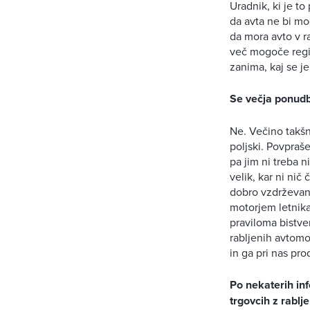
Uradnik, ki je to
da avta ne bi mo
da mora avto v r
več mogoče regis
zanima, kaj se j
Se večja ponudb
Ne. Večino takšn
poljski. Povpraš
pa jim ni treba n
velik, kar ni ni
dobro vzdrževani
motorjem letnika
praviloma bistven
rabljenih avtomo
in ga pri nas pr
Po nekaterih inf
trgovcih z rablj