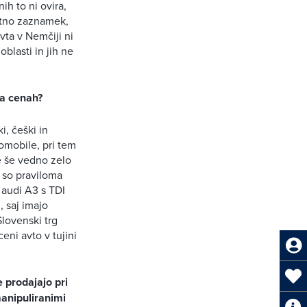
ih to ni ovira,
čitno zaznamek,
vta v Nemčiji ni
blasti in jih ne
na cenah?
i, češki in
omobile, pri tem
je še vedno zelo
i so praviloma
 audi A3 s TDI
, saj imajo
Slovenski trg
eni avto v tujini
 prodajajo pri
manipuliranimi