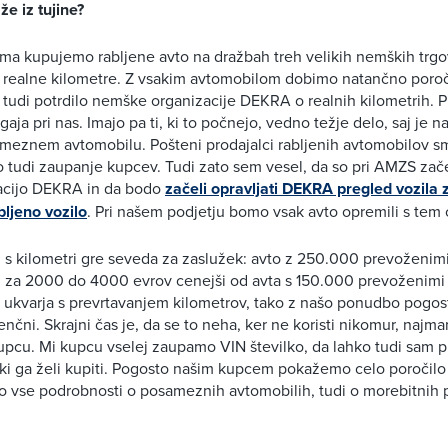
že iz tujine?
oma kupujemo rabljene avto na dražbah treh velikih nemških trgo
o realne kilometre. Z vsakim avtomobilom dobimo natančno poroč
 tudi potrdilo nemške organizacije DEKRA o realnih kilometrih. P
aja pri nas. Imajo pa ti, ki to počnejo, vedno težje delo, saj je n
meznem avtomobilu. Pošteni prodajalci rabljenih avtomobilov sm
lo tudi zaupanje kupcev. Tudi zato sem vesel, da so pri AMZS zače
acijo DEKRA in da bodo
začeli opravljati DEKRA pregled vozila z
bljeno vozilo
. Pri našem podjetju bomo vsak avto opremili s tem c
u s kilometri gre seveda za zaslužek: avto z 250.000 prevoženimi 
 za 2000 do 4000 evrov cenejši od avta s 150.000 prevoženimi k
 ukvarja s prevrtavanjem kilometrov, tako z našo ponudbo pogo
čni. Skrajni čas je, da se to neha, ker ne koristi nikomur, najma
pcu. Mi kupcu vselej zaupamo VIN številko, da lahko tudi sam p
ki ga želi kupiti. Pogosto našim kupcem pokažemo celo poročilo z 
jo vse podrobnosti o posameznih avtomobilih, tudi o morebitnih