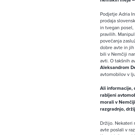
Podjetje Adria I
prodaja slovens
in tvegan posel, 
pravilih. Manipu
povečanja zasluž
dobre avte in jih
bili v Nemčiji na
avti. O takšnih a
Aleksandrom D
avtomobilov v lj
Ali informacije, 
rabljeni avtomob
morali v Nemčij
razgradnjo, drži
Držijo. Nekateri 
avte poslali v raz