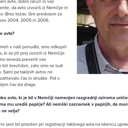
šen avto, dobiš račun in vse
te, da avto izvoziš iz Nemčije in
jo. Brez težav. Gre predvsem za
ikov 2004, 2005 in 2006.
e avte?
 imeli v naši ponudbi, smo odkupili
ki so jih prej uvozili iz Nemčije.
o seveda preverili vse
 bili brezhibni, zato smo se tudi
p. Sami pa takšnih avtov ne
 zahtevalo čas in stroške. Pot v
ljen čas sta draga.
ko avto, ki je bil v Nemčiji namenjen razgradnji oziroma uničen
roma mu urediš papirje? Ali nemški zaznamek v papirjih, da mor
 ne velja?
o sem bil prisoten pri registraciji takšnega avta na okencu upra