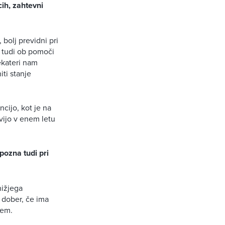
cih, zahtevni
bolj previdni pri
o tudi ob pomoči
Nekateri nam
iti stanje
ncijo, kot je na
vijo v enem letu
pozna tudi pri
nižjega
o dober, če ima
jem.