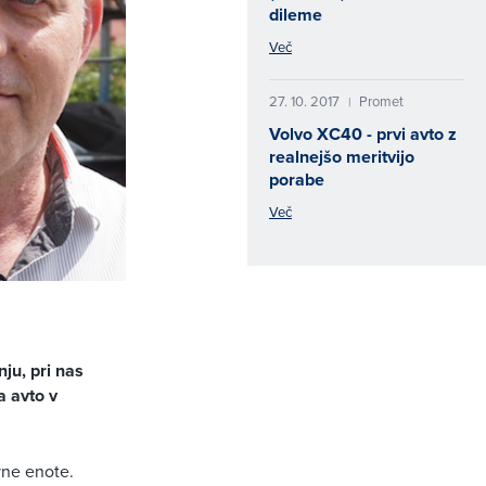
dileme
Več
27. 10. 2017
Promet
|
Volvo XC40 - prvi avto z
realnejšo meritvijo
porabe
Več
ju, pri nas
a avto v
vne enote.