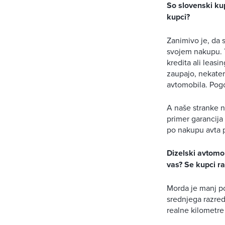
So slovenski kup
kupci?
Zanimivo je, da 
svojem nakupu. T
kredita ali leasi
zaupajo, nekateri
avtomobila. Pogo
A naše stranke na
primer garancija
po nakupu avta p
Dizelski avtomob
vas? Se kupci ra
Morda je manj po
srednjega razred
realne kilometre