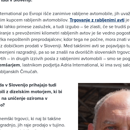
nternational po Evropi išče zanimive rabljene avtomobile, jih uvaž
kim kupcem rabljenih avtomobilov.
Trgovanje z rabljenimi avti
je
ki lahko prinese zaslužek, a tudi izgubo – še zlasti, če se trudiš 
liranje s prevoženimi kilometri rabljenih avtov je še vedno pogos
ka nepoštenih preprodajalcev; kdor tega ne počne, mora znati v t
 z dobičkom prodati v Sloveniji. Med takšnimi avti se pojavljajo tu
menjeni razgradnji, pa so se znašli na dvoriščih slovenskih trgov
vtih – in drugih izzivih posla z rabljenimi avtomobili – smo se pog
emšarjem
, lastnikom podjetja Adria International, ki ima svoj sal
ubljanskih Črnučah.
da v Slovenijo prihajajo tudi
ili z dizelskim motorjem, ki bi
i na uničenje oziroma v
jo?
nemški trgovci, ki naj bi takšne
gradnjo, jih raje prodajo v tujino.