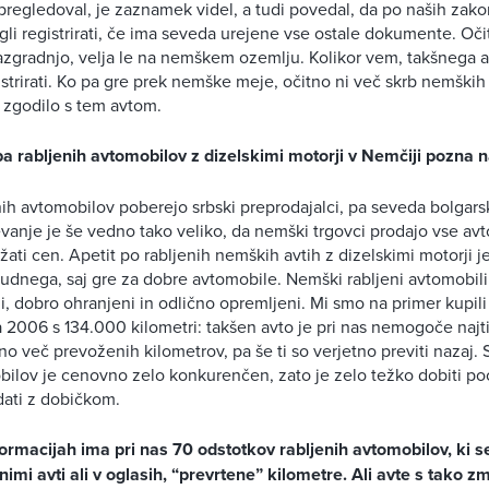
 pregledoval, je zaznamek videl, a tudi povedal, da po naših zakon
gli registrirati, če ima seveda urejene vse ostale dokumente. O
azgradnjo, velja le na nemškem ozemlju. Kolikor vem, takšnega a
trirati. Ko pa gre prek nemške meje, očitno ni več skrb nemških o
e zgodilo s tem avtom.
a rabljenih avtomobilov z dizelskimi motorji v Nemčiji pozna 
ih avtomobilov poberejo srbski preprodajalci, pa seveda bolgarsk
evanje je še vedno tako veliko, da nemški trgovci prodajo vse avt
ižati cen. Apetit po rabljenih nemških avtih z dizelskimi motorji 
č čudnega, saj gre za dobre avtomobile. Nemški rabljeni avtomobil
, dobro ohranjeni in odlično opremljeni. Mi smo na primer kupili
 2006 s 134.000 kilometri: takšen avto je pri nas nemogoče najti
o več prevoženih kilometrov, pa še ti so verjetno previti nazaj. 
bilov je cenovno zelo konkurenčen, zato je zelo težko dobiti poc
odati z dobičkom.
ormacijah ima pri nas 70 odstotkov rabljenih avtomobilov, ki se
enimi avti ali v oglasih, “prevrtene” kilometre. Ali avte s tako z