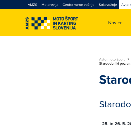
AMZS
Motorevija
Center varne vožnje
Šola vožnje
Avto-
Novice
Avto-moto šport
Starodobniki pozivna
Staro
Starodo
25. in 26. 5. 