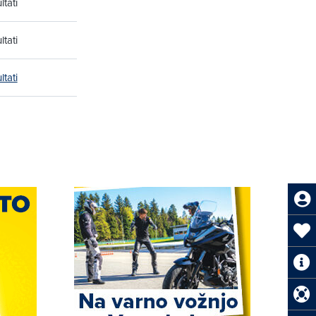
ltati
ltati
ltati