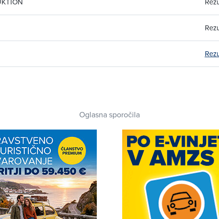
UKTION
Rezu
Rezu
Rezu
Oglasna sporočila