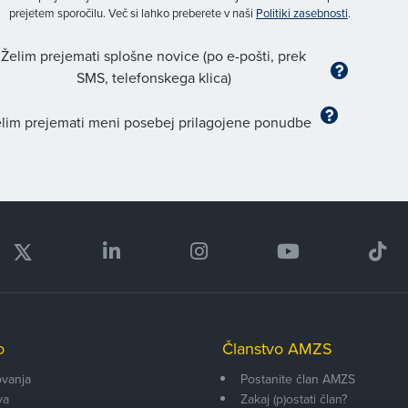
prejetem sporočilu. Več si lahko preberete v naši
Politiki zasebnosti
.
Želim prejemati splošne novice (po e-pošti, prek
SMS, telefonskega klica)
lim prejemati meni posebej prilagojene ponudbe
o
Članstvo AMZS
vanja
Postanite član AMZS
va
Zakaj (p)ostati član?