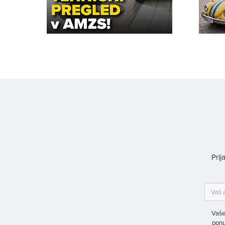
Prij
Vaše
ponu