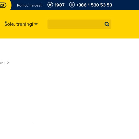
1987
+386 1 530 53 53
Pomoč na cesti:
Šole, treningi
2019