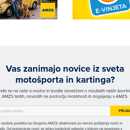
Vas zanimajo novice iz sveta
motošporta in kartinga?
avite se na naše e-novice in bodite obveščeni o rezultatih naših športn
AMZS testih, novostih na področju mobilnosti in dogajanju v AMZS.
PRIJA
 osebne podatke bo Skupina AMZS obdelovala za namen pošiljanja novic in
db. Od prejemanja novic se lahko kadarkoli odjavite s klikom na povezavo v