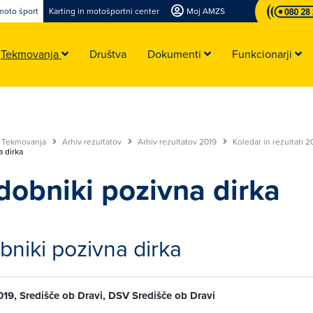
moto šport
Karting in motošportni center
Moj AMZS
Tekmovanja
Društva
Dokumenti
Funkcionarji
Tekmovanja
Arhiv rezultatov
Arhiv rezultatov 2019
Koledar in rezultati 
 dirka
dobniki pozivna dirka
bniki pozivna dirka
2019, Središče ob Dravi, DSV Središče ob Dravi