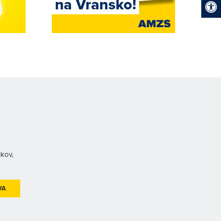
ikov,
VA