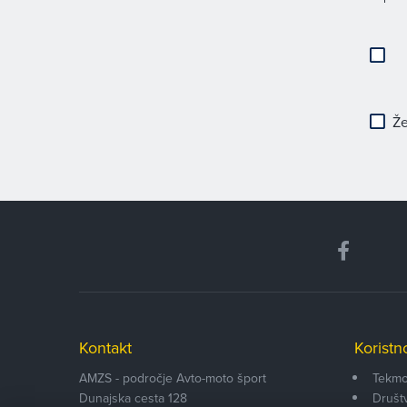
Že
Kontakt
Koristn
AMZS - področje Avto-moto šport
Tekmo
Dunajska cesta 128
Društ