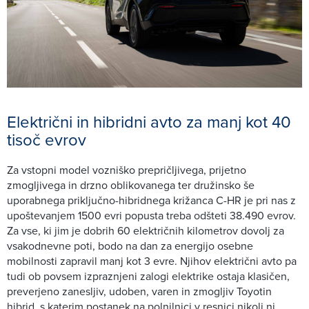
Električni in hibridni avto za manj kot 40
tisoč evrov
Za vstopni model vozniško prepričljivega, prijetno
zmogljivega in drzno oblikovanega ter družinsko še
uporabnega priključno-hibridnega križanca C-HR je pri nas z
upoštevanjem 1500 evri popusta treba odšteti 38.490 evrov.
Za vse, ki jim je dobrih 60 električnih kilometrov dovolj za
vsakodnevne poti, bodo na dan za energijo osebne
mobilnosti zapravil manj kot 3 evre. Njihov električni avto pa
tudi ob povsem izpraznjeni zalogi elektrike ostaja klasičen,
preverjeno zanesljiv, udoben, varen in zmogljiv Toyotin
hibrid, s katerim postanek na polnilnici v resnici nikoli ni