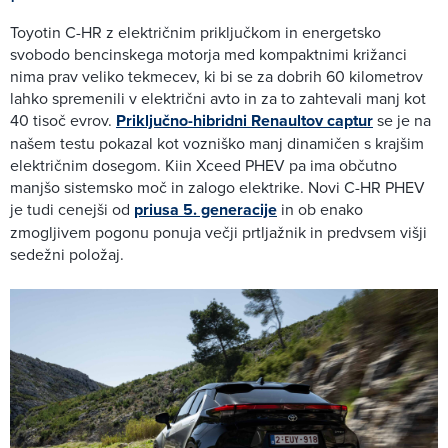
Toyotin C-HR z električnim priključkom in energetsko
svobodo bencinskega motorja med kompaktnimi križanci
nima prav veliko tekmecev, ki bi se za dobrih 60 kilometrov
lahko spremenili v električni avto in za to zahtevali manj kot
40 tisoč evrov.
Priključno-hibridni Renaultov captur
se je na
našem testu pokazal kot vozniško manj dinamičen s krajšim
električnim dosegom. Kiin Xceed PHEV pa ima občutno
manjšo sistemsko moč in zalogo elektrike. Novi C-HR PHEV
je tudi cenejši od
priusa 5. generacije
in ob enako
zmogljivem pogonu ponuja večji prtljažnik in predvsem višji
sedežni položaj.