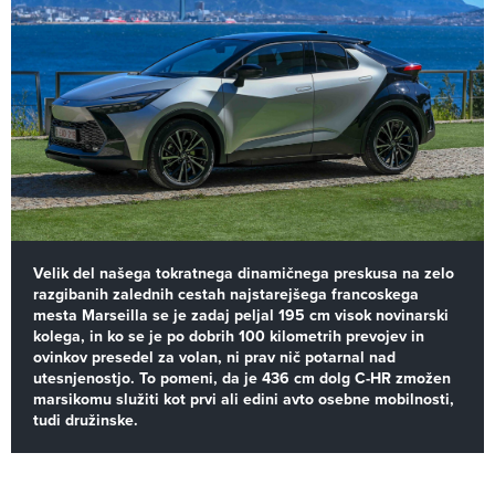
Velik del našega tokratnega dinamičnega preskusa na zelo
razgibanih zalednih cestah najstarejšega francoskega
mesta Marseilla se je zadaj peljal 195 cm visok novinarski
kolega, in ko se je po dobrih 100 kilometrih prevojev in
ovinkov presedel za volan, ni prav nič potarnal nad
utesnjenostjo. To pomeni, da je 436 cm dolg C-HR zmožen
marsikomu služiti kot prvi ali edini avto osebne mobilnosti,
tudi družinske.