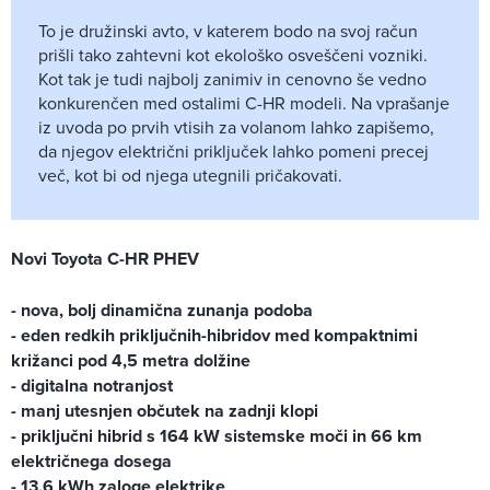
To je družinski avto, v katerem bodo na svoj račun
prišli tako zahtevni kot ekološko osveščeni vozniki.
Kot tak je tudi najbolj zanimiv in cenovno še vedno
konkurenčen med ostalimi C-HR modeli. Na vprašanje
iz uvoda po prvih vtisih za volanom lahko zapišemo,
da njegov električni priključek lahko pomeni precej
več, kot bi od njega utegnili pričakovati.
Novi Toyota C-HR PHEV
- nova, bolj dinamična zunanja podoba
- eden redkih priključnih-hibridov med kompaktnimi
križanci pod 4,5 metra dolžine
- digitalna notranjost
- manj utesnjen občutek na zadnji klopi
- priključni hibrid s 164 kW sistemske moči in 66 km
električnega dosega
- 13,6 kWh zaloge elektrike