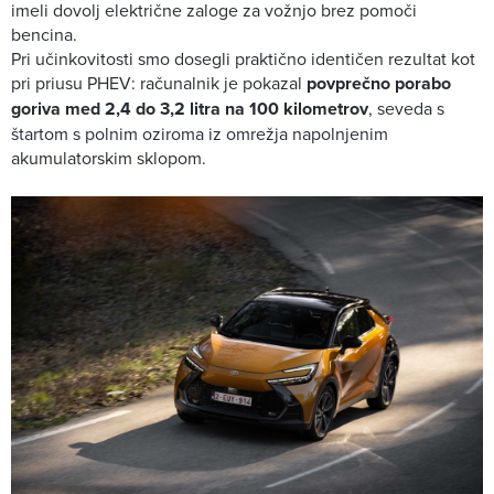
imeli dovolj električne zaloge za vožnjo brez pomoči
bencina.
Pri učinkovitosti smo dosegli praktično identičen rezultat kot
pri priusu PHEV: računalnik je pokazal
povprečno porabo
goriva med 2,4 do 3,2 litra na 100 kilometrov
, seveda s
štartom s polnim oziroma iz omrežja napolnjenim
akumulatorskim sklopom.