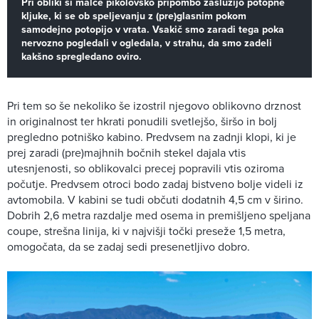
Pri obliki si malce pikolovsko pripombo zaslužijo potopne
kljuke, ki se ob speljevanju z (pre)glasnim pokom
samodejno potopijo v vrata. Vsakič smo zaradi tega poka
nervozno pogledali v ogledala, v strahu, da smo zadeli
kakšno spregledano oviro.
Pri tem so še nekoliko še izostril njegovo oblikovno drznost
in originalnost ter hkrati ponudili svetlejšo, širšo in bolj
pregledno potniško kabino. Predvsem na zadnji klopi, ki je
prej zaradi (pre)majhnih bočnih stekel dajala vtis
utesnjenosti, so oblikovalci precej popravili vtis oziroma
počutje. Predvsem otroci bodo zadaj bistveno bolje videli iz
avtomobila. V kabini se tudi občuti dodatnih 4,5 cm v širino.
Dobrih 2,6 metra razdalje med osema in premišljeno speljana
coupe, strešna linija, ki v najvišji točki preseže 1,5 metra,
omogočata, da se zadaj sedi presenetljivo dobro.