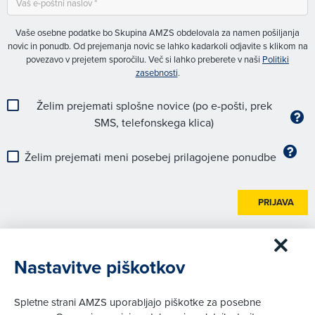
Vaše osebne podatke bo Skupina AMZS obdelovala za namen pošiljanja
novic in ponudb. Od prejemanja novic se lahko kadarkoli odjavite s klikom na
povezavo v prejetem sporočilu. Več si lahko preberete v naši
Politiki
zasebnosti
.
Želim prejemati splošne novice (po e-pošti, prek
SMS, telefonskega klica)
Želim prejemati meni posebej prilagojene ponudbe
PRIJAVA
Nastavitve piškotkov
V žarometu
Spletne strani AMZS uporabljajo piškotke za posebne