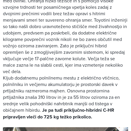
med ovinki. Ohranja nizko težišče in s pomočjo visoke
vzvojne trdnosti ter posamičnega vpetja koles zadaj z
dvojnimi prečnimi vodili brez težav opravi s hitrimi
menjavami smeri ter suvereno ohranja smer. Toyotini inženirji
so tako našli dobro uravnoteženo stičišče med živahnostjo in
udobjem, predvsem pa poskrbeli, da dodatne električne
kilograme povprečni voznik nikoli ne bo zares občutil med
vožnjo oziroma zaviranjem. Zato je priključni hibrid
opremljen še z zmogljivejšim zavornim sistemom, ki spredaj
vključuje večje 17-palčne zavorne kolute. Večja teža se
malce zazna le na slabši cesti, kjer ima vzmetenje nekoliko
več dela.
Kljub dodatnemu polnilnemu mestu z električno vtičnico,
polnilniku in večjemu akumulatorju je prostorski davek v
prtljažniku razmeroma majhen. Osnovna prostornina
prtljažnika znaša 310 litrov in je za 55 litrov oziroma za en
srednje velik pohodniški nahrbtnik manjši od tistega v
običajnem hibirdu.
Je pa tudi priključno-hibridni C-HR
pripravljen vleči do 725 kg težko prikolico.