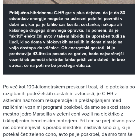
Priključno-hibridnemu C-HR gre v plus dejstvo, da je do 80
odstotkov energije mogoče na ustrezni polnilni povrniti v
dobri uri, kar pa je lahko čas kosila, sestanka, nakupa ali
kakšnega drugega dnevnega opravka. To pomeni, da je
“skriti” električni avto v takem hibridu že uporaben tudi za
ljudi, ki so doma v blokovskih naseljih in doma nimajo na
voljo dostopa do vtičnice. Ob energetski gostoti, ki jo
predstavlja 43-litrska posoda za gorivo, bodo najvarčnejši
vozniki ob pomoči elektrike lahko prišli zelo daleč - in brez
stresa, če na poti ne bo prostega vtikača.
Po več kot 100-kilometrskem preskusni trasi, ki je potekala po
razgibanih podeželskih cestah in avtocesti, je C-HR z
aktivnim nadzorom rekuperacije in preklapljanjem med
različnimi voznimi programi poskrbel, da smo se skozi staro
mestno jedro Marseilla v zeleni coni vozili na elektriko z
izklopljenim bencinskim motorjem. Pri tem se prej nismo prav
nič obremenjevali s porabo elektrike: nastavili smo cilj, ki je
potekal čez zeleno cono, avto pa je poskrbel, da smo tam še