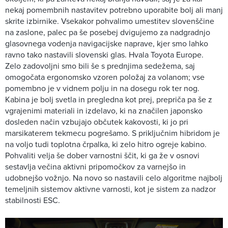
nekaj pomembnih nastavitev potrebno uporabite bolj ali manj
skrite izbirnike. Vsekakor pohvalimo umestitev slovenščine
na zaslone, palec pa še posebej dvigujemo za nadgradnjo
glasovnega vodenja navigacijske naprave, kjer smo lahko
ravno tako nastavili slovenski glas. Hvala Toyota Europe.
Zelo zadovoljni smo bili še s prednjima sedežema, saj
omogočata ergonomsko vzoren položaj za volanom; vse
pomembno je v vidnem polju in na dosegu rok ter nog.
Kabina je bolj svetla in pregledna kot prej, prepriča pa še z
vgrajenimi materiali in izdelavo, ki na značilen japonsko
dosleden način vzbujajo občutek kakovosti, ki jo pri
marsikaterem tekmecu pogrešamo. S priključnim hibridom je
na voljo tudi toplotna črpalka, ki zelo hitro ogreje kabino.
Pohvaliti velja še dober varnostni ščit, ki ga že v osnovi
sestavlja večina aktivni pripomočkov za varnejšo in
udobnejšo vožnjo. Na novo so nastavili celo algoritme najbolj
temeljnih sistemov aktivne varnosti, kot je sistem za nadzor
stabilnosti ESC.