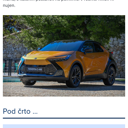
nujen.
Pod črto …