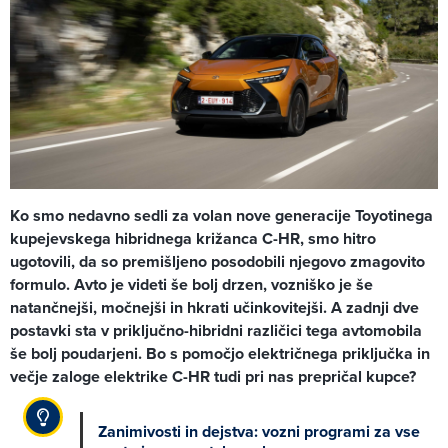
Ko smo nedavno sedli za volan nove generacije Toyotinega
kupejevskega hibridnega križanca C-HR, smo hitro
ugotovili, da so premišljeno posodobili njegovo zmagovito
formulo. Avto je videti še bolj drzen, vozniško je še
natančnejši, močnejši in hkrati učinkovitejši. A zadnji dve
postavki sta v priključno-hibridni različici tega avtomobila
še bolj poudarjeni. Bo s pomočjo električnega priključka in
večje zaloge elektrike C-HR tudi pri nas prepričal kupce?
Zanimivosti in dejstva: vozni programi za vse