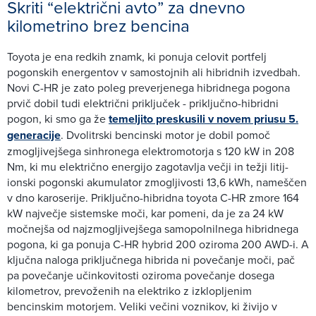
Skriti “električni avto” za dnevno
kilometrino brez bencina
Toyota je ena redkih znamk, ki ponuja celovit portfelj
pogonskih energentov v samostojnih ali hibridnih izvedbah.
Novi C-HR je zato poleg preverjenega hibridnega pogona
prvič dobil tudi električni priključek - priključno-hibridni
pogon, ki smo ga že
temeljito preskusili v novem priusu 5.
generacije
. Dvolitrski bencinski motor je dobil pomoč
zmogljivejšega sinhronega elektromotorja s 120 kW in 208
Nm, ki mu električno energijo zagotavlja večji in težji litij-
ionski pogonski akumulator zmogljivosti 13,6 kWh, nameščen
v dno karoserije. Priključno-hibridna toyota C-HR zmore 164
kW največje sistemske moči, kar pomeni, da je za 24 kW
močnejša od najzmogljivejšega samopolnilnega hibridnega
pogona, ki ga ponuja C-HR hybrid 200 oziroma 200 AWD-i. A
ključna naloga priključnega hibrida ni povečanje moči, pač
pa povečanje učinkovitosti oziroma povečanje dosega
kilometrov, prevoženih na elektriko z izklopljenim
bencinskim motorjem. Veliki večini voznikov, ki živijo v