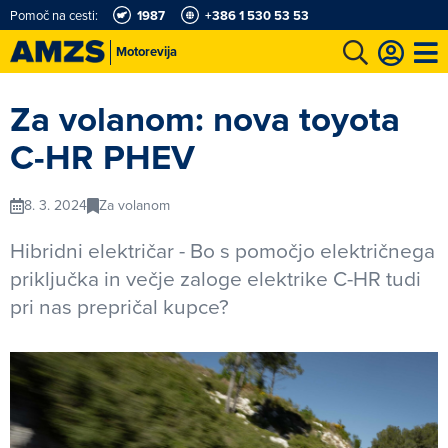
Pomoč na cesti:
1987
+386 1 530 53 53
Motorevija
t
Karting in motošportni center
Najboljši za volanom
Moj AMZS
Za volanom: nova toyota
C-HR PHEV
8. 3. 2024
Za volanom
Hibridni električar - Bo s pomočjo električnega
priključka in večje zaloge elektrike C-HR tudi
pri nas prepričal kupce?