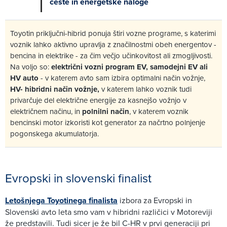
ceste in energetske naloge
Toyotin priključni-hibrid ponuja štiri vozne programe, s katerimi
voznik lahko aktivno upravlja z značilnostmi obeh energentov -
bencina in elektrike - za čim večjo učinkovitost ali zmogljivosti.
Na voljo so:
električni vozni program EV, samodejni EV ali
HV auto
- v katerem avto sam izbira optimalni način vožnje,
HV- hibridni način vožnje,
v katerem lahko voznik tudi
privarčuje del električne energije za kasnejšo vožnjo v
električnem načinu, in
polnilni način
, v katerem voznik
bencinski motor izkoristi kot generator za načrtno polnjenje
pogonskega akumulatorja.
Evropski in slovenski finalist
Letošnjega Toyotinega finalista
izbora za Evropski in
Slovenski avto leta smo vam v hibridni različici v Motoreviji
že predstavili. Tudi sicer je že bil C-HR v prvi generaciji pri