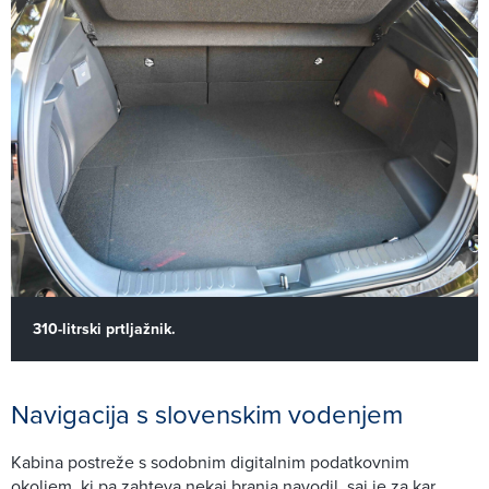
310-litrski prtljažnik.
Navigacija s slovenskim vodenjem
Kabina postreže s sodobnim digitalnim podatkovnim
okoljem, ki pa zahteva nekaj branja navodil, saj je za kar