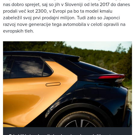
nas dobro sprejet, saj so jih v Sloveniji od leta 2017 do danes
prodali več kot 2300, v Evropi pa bo ta model kmalu
zabeležil svoj prvi prodajni milijon. Tudi zato so Japonci
razvoj nove generacije tega avtomobila v celoti opravili na
evropskih tleh.