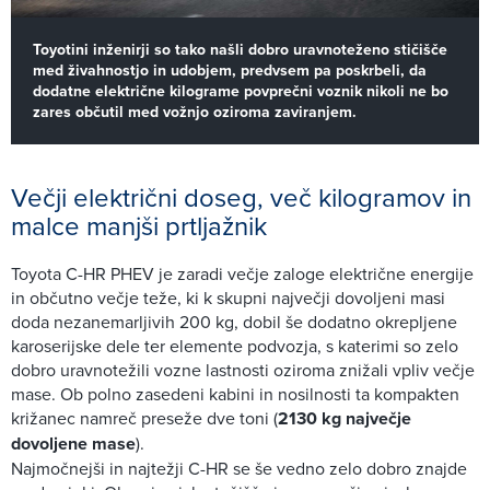
Toyotini inženirji so tako našli dobro uravnoteženo stičišče
med živahnostjo in udobjem, predvsem pa poskrbeli, da
dodatne električne kilograme povprečni voznik nikoli ne bo
zares občutil med vožnjo oziroma zaviranjem.
Večji električni doseg, več kilogramov in
malce manjši prtljažnik
Toyota C-HR PHEV je zaradi večje zaloge električne energije
in občutno večje teže, ki k skupni največji dovoljeni masi
doda nezanemarljivih 200 kg, dobil še dodatno okrepljene
karoserijske dele ter elemente podvozja, s katerimi so zelo
dobro uravnotežili vozne lastnosti oziroma znižali vpliv večje
mase. Ob polno zasedeni kabini in nosilnosti ta kompakten
križanec namreč preseže dve toni (
2130 kg največje
dovoljene mase
).
Najmočnejši in najtežji C-HR se še vedno zelo dobro znajde