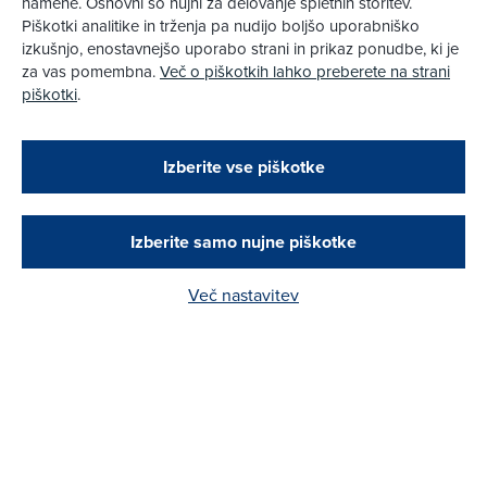
namene. Osnovni so nujni za delovanje spletnih storitev.
Uvodnik
Piškotki analitike in trženja pa nudijo boljšo uporabniško
Avto-moto
izkušnjo, enostavnejšo uporabo strani in prikaz ponudbe, ki je
Pogovor
za vas pomembna.
Več o piškotkih lahko preberete na strani
Šport
piškotki
.
Test
Izberite vse piškotke
Pnevmatike
Otroški varnostni sedeži
Naprave
Izberite samo nujne piškotke
Preskusni trki
Drugi testi
Več nastavitev
Mobilnost
Promet
Moj AMZS
Priljubljeno
Sporočila
Pomoč
Deli stran
Dostopnost
Nasveti
Na poti