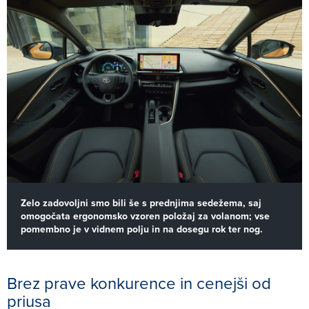
Zelo zadovoljni smo bili še s prednjima sedežema, saj
omogočata ergonomsko vzoren položaj za volanom; vse
pomembno je v vidnem polju in na dosegu rok ter nog.
Brez prave konkurence in cenejši od
priusa