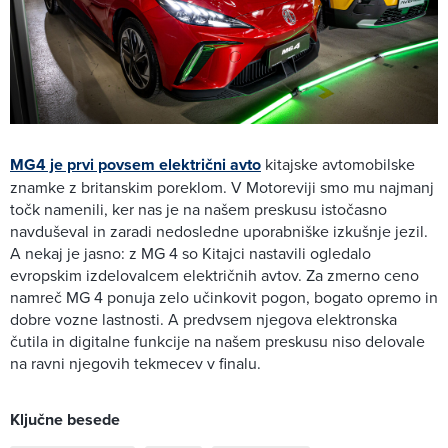
MG4 je prvi povsem električni avto
kitajske avtomobilske
znamke z britanskim poreklom. V Motoreviji smo mu najmanj
točk namenili, ker nas je na našem preskusu istočasno
navduševal in zaradi nedosledne uporabniške izkušnje jezil.
A nekaj je jasno: z MG 4 so Kitajci nastavili ogledalo
evropskim izdelovalcem električnih avtov. Za zmerno ceno
namreč MG 4 ponuja zelo učinkovit pogon, bogato opremo in
dobre vozne lastnosti. A predvsem njegova elektronska
čutila in digitalne funkcije na našem preskusu niso delovale
na ravni njegovih tekmecev v finalu.
Ključne besede