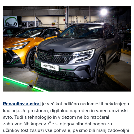
Renaultov austral
je več kot odlično nadomestil nekdanjega
kadjarja. Je prostoren, digitalno napreden in varen družinski
avto. Tudi s tehnologijo in videzom ne bo razočaral
zahtevnejših kupcev. Če si njegov hibridni pogon za
učinkovitost zasluži vse pohvale, pa smo bili manj zadovoljni