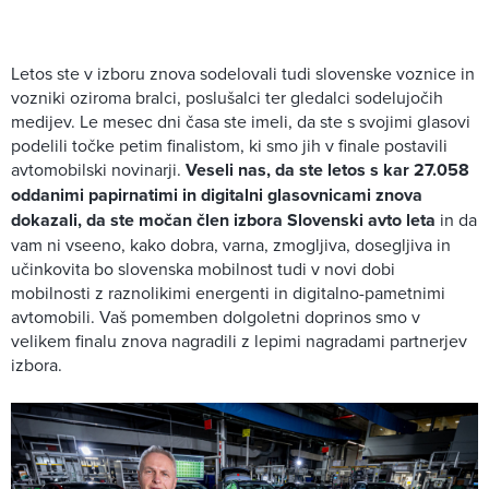
Letos ste v izboru znova sodelovali tudi slovenske voznice in
vozniki oziroma bralci, poslušalci ter gledalci sodelujočih
medijev. Le mesec dni časa ste imeli, da ste s svojimi glasovi
podelili točke petim finalistom, ki smo jih v finale postavili
avtomobilski novinarji.
Veseli nas, da ste letos s kar 27.058
oddanimi papirnatimi in digitalni glasovnicami znova
dokazali, da ste močan člen izbora Slovenski avto leta
in da
vam ni vseeno, kako dobra, varna, zmogljiva, dosegljiva in
učinkovita bo slovenska mobilnost tudi v novi dobi
mobilnosti z raznolikimi energenti in digitalno-pametnimi
avtomobili. Vaš pomemben dolgoletni doprinos smo v
velikem finalu znova nagradili z lepimi nagradami partnerjev
izbora.