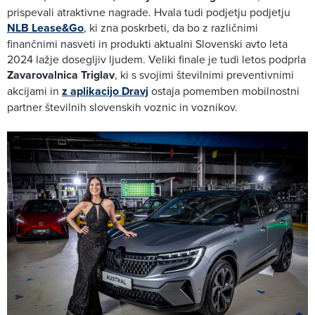
prispevali atraktivne nagrade. Hvala tudi podjetju podjetju
NLB Lease&Go
, ki zna poskrbeti, da bo z različnimi
finančnimi nasveti in produkti aktualni Slovenski avto leta
2024 lažje dosegljiv ljudem. Veliki finale je tudi letos podprla
Zavarovalnica Triglav
, ki s svojimi številnimi preventivnimi
akcijami in
z aplikacijo Dravj
ostaja pomemben mobilnostni
partner številnih slovenskih voznic in voznikov.