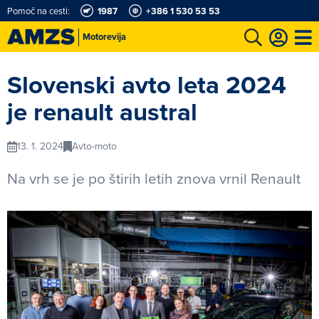
Pomoč na cesti:
1987
+386 1 530 53 53
Motorevija
t
Karting in motošportni center
Najboljši za volanom
Moj AMZS
Slovenski avto leta 2024
je renault austral
13. 1. 2024
Avto-moto
Na vrh se je po štirih letih znova vrnil Renault