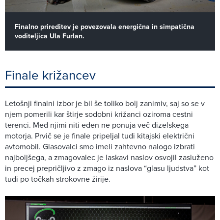
Finalno prireditev je povezovala energična in simpatična
voditeljica Ula Furlan.
Finale križancev
Letošnji finalni izbor je bil še toliko bolj zanimiv, saj so se v
njem pomerili kar štirje sodobni križanci oziroma cestni
terenci. Med njimi niti eden ne ponuja več dizelskega
motorja. Prvič se je finale pripeljal tudi kitajski električni
avtomobil. Glasovalci smo imeli zahtevno nalogo izbrati
najboljšega, a zmagovalec je laskavi naslov osvojil zasluženo
in precej prepričljivo z zmago iz naslova “glasu ljudstva” kot
tudi po točkah strokovne žirije.