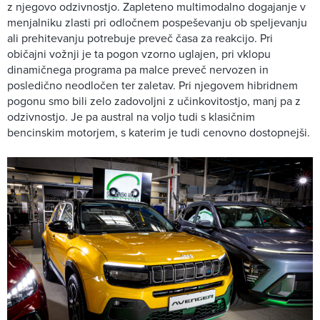
z njegovo odzivnostjo. Zapleteno multimodalno dogajanje v
menjalniku zlasti pri odločnem pospeševanju ob speljevanju
ali prehitevanju potrebuje preveč časa za reakcijo. Pri
običajni vožnji je ta pogon vzorno uglajen, pri vklopu
dinamičnega programa pa malce preveč nervozen in
posledično neodločen ter zaletav. Pri njegovem hibridnem
pogonu smo bili zelo zadovoljni z učinkovitostjo, manj pa z
odzivnostjo. Je pa austral na voljo tudi s klasičnim
bencinskim motorjem, s katerim je tudi cenovno dostopnejši.