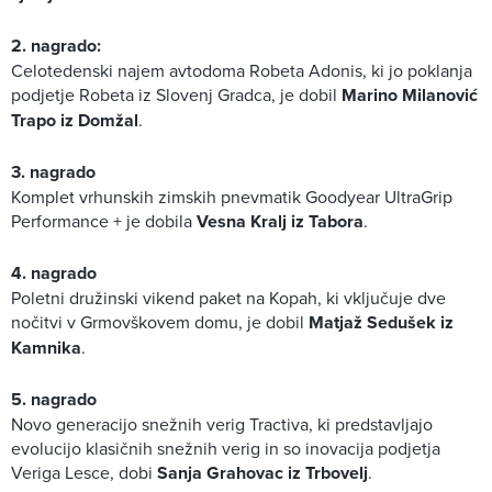
2. nagrado:
Celotedenski najem avtodoma Robeta Adonis, ki jo poklanja
podjetje Robeta iz Slovenj Gradca, je dobil
Marino Milanović
Trapo iz Domžal
.
3. nagrado
Komplet vrhunskih zimskih pnevmatik Goodyear UltraGrip
Performance + je dobila
Vesna Kralj iz Tabora
.
4. nagrado
Poletni družinski vikend paket na Kopah, ki vključuje dve
nočitvi v Grmovškovem domu, je dobil
Matjaž Sedušek iz
Kamnika
.
5. nagrado
Novo generacijo snežnih verig Tractiva, ki predstavljajo
evolucijo klasičnih snežnih verig in so inovacija podjetja
Veriga Lesce, dobi
Sanja Grahovac iz Trbovelj
.