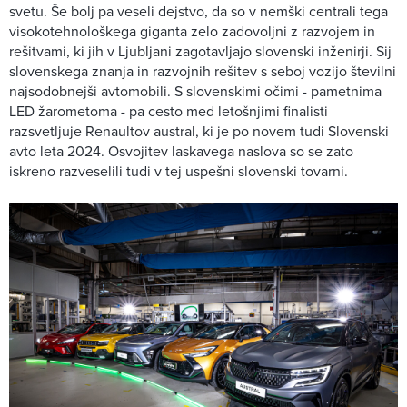
svetu. Še bolj pa veseli dejstvo, da so v nemški centrali tega
visokotehnološkega giganta zelo zadovoljni z razvojem in
rešitvami, ki jih v Ljubljani zagotavljajo slovenski inženirji. Sij
slovenskega znanja in razvojnih rešitev s seboj vozijo številni
najsodobnejši avtomobili. S slovenskimi očimi - pametnima
LED žarometoma - pa cesto med letošnjimi finalisti
razsvetljuje Renaultov austral, ki je po novem tudi Slovenski
avto leta 2024. Osvojitev laskavega naslova so se zato
iskreno razveselili tudi v tej uspešni slovenski tovarni.