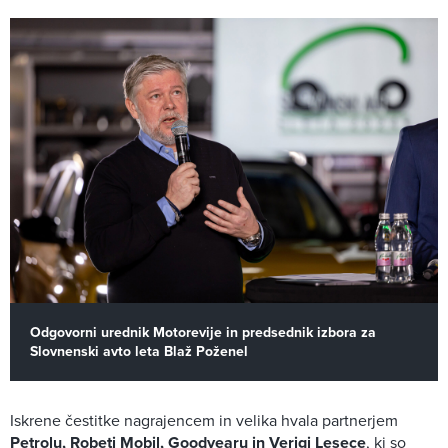
Odgovorni urednik Motorevije in predsednik izbora za
Slovnenski avto leta Blaž Poženel
Iskrene čestitke nagrajencem in velika hvala partnerjem
Petrolu, Robeti Mobil, Goodyearu in Verigi Lesece
, ki so