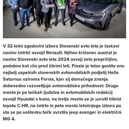
V 32-letni zgodovini izbora Slovenski avto leta je laskavi
naslov četrtič osvojil Renault. Njihov križanec austral je
naslov Slovenski avto leta 2024 osvoji zelo prepričljivo,
podobno kot clio pred štirimi leti. Finale je letos gostilo eno
najbolj uspešnih slovenskih avtomobilskih podjetij Hella
Saturnus oziroma Forvia, kjer sij domačega znanja
dobesedno razsvetljuje avtomobilsko prihodnost. Drugo
mesto je po točkah ljudstva in avtomobilskih redakcij
osvojil Hyundai s kono, na tretje mesto se je uvrstil hibrid
toyota C-HR, na četrto in peto mesto letošnjega izbora pa
sta se po seštevku točk uvrstila jeep avenger in električni
MG 4.