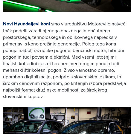
Novi Hyundaijevi koni
smo v uredništvu Motorevije največ
točk podelil zaradi njenega opaznega in občutnega
prostorskega, tehnološkega in oblikovnega napredka v
primerjavi s kono prejšnje generacije. Poleg tega kona
ponuja najbolj raznolike pogone: bencinski motor, hibridni
pogon in tudi povsem električni. Med vsemi letošnjimi
finalisti kot edini cestni terenec med drugim ponuja tudi
mehanski štirikolesni pogon. Z vso varnostno opremo,
uporabno digitalizacijo, podprto s slovenskim jezikom, in
širokim cenovnim razponom, po kriterijih izbora predstavlja
najboljši format družinske mobilnosti za širok krog
slovenskim kupcev.