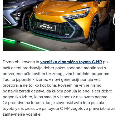
Drzno oblikovana in
vozniško dinamična toyota C-HR
po
naši oceni predstavlja dober paket sodobne mobilnosti s
preverjeno učinkovitim ter zmogljivim hibridnim pogonom.
Tudi ta japonski križanec v novi generaciji ponuja več
prostora, a ne toliko kot kona. Povsem na vrh je nismo
postavili zaradi dejstva, da kupcu ponuja le eno, sicer dobro
pogonsko izbiro, ki pa smo jo v izboru z naslovom nagradili
že pred dvema letoma, ko je slovenski avto leta postala
toyota yaris cross. Je pa toyota C-HR zagotovo prava izbira za
zahtevnejše voznike.