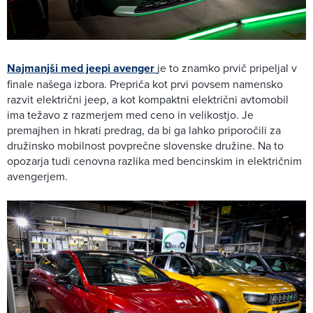
Najmanjši med jeepi avenger
je to znamko prvič pripeljal v
finale našega izbora. Prepriča kot prvi povsem namensko
razvit električni jeep, a kot kompaktni električni avtomobil
ima težavo z razmerjem med ceno in velikostjo. Je
premajhen in hkrati predrag, da bi ga lahko priporočili za
družinsko mobilnost povprečne slovenske družine. Na to
opozarja tudi cenovna razlika med bencinskim in električnim
avengerjem.