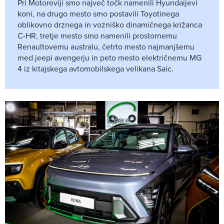
Pri Motoreviji smo največ točk namenili Hyundaijevi
koni, na drugo mesto smo postavili Toyotinega
oblikovno drznega in vozniško dinamičnega križanca
C-HR, tretje mesto smo namenili prostornemu
Renaultovemu australu, četrto mesto najmanjšemu
med jeepi avengerju in peto mesto električnemu MG
4 iz kitajskega avtomobilskega velikana Saic.