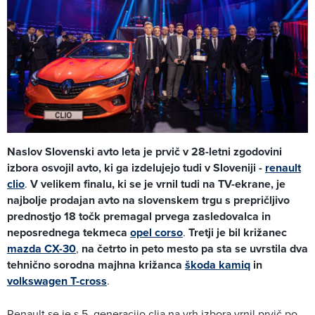
Naslov Slovenski avto leta je prvič v 28-letni zgodovini
izbora osvojil avto, ki ga izdelujejo tudi v Sloveniji -
renault
clio
.
V velikem finalu, ki se je vrnil tudi na TV-ekrane, je
najbolje prodajan avto na slovenskem trgu s prepričljivo
prednostjo 18 točk premagal prvega zasledovalca in
neposrednega tekmeca
opel corso
.
Tretji je bil križanec
mazda CX-30
,
na četrto in peto mesto pa sta se uvrstila dva
tehnično sorodna majhna križanca
škoda kamiq
in
volkswagen T-cross
.
Renault se je s 5. generacijo clia na vrh izbora vrnil prvič po