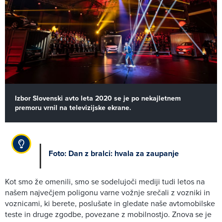
Izbor Slovenski avto leta 2020 se je po nekajletnem
premoru vrnil na televizijske ekrane.
Foto: Dan z bralci: hvala za zaupanje
Kot smo že omenili, smo se sodelujoči mediji tudi letos na
našem največjem poligonu varne vožnje srečali z vozniki in
voznicami, ki berete, poslušate in gledate naše avtomobilske
teste in druge zgodbe, povezane z mobilnostjo. Znova se je