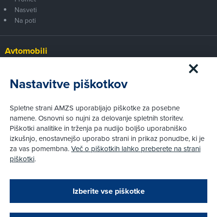
Nasveti
Na poti
Avtomobili
Panorama
Prvi pogled
Nastavitve piškotkov
Za volanom
Test
Spletne strani AMZS uporabljajo piškotke za posebne
Tehnika
namene. Osnovni so nujni za delovanje spletnih storitev.
Piškotki analitike in trženja pa nudijo boljšo uporabniško
izkušnjo, enostavnejšo uporabo strani in prikaz ponudbe, ki je
Pravni vidiki
za vas pomembna.
Več o piškotkih lahko preberete na strani
Piškotki
piškotki
.
Politika zasebnosti
Pravno obvestilo
Zapri
Podarjamo vam 10 €!
Izberite vse piškotke
Obstoječi in novi AMZS člani, ki boste v AMZS
centru sklenili avtomobilsko zavarovanje in
© AMZS
Produkcija:
Creatim
|
Pri spletni včlanitvi so podprta naslednja plačilna sredstva:
opravili registracijo vozila, boste prejeli