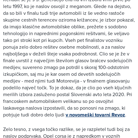
letu 1997, ko je naslov osvojil z meganom. Glede na dejstvo,
da so bili v finalu tudi trije avtomobili iz še vedno rastoče
skupine cestnih terencev oziroma križancev, je izbor pokazal,
da imajo klasične avtomobilske oblike, prežete s sodobno
tehnologijo in naprednimi pogonskimi rešitvami, še veljavo
tako pri stroki kot pri kupcih. Vseh pet finalistov vozniku
ponuja zelo dobro rešitev osebne mobilnosti, a za naslov
najboljšega v deželi šteje vsaka podrobnost. Clio se je že v
finale uvrstil z največjim številom glasov bralcev sodelujočih
medijev, suvereno zmago pa potrdil s skoraj 100-odstotnim
izkupičkom, saj mu je kar osem od devetih sodelujočih
medijev - med njimi tudi Motorevija - v finalnem glasovanju
podelilo največ točk. To je dokaz, da je clio po vseh ključnih
merilih izbora zasluženo postal Slovenski avto leta 2020. Pri
francoskem avtomobilskem velikanu so po osvojitvi
laskavega naslova izpostavili, da so ponosni na zmago, ki
potrjuje tudi dobro delo ljudi
v novomeški tovarni Revoz
.
Zelo tesno, z vsega točko razlike, se je razpletel tudi boj za
naslov podprvaka. Opel corsa je z napredkom v voznih