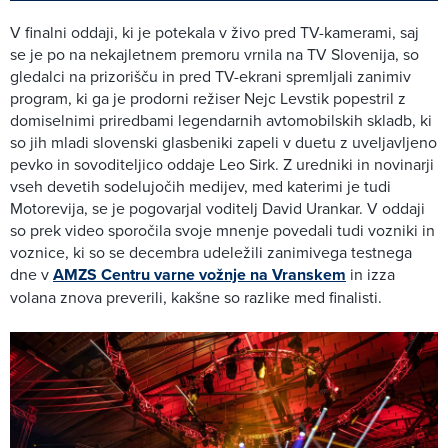
V finalni oddaji, ki je potekala v živo pred TV-kamerami, saj
se je po na nekajletnem premoru vrnila na TV Slovenija, so
gledalci na prizorišču in pred TV-ekrani spremljali zanimiv
program, ki ga je prodorni režiser Nejc Levstik popestril z
domiselnimi priredbami legendarnih avtomobilskih skladb, ki
so jih mladi slovenski glasbeniki zapeli v duetu z uveljavljeno
pevko in sovoditeljico oddaje Leo Sirk. Z uredniki in novinarji
vseh devetih sodelujočih medijev, med katerimi je tudi
Motorevija, se je pogovarjal voditelj David Urankar. V oddaji
so prek video sporočila svoje mnenje povedali tudi vozniki in
voznice, ki so se decembra udeležili zanimivega testnega
dne v
AMZS Centru varne vožnje na Vranskem
in izza
volana znova preverili, kakšne so razlike med finalisti.