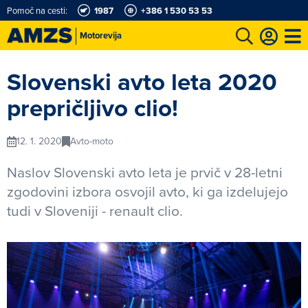
Pomoč na cesti:
1987
+386 1 530 53 53
Motorevija
t
Karting in motošportni center
Najboljši za volanom
Moj AMZS
Slovenski avto leta 2020
prepričljivo clio!
12. 1. 2020
Avto-moto
Naslov Slovenski avto leta je prvič v 28-letni
zgodovini izbora osvojil avto, ki ga izdelujejo
tudi v Sloveniji - renault clio.