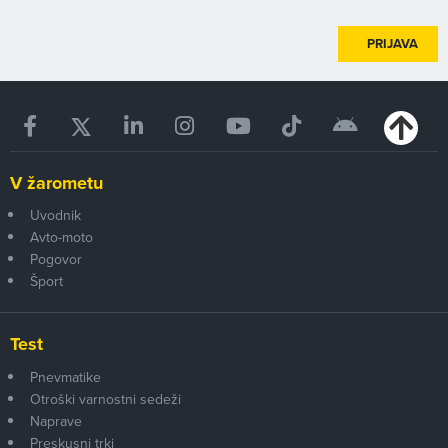
PRIJAVA
V žarometu
Uvodnik
Avto-moto
Pogovor
Šport
Test
Pnevmatike
Otroški varnostni sedeži
Naprave
Preskusni trki