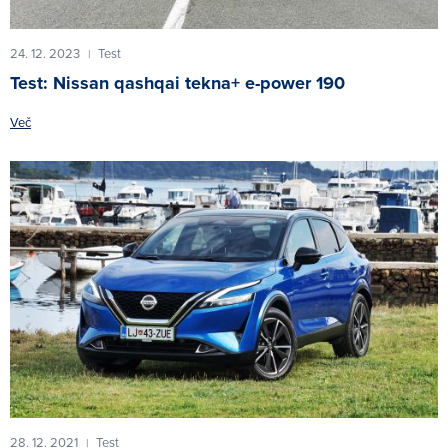
24. 12. 2023
Test
|
Test: Nissan qashqai tekna+ e-power 190
Več
28. 12. 2021
Test
|