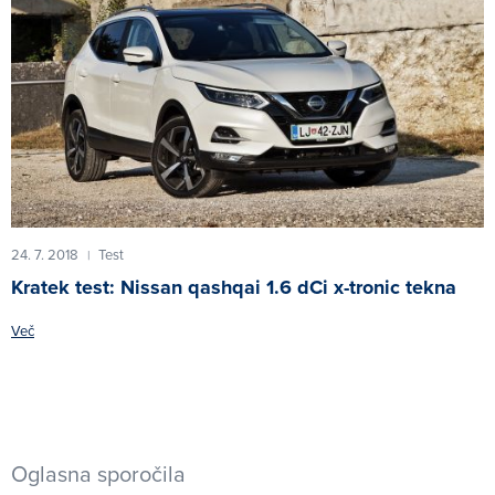
24. 7. 2018
Test
|
Kratek test: Nissan qashqai 1.6 dCi x-tronic tekna
Več
Oglasna sporočila