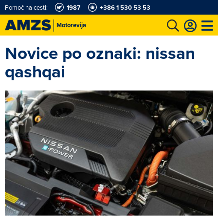
Pomoč na cesti:
1987
+386 1 530 53 53
Motorevija
Novice po oznaki: nissan
t
Karting in motošportni center
Najboljši za volanom
Moj AMZS
qashqai