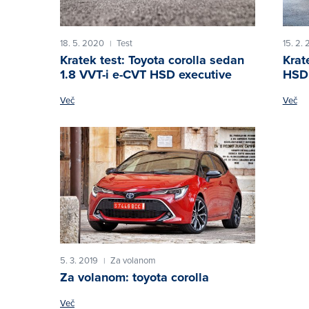
18. 5. 2020
Test
15. 2.
|
Kratek test: Toyota corolla sedan
Krat
1.8 VVT-i e-CVT HSD executive
HSD 
Več
Več
5. 3. 2019
Za volanom
|
Za volanom: toyota corolla
Več