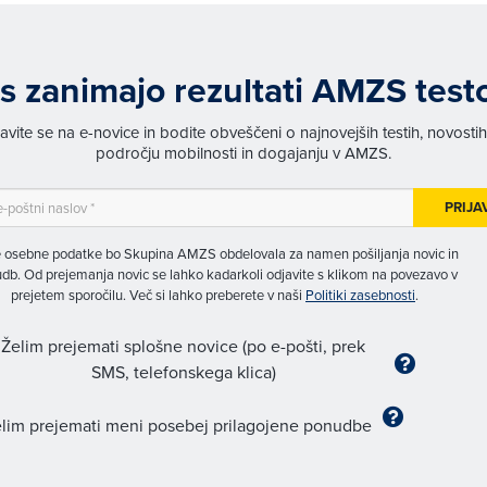
s zanimajo rezultati AMZS test
javite se na e-novice in bodite obveščeni o najnovejših testih, novosti
področju mobilnosti in dogajanju v AMZS.
PRIJA
 osebne podatke bo Skupina AMZS obdelovala za namen pošiljanja novic in
db. Od prejemanja novic se lahko kadarkoli odjavite s klikom na povezavo v
prejetem sporočilu. Več si lahko preberete v naši
Politiki zasebnosti
.
Želim prejemati splošne novice (po e-pošti, prek
SMS, telefonskega klica)
lim prejemati meni posebej prilagojene ponudbe