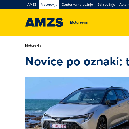
AMZS
Motorevija
Center varne vožnje
Šola vožnje
Avto-
Motorevija
Motorevija
Novice po oznaki: 