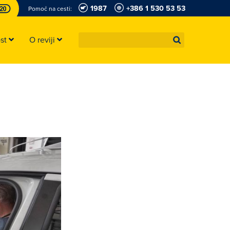
1987
+386 1 530 53 53
Pomoč na cesti:
ost
O reviji