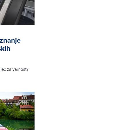
 znanje
skih
alec za varnost?