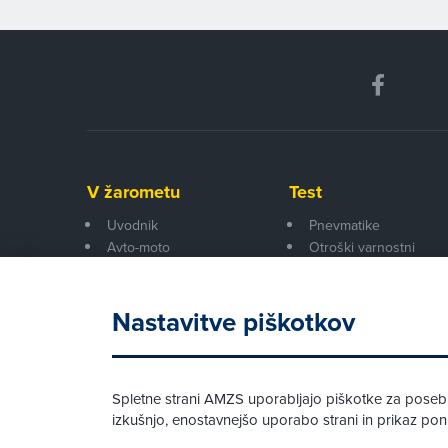
V žarometu
Test
Uvodnik
Pnevmatike
Avto-moto
Otroški varnostni
Pogovor
sedeži
Šport
Naprave
Nastavitve piškotkov
Preskusni trki
Drugi testi
Spletne strani AMZS uporabljajo piškotke za posebne
izkušnjo, enostavnejšo uporabo strani in prikaz p
© AMZS
Produkcija:
Creatim
|