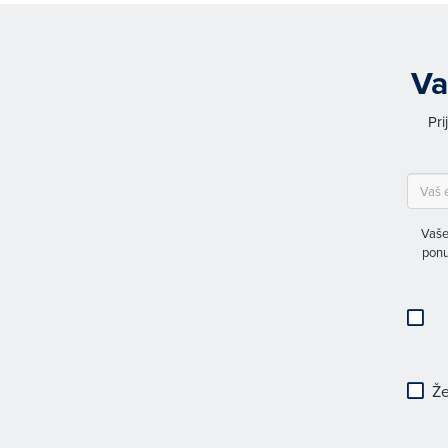
Va
Pri
Vaše
ponu
Že