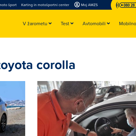
moto šport
Karting in motošportni center
Moj AMZS
V žarometu
Test
Avtomobili
Mobiln
toyota corolla