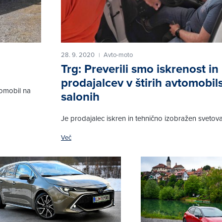
28. 9. 2020
Avto-moto
|
Trg: Preverili smo iskrenost in
prodajalcev v štirih avtomobil
tomobil na
salonih
Je prodajalec iskren in tehnično izobražen svetov
Več