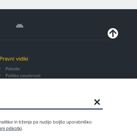
Pravni vidiki
Piškotki
Politika zasebnosti
Pravno obvestilo
Zapri
Podarjamo vam 10 €!
alitike in trženja pa nudijo boljšo uporabniško
Obstoječi in novi AMZS člani, ki boste v
ani piškotki
.
AMZS centru sklenili avtomobilsko
zavarovanje in opravili registracijo vozila,