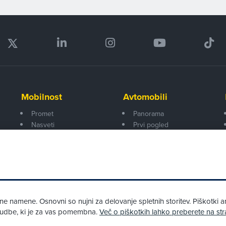
Mobilnost
Avtomobili
Promet
Panorama
Nasveti
Prvi pogled
Na poti
Za volanom
Test
Tehnika
 namene. Osnovni so nujni za delovanje spletnih storitev. Piškotki an
onudbe, ki je za vas pomembna.
Več o piškotkih lahko preberete na str
Pri spletni včlanitvi so podprta naslednja plačilna sredstva: