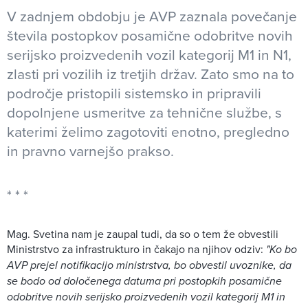
V zadnjem obdobju je AVP zaznala povečanje
števila postopkov posamične odobritve novih
serijsko proizvedenih vozil kategorij M1 in N1,
zlasti pri vozilih iz tretjih držav. Zato smo na to
področje pristopili sistemsko in pripravili
dopolnjene usmeritve za tehnične službe, s
katerimi želimo zagotoviti enotno, pregledno
in pravno varnejšo prakso.
Mag. Svetina nam je zaupal tudi, da so o tem že obvestili
Ministrstvo za infrastrukturo in čakajo na njihov odziv:
"Ko bo
AVP prejel notifikacijo ministrstva, bo obvestil uvoznike, da
se bodo od določenega datuma pri postopkih posamične
odobritve novih serijsko proizvedenih vozil kategorij M1 in