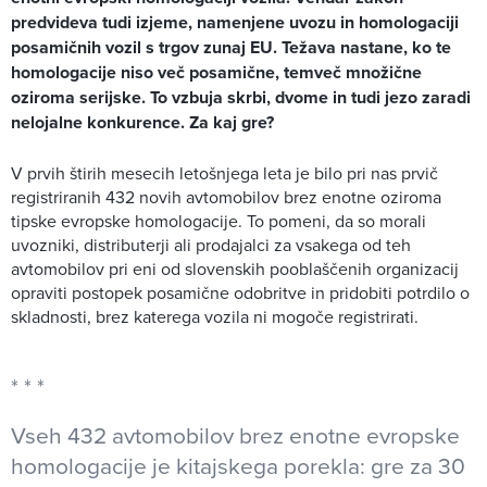
predvideva tudi izjeme, namenjene uvozu in homologaciji
posamičnih vozil s trgov zunaj EU. Težava nastane, ko te
homologacije niso več posamične, temveč množične
oziroma serijske. To vzbuja skrbi, dvome in tudi jezo zaradi
nelojalne konkurence. Za kaj gre?
V prvih štirih mesecih letošnjega leta je bilo pri nas prvič
registriranih 432 novih avtomobilov brez enotne oziroma
tipske evropske homologacije. To pomeni, da so morali
uvozniki, distributerji ali prodajalci za vsakega od teh
avtomobilov pri eni od slovenskih pooblaščenih organizacij
opraviti postopek posamične odobritve in pridobiti potrdilo o
skladnosti, brez katerega vozila ni mogoče registrirati.
Vseh 432 avtomobilov brez enotne evropske
homologacije je kitajskega porekla: gre za 30