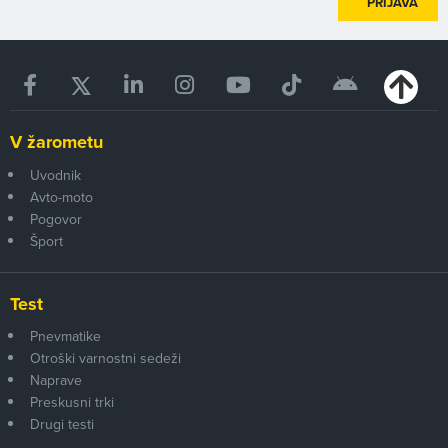
PRIJAVA
V žarometu
Uvodnik
Avto-moto
Pogovor
Šport
Test
Pnevmatike
Otroški varnostni sedeži
Naprave
Preskusni trki
Drugi testi