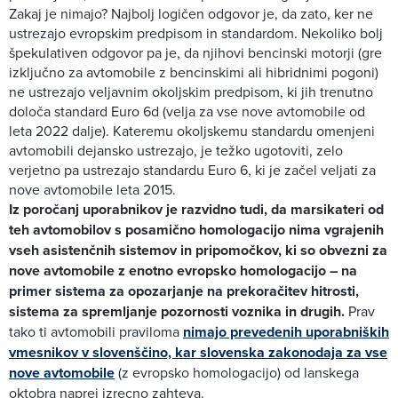
Zakaj je nimajo? Najbolj logičen odgovor je, da zato, ker ne
ustrezajo evropskim predpisom in standardom. Nekoliko bolj
špekulativen odgovor pa je, da njihovi bencinski motorji (gre
izključno za avtomobile z bencinskimi ali hibridnimi pogoni)
ne ustrezajo veljavnim okoljskim predpisom, ki jih trenutno
določa standard Euro 6d (velja za vse nove avtomobile od
leta 2022 dalje). Kateremu okoljskemu standardu omenjeni
avtomobili dejansko ustrezajo, je težko ugotoviti, zelo
verjetno pa ustrezajo standardu Euro 6, ki je začel veljati za
nove avtomobile leta 2015.
Iz poročanj uporabnikov je razvidno tudi, da marsikateri od
teh avtomobilov s posamično homologacijo nima vgrajenih
vseh asistenčnih sistemov in pripomočkov, ki so obvezni za
nove avtomobile z enotno evropsko homologacijo – na
primer sistema za opozarjanje na prekoračitev hitrosti,
sistema za spremljanje pozornosti voznika in drugih.
Prav
tako ti avtomobili praviloma
nimajo prevedenih uporabniških
vmesnikov v slovenščino, kar slovenska zakonodaja za vse
nove avtomobile
(z evropsko homologacijo) od lanskega
oktobra naprej izrecno zahteva.