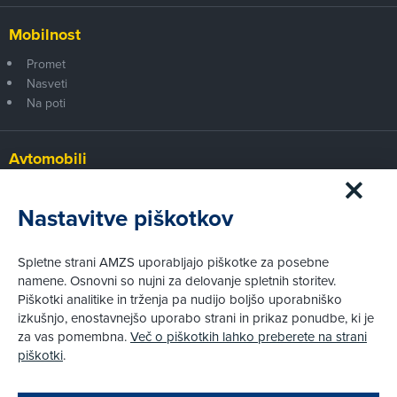
Mobilnost
Promet
Nasveti
Na poti
Avtomobili
Panorama
Prvi pogled
Nastavitve piškotkov
Za volanom
Test
Spletne strani AMZS uporabljajo piškotke za posebne
Tehnika
namene. Osnovni so nujni za delovanje spletnih storitev.
Piškotki analitike in trženja pa nudijo boljšo uporabniško
izkušnjo, enostavnejšo uporabo strani in prikaz ponudbe, ki je
Pravni vidiki
za vas pomembna.
Več o piškotkih lahko preberete na strani
Piškotki
piškotki
.
Politika zasebnosti
Pravno obvestilo
Zapri