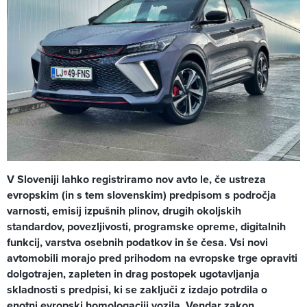
V Sloveniji lahko registriramo nov avto le, če ustreza
evropskim (in s tem slovenskim) predpisom s področja
varnosti, emisij izpušnih plinov, drugih okoljskih
standardov, povezljivosti, programske opreme, digitalnih
funkcij, varstva osebnih podatkov in še česa. Vsi novi
avtomobili morajo pred prihodom na evropske trge opraviti
dolgotrajen, zapleten in drag postopek ugotavljanja
skladnosti s predpisi, ki se zaključi z izdajo potrdila o
enotni evropski homologaciji vozila. Vendar zakon