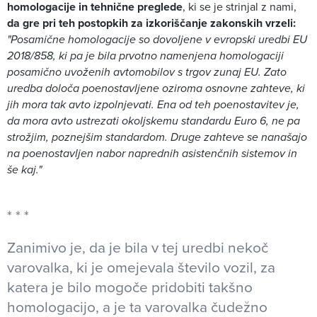
homologacije in tehnične preglede
, ki se je strinjal z nami,
da gre pri teh postopkih za izkoriščanje zakonskih vrzeli:
"Posamične homologacije so dovoljene v evropski uredbi EU
2018/858, ki pa je bila prvotno namenjena homologaciji
posamično uvoženih avtomobilov s trgov zunaj EU. Zato
uredba določa poenostavljene oziroma osnovne zahteve, ki
jih mora tak avto izpolnjevati. Ena od teh poenostavitev je,
da mora avto ustrezati okoljskemu standardu Euro 6, ne pa
strožjim, poznejšim standardom. Druge zahteve se nanašajo
na poenostavljen nabor naprednih asistenčnih sistemov in
še kaj."
Zanimivo je, da je bila v tej uredbi nekoč
varovalka, ki je omejevala število vozil, za
katera je bilo mogoče pridobiti takšno
homologacijo, a je ta varovalka čudežno