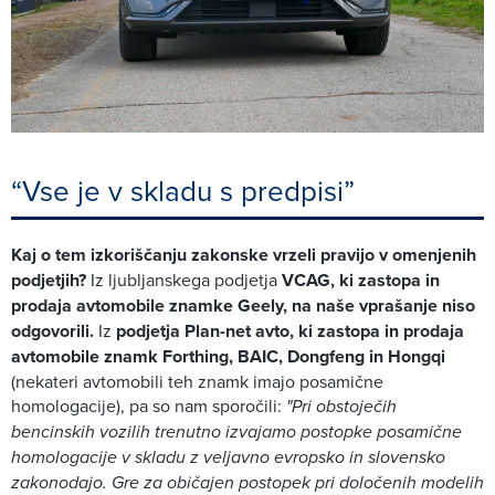
“Vse je v skladu s predpisi”
Kaj o tem izkoriščanju zakonske vrzeli pravijo v omenjenih
podjetjih?
Iz ljubljanskega podjetja
VCAG, ki zastopa in
prodaja avtomobile znamke Geely, na naše vprašanje niso
odgovorili.
Iz
podjetja Plan-net avto, ki zastopa in prodaja
avtomobile znamk Forthing, BAIC, Dongfeng in Hongqi
(nekateri avtomobili teh znamk imajo posamične
homologacije), pa so nam sporočili:
"Pri obstoječih
bencinskih vozilih trenutno izvajamo postopke posamične
homologacije v skladu z veljavno evropsko in slovensko
zakonodajo. Gre za običajen postopek pri določenih modelih