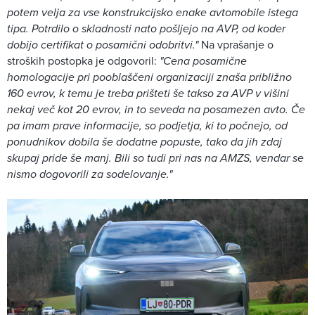
potem velja za vse konstrukcijsko enake avtomobile istega
tipa. Potrdilo o skladnosti nato pošljejo na AVP, od koder
dobijo certifikat o posamični odobritvi."
Na vprašanje o
stroških postopka je odgovoril:
"Cena posamične
homologacije pri pooblaščeni organizaciji znaša približno
160 evrov, k temu je treba prišteti še takso za AVP v višini
nekaj več kot 20 evrov, in to seveda na posamezen avto. Če
pa imam prave informacije, so podjetja, ki to počnejo, od
ponudnikov dobila še dodatne popuste, tako da jih zdaj
skupaj pride še manj. Bili so tudi pri nas na AMZS, vendar se
nismo dogovorili za sodelovanje."