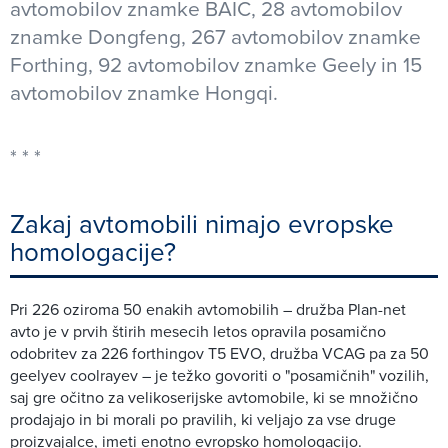
avtomobilov znamke BAIC, 28 avtomobilov
znamke Dongfeng, 267 avtomobilov znamke
Forthing, 92 avtomobilov znamke Geely in 15
avtomobilov znamke Hongqi.
Zakaj avtomobili nimajo evropske
homologacije?
Pri 226 oziroma 50 enakih avtomobilih – družba Plan-net
avto je v prvih štirih mesecih letos opravila posamično
odobritev za 226 forthingov T5 EVO, družba VCAG pa za 50
geelyev coolrayev – je težko govoriti o "posamičnih" vozilih,
saj gre očitno za velikoserijske avtomobile, ki se množično
prodajajo in bi morali po pravilih, ki veljajo za vse druge
proizvajalce, imeti enotno evropsko homologacijo.