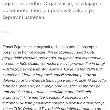
izginila iz uredbe. Organizacije, ki izdajajo te
dokumente, morajo upoštevati zakon, pa
čeprav ni ustrezen.
Franci Zajec nam je pojasnil tudi, kako poteka postopek
posamične homologacije:
"Pri ugotavljanju skladnosti
pregledniki vizualno preverjajo, ali glavni deli avtomobila –
na primer luči, stekla, varnostni pasovi, pnevmatike in drugi
– ustrezajo evropskim standardom, kar je na teh delih tudi
označeno. Meritev hrupnosti, emisij izpušnih plinov ali
delovanja asistenčnih sistemov pa v organizaciji, ki opravlja
tehnične preglede, ne morejo opraviti, zato se morajo pri
tem zanašati na potrdila in certifikate pooblaščenih
organizacij, ki te meritve izvajajo. Proizvajalci teh
avtomobilov zato praviloma najamejo nemške organizacije,
kot so TÜV, Dekra in GTU, od njih pridobijo potrdilo, to pa