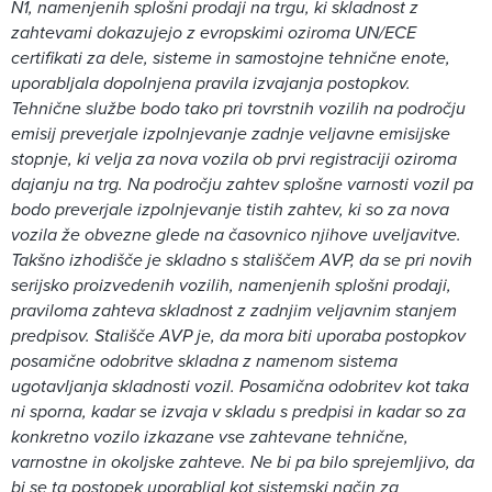
N1, namenjenih splošni prodaji na trgu, ki skladnost z
zahtevami dokazujejo z evropskimi oziroma UN/ECE
certifikati za dele, sisteme in samostojne tehnične enote,
uporabljala dopolnjena pravila izvajanja postopkov.
Tehnične službe bodo tako pri tovrstnih vozilih na področju
emisij preverjale izpolnjevanje zadnje veljavne emisijske
stopnje, ki velja za nova vozila ob prvi registraciji oziroma
dajanju na trg. Na področju zahtev splošne varnosti vozil pa
bodo preverjale izpolnjevanje tistih zahtev, ki so za nova
vozila že obvezne glede na časovnico njihove uveljavitve.
Takšno izhodišče je skladno s stališčem AVP, da se pri novih
serijsko proizvedenih vozilih, namenjenih splošni prodaji,
praviloma zahteva skladnost z zadnjim veljavnim stanjem
predpisov. Stališče AVP je, da mora biti uporaba postopkov
posamične odobritve skladna z namenom sistema
ugotavljanja skladnosti vozil. Posamična odobritev kot taka
ni sporna, kadar se izvaja v skladu s predpisi in kadar so za
konkretno vozilo izkazane vse zahtevane tehnične,
varnostne in okoljske zahteve. Ne bi pa bilo sprejemljivo, da
bi se ta postopek uporabljal kot sistemski način za