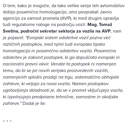
O tem, kako je mogoče, da tako velike serije teh avtomobilov
dobijo posamično homologacijo, smo povprašali Javno
agencijo za varnost prometa (AVP), ki med drugim opravlja
tudi regulatorne naloge na področju vozil.
Mag. Tomaž
Svetina, področni sekretar sektorja za vozila na AVP
, nam
je pojasnil:
"Evropski sistem odobritve vozil pozna več
različnih postopkov, med njimi tudi evropsko tipsko
homologacijo in posamično odobritev vozila. Posamična
odobritev je zakonit postopek, ki ga dopuščata evropski in
nacionalni pravni okvir. Vendar ta postopek ni namenjen
temu, da bi se pri novih serijsko proizvedenih vozilih,
namenjenih splošni prodaji na trgu, sistematično obhajale
zahteve, ki veljajo za nova vozila. Namen postopkov
ugotavljanja skladnosti je, da se v promet vključujejo vozila,
ki izpolnjujejo predpisane tehnične, varnostne in okoljske
zahteve."
Dodal je še: