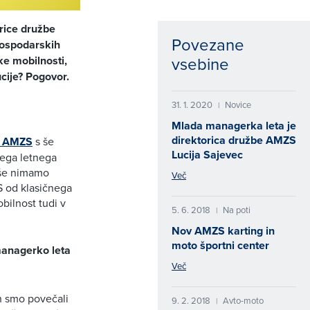
orice družbe
Povezane
gospodarskih
vsebine
ike mobilnosti,
cije? Pogovor.
31. 1. 2020
Novice
|
Mlada managerka leta je
direktorica družbe AMZS
ov AMZS
s še
Lucija Sajevec
ašega letnega
r še nimamo
Več
S od klasičnega
bilnost tudi v
5. 6. 2018
Na poti
|
Nov AMZS karting in
moto športni center
managerko leta
Več
ih smo povečali
9. 2. 2018
Avto-moto
|