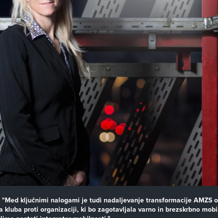
: "Med ključnimi nalogami je tudi nadaljevanje transformacije AMZS 
 kluba proti organizaciji, ki bo zagotavljala varno in brezskrbno mobi