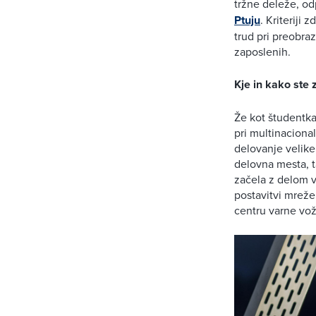
tržne deleže, od
Ptuju
. Kriteriji
trud pri preobraz
zaposlenih.
Kje in kako ste 
Že kot študentka
pri multinacional
delovanje velik
delovna mesta, t
začela z delom v
postavitvi mreže
centru varne vo