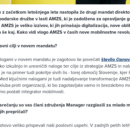
e z začetkom letošnjega leta nastopila že drugi mandat direkt
podarske družbe v lasti AMZS, ki je zadolžena za opravljanje 
AMZS je veliko izzivov, ki jih prinašajo digitalizacija, nove obl
n še kaj. Kako vidi vlogo AMZS v časih nove mobilnostne revolu
lavni cilji v novem mandatu?
logami v novem mandatu je zagotovo še povečati
število član
o izkušnjo in uresničiti naloge ter cilje iz strategije AMZS in n
je na primer tudi pokritje sivih lis - torej območij Slovenije, kje
Med ključnimi nalogami je tudi nadaljevanje transformacije AMZ
luba proti organizaciji, ki bo zagotavljala varno in brezskrbno mo
mo postati integrator mobilnosti.
rečanju so vas člani združenja Manager razglasili za mlado 
ih prepričali?
otovo veliko prispevali naši poslovni uspehi. V zadnjih petih let