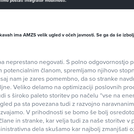
limo postati integrator mobilnosti."
kavah ima AMZS velik ugled v očeh javnosti. Se ga da še izbolj
ba neprestano negovati. S polno odgovornostjo 
n potencialnim članom, spremljamo njihovo stop
 saj nam je zares pomembno, da so stranke navd
ljne. Veliko delamo na optimizaciji poslovnih pr
udi s široko paleto storitev po načelu “vse na en
gled pa sta povezana tudi z razvojno naravnanimi 
izvajamo. V prihodnosti se bomo še bolj osredotoč
ane in stranke, kar velja tudi za naše storitve v 
nistrativna dela skušamo kar najbolj zmanjšati 