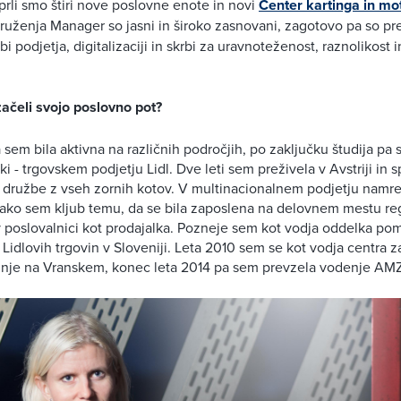
prli smo štiri nove poslovne enote in novi
Center kartinga in mot
 združenja Manager so jasni in široko zasnovani, zagotovo pa so pr
bi podjetja, digitalizaciji in skrbi za uravnoteženost, raznolikost 
začeli svojo poslovno pot?
 sem bila aktivna na različnih področjih, po zaključku študija pa 
ki - trgovskem podjetju Lidl. Dve leti sem preživela v Avstriji in 
e družbe z vseh zornih kotov. V multinacionalnem podjetju namr
ako sem kljub temu, da se bila zaposlena na delovnem mestu regi
 poslovalnici kot prodajalka. Pozneje sem kot vodja oddelka pom
 Lidlovih trgovin v Sloveniji. Leta 2010 sem se kot vodja centra 
žnje na Vranskem, konec leta 2014 pa sem prevzela vodenje AMZ