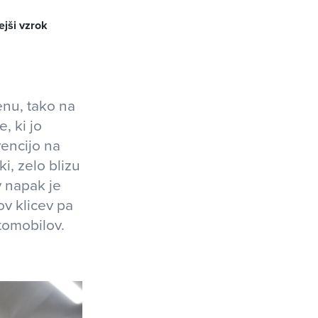
ejši vzrok
enu, tako na
, ki jo
vencijo na
i, zelo blizu
v napak je
ov klicev pa
vtomobilov.