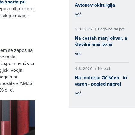
o športa pri
Avtonevrokirurgija
epoznali tudi moj
Več
in vključevanje
5. 10. 2017
Pogovor, Na poti
|
Na cestah manj okvar, a
številni novi izzivi
sem se zaposlila
Več
spoznala
eč spoznavaš vsa
4. 8. 2026
Na poti
|
jski vodja,
agala pri
Na motorju: Očiščen - in
zaposlila v AMZS
varen - pogled naprej
S d. d.
Več