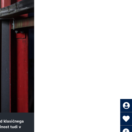
od klasičnega
lnost tudi v