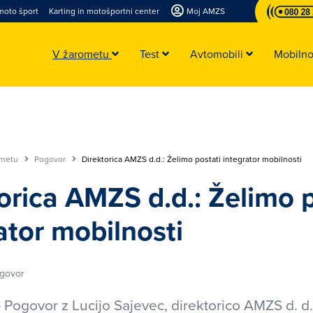
moto šport
Karting in motošportni center
Moj AMZS
V žarometu
Test
Avtomobili
Mobiln
ometu
Pogovor
Direktorica AMZS d.d.: Želimo postati integrator mobilnosti
orica AMZS d.d.: Želimo p
ator mobilnosti
govor
 Pogovor z Lucijo Sajevec, direktorico AMZS d. d.