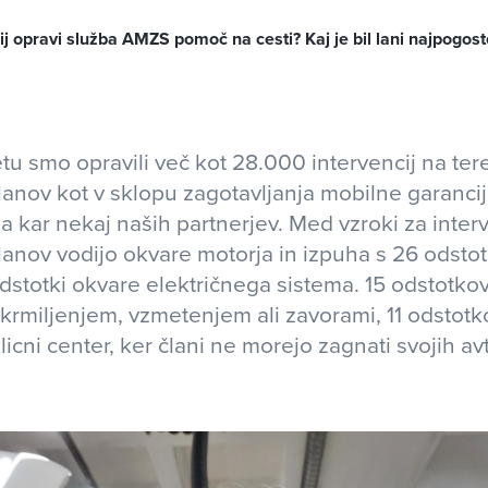
ij opravi služba AMZS pomoč na cesti? Kaj je bil lani najpogost
tu smo opravili več kot 28.000 intervencij na ter
lanov kot v sklopu zagotavljanja mobilne garancije
a kar nekaj naših partnerjev. Med vzroki za inter
lanov vodijo okvare motorja in izpuha s 26 odstotk
odstotki okvare električnega sistema. 15 odstotko
krmiljenjem, vzmetenjem ali zavorami, 11 odstotk
licni center, ker člani ne morejo zagnati svojih a