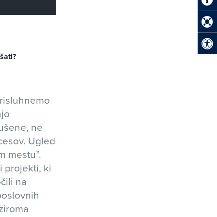
šati?
prisluhnemo
njo
ušene, ne
ocesov. Ugled
em mestu”.
projekti, ki
ili na
poslovnih
oziroma