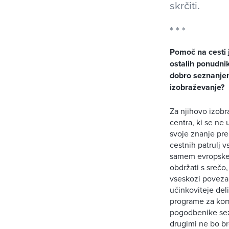
skrčiti.
Pomoč na cesti 
ostalih ponudni
dobro seznanjeni
izobraževanje?
Za njihovo izob
centra, ki se ne
svoje znanje pre
cestnih patrulj 
samem evropskem 
obdržati s sreč
vseskozi povezan
učinkoviteje deli
programe za komu
pogodbenike sezn
drugimi ne bo br