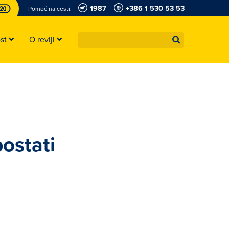
1987
+386 1 530 53 53
Pomoč na cesti:
ost
O reviji
ostati