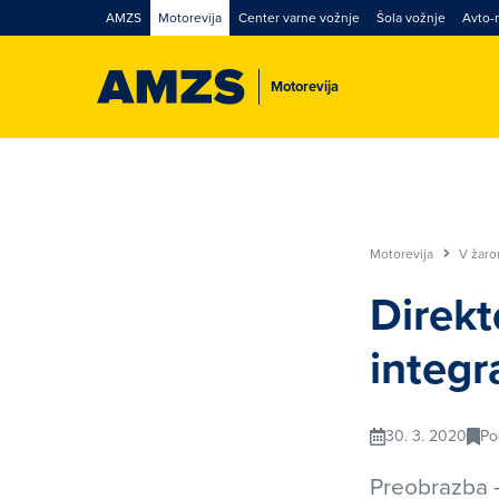
AMZS
Motorevija
Center varne vožnje
Šola vožnje
Avto-
Motorevija
Motorevija
V žar
Direkt
integr
30. 3. 2020
Po
Preobrazba -