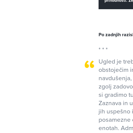
prihodnosti. Že
Po zadnjih razis
Ugled je tre
obstoječim i
navdušenja,
zgolj zadovo
si gradimo t
Zaznava in u
jih uspešno 
posamezne čl
enotah. Admi