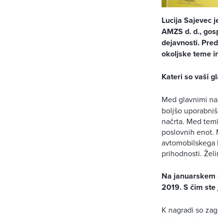
Lucija Sajevec j
AMZS d. d., gos
dejavnosti. Pred 
okoljske teme i
Kateri so vaši g
Med glavnimi na
boljšo uporabnišk
načrta. Med temi 
poslovnih enot. 
avtomobilskega k
prihodnosti. Želi
Na januarskem s
2019. S čim ste j
K nagradi so zag