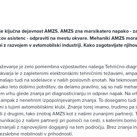
je ključna dejavnost AMZS. AMZS zna marsikatero napako - za
kov asistenc - odpraviti na mestu okvare. Mehaniki AMZS moraj
 z razvojem v avtomobilski industriji. Kako zagotavljate njiho
raževanje je zelo pomembna vzpostavitev našega Tehnično-diag
 ukvarja le z zapletenimi elektronskimi tehničnimi težavami, amp
našajo tudi na sodelavce v naših poslovnih enotah. Na tekmovan
vsako leto dobimo potrditev, da delamo pravilno, saj so naši meh
vrhu glede znanja pri diagnosticiranju in odpravi napak. Na v
o, ampak z nenehnim izpopolnjevanjem znanja. To dosegamo tudi 
i s tujimi avtomobilskimi klubi. Znanje torej imamo, trudimo pa s
li z drugimi, tako znotraj AMZS kot z našimi zunanjimi partnerji.
nikacijo z našimi partnerji pri pomoči na cesti, s katerimi bomo
anjali z najnovejšimi dogajanji na tem področju. Brez znanja i
ezskrbne mobilnosti v prihodnosti.