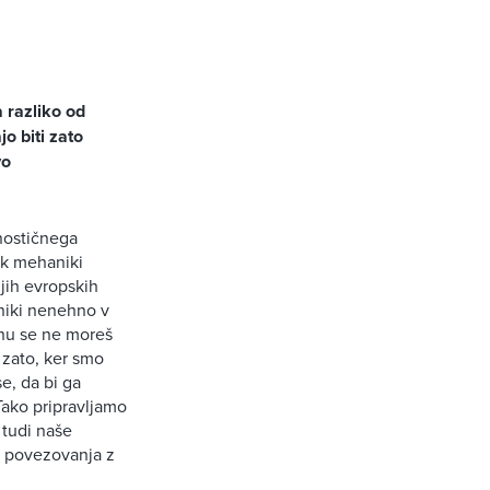
 razliko od
o biti zato
vo
nostičnega
ak mehaniki
jih evropskih
aniki nenehno v
rhu se ne moreš
zato, ker smo
e, da bi ga
 Tako pripravljamo
 tudi naše
n povezovanja z