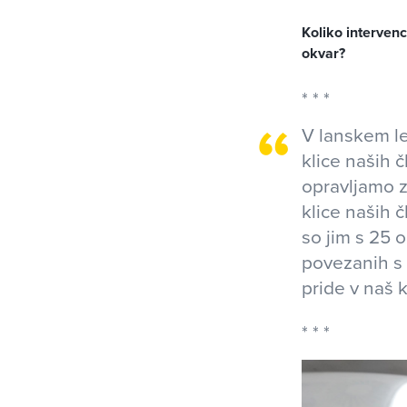
Koliko intervenc
okvar?
V lanskem le
klice naših č
opravljamo z
klice naših č
so jim s 25 
povezanih s 
pride v naš k