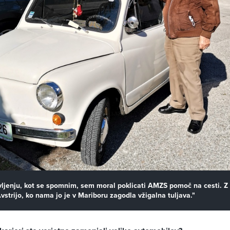
ivljenju, kot se spomnim, sem moral poklicati AMZS pomoč na cesti. Z
Avstrijo, ko nama jo je v Mariboru zagodla vžigalna tuljava."