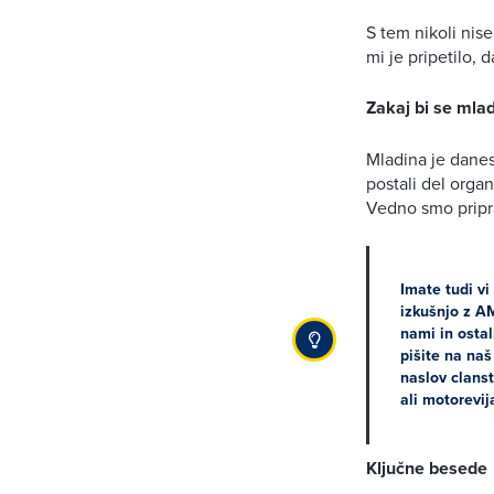
S tem nikoli nis
mi je pripetilo, 
Zakaj bi se mla
Mladina je danes
postali del organ
Vedno smo pripra
Imate tudi vi
izkušnjo z A
nami in osta
pišite na naš
naslov
clans
ali
motorevij
Ključne besede