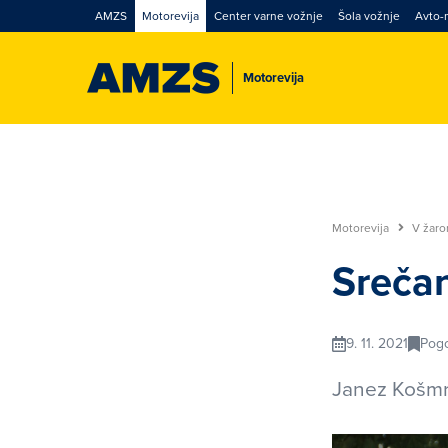
AMZS
Motorevija
Center varne vožnje
Šola vožnje
Avto-
Motorevija
Motorevija
V žar
Srečan
9. 11. 2021
Pog
Janez Košmr