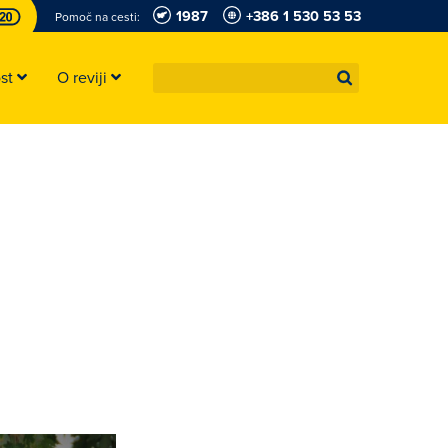
1987
+386 1 530 53 53
Pomoč na cesti:
ost
O reviji