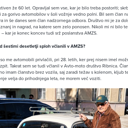
iven že 60 let. Opravljal sem vse, kar je bilo treba postoriti; skr
rji za gorivo avtomobilov v šoli vožnje vedno polni. Bil sem član 
a in še danes sem član nadzornega odbora. Društvo mi je za dol
iznanj in nagrad, na katere sem zelo ponosen. Nikoli mi ni bilo te
 – kar je konec koncev tudi srž poslanstva AMZS.
d šestimi desetletji sploh včlanili v AMZS?
o me avtomobili privlačili, pri 28. letih, ker prej nisem imel mož
 izpit. Takrat sem se tudi včlanil v Avto-moto društvo Ribnica. Čl
tno imam članstvo brez vozila, saj zaradi težav s kolenom, kljub 
nje velja do prihodnjega leta, ne morem več voziti.