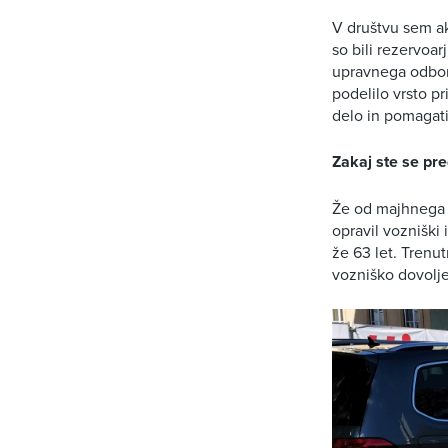
V društvu sem akt
so bili rezervoa
upravnega odbor
podelilo vrsto pr
delo in pomagati
Zakaj ste se pre
Že od majhnega s
opravil vozniški
že 63 let. Trenu
vozniško dovolje