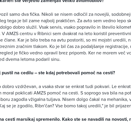
 karieri ste verjetno zamenjali veliko avtomobilov?
ozil samo dva fička. Nikoli se nisem odločil za novejši, sodobnej
poleg tega je bil zame najbolj praktičen. Za avto sem vedno lepo s
o dolgo dobro služil. Vsak servis, vsako popravilo in število kilo
 V AMZS centru v Ribnici sem dvakrat na leto koristil preventivni
 člane. Kar je bilo treba na avtu postoriti, so mi mojstri uredili, n
eznim zračnim tlakom. Ko je bil čas za podaljšanje registracije, n
pregled je fičko vedno opravil brez pripomb. Ker ne morem več vo
pred dvema letoma podaril sinu.
j pustil na cedilu – ste kdaj potrebovali pomoč na cesti?
 dobro vzdrževan, a vsaka stvar se enkrat tudi pokvari. Le enkrat 
moral poklicati AMZS pomoč na cesti. S soprogo sva bila na poti
iboru zagodla vžigalna tuljava. Nisem dolgo čakal na mehanika, v
"Kaj se je zgodilo, Ribn'čan? Vse bomo takoj uredili," je bil prijaze
 na cesti marsikaj spremenilo. Kako ste se navadili na novosti,