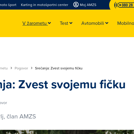
moto šport
Karting in motošportni center
Moj AMZS
V žarometu
Test
Avtomobili
Mobiln
ometu
Pogovor
Srečanja: Zvest svojemu fičku
ja: Zvest svojemu fičku
ovor
lj, član AMZS