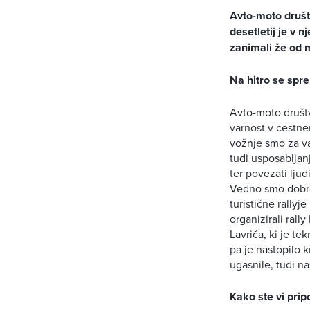
Avto-moto društ
desetletij je v 
zanimali že od 
Na hitro se spr
Avto-moto društvo
varnost v cestne
vožnje smo za va
tudi usposabljanj
ter povezati ljud
Vedno smo dobro 
turistične rallyj
organizirali rall
Lavriča, ki je te
pa je nastopilo 
ugasnile, tudi na
Kako ste vi prip