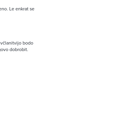
eno. Le enkrat se
 včlanitvijo bodo
egovo dobrobit.