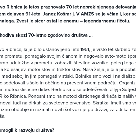
vo Ribnica je letos praznovalo 70 let neprekinjenega delovanja
njem dejaven 91-letni Janez Košmrlj. V AMZS se je včlanil, ker s
malega. Zvest je sicer ostal le enemu – legendarnemu fičotu.
ehodiva skozi 70-letno zgodovino društva …
 Ribnica, ki je bilo ustanovljeno leta 1951, je vrsto let skrbelo z
m prometu, pomagalo svojim članom in negovalo avto-moto šport.
rno udeležbo v prometu izobrazili številne voznike, poleg tega 
a kolesarjev, motoristov in traktoristov. Naša želja je bila pridobi
i med seboj in jim pomagati v stiski. Bolnike smo vozili na dializo
sodelovali s šolo in občino na preventivnem področju. Organizir
e in motociklistične dirke. Redno smo se udeleževali rallyja Sutjesk
y Riko Ribnica. Ponosni smo na motociklističnega dirkača iz naših
kmoval tudi na dirkah za svetovno prvenstvo. Skratka, imeli smo v
krizno obdobje in razmah novih šol vožnje po državi, zaradi kateri
ša.
omogli k razvoju društva?