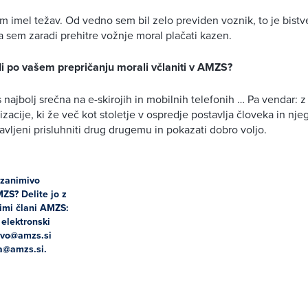
em imel težav. Od vedno sem bil zelo previden voznik, to je bistv
da sem zaradi prehitre vožnje moral plačati kazen.
di po vašem prepričanju morali včlaniti v AMZS?
 najbolj srečna na e-skirojih in mobilnih telefonih … Pa vendar: z
izacije, ki že več kot stoletje v ospredje postavlja človeka in nj
vljeni prisluhniti drug drugemu in pokazati dobro voljo.
 zanimivo
MZS?
Delite jo z
limi člani AMZS:
 elektronski
tvo@amzs.s
i
a@amzs.si.