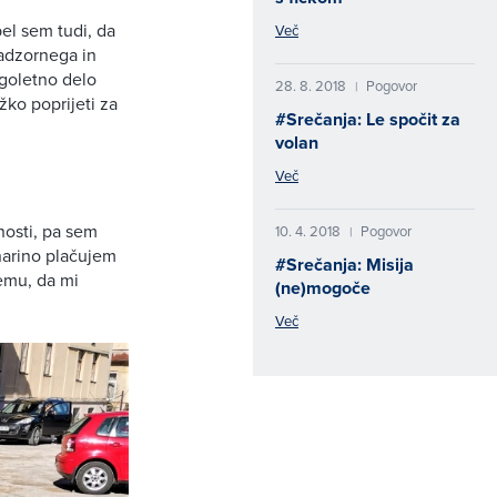
bel sem tudi, da
Več
nadzornega in
goletno delo
28. 8. 2018
Pogovor
|
žko poprijeti za
#Srečanja: Le spočit za
volan
Več
nosti, pa sem
10. 4. 2018
Pogovor
|
anarino plačujem
#Srečanja: Misija
temu, da mi
(ne)mogoče
Več