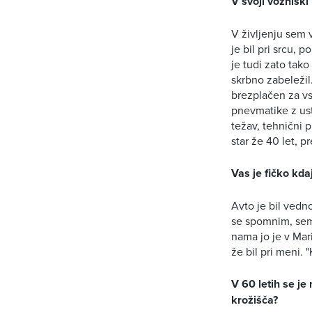
V svoji vozniški
V življenju sem v
je bil pri srcu, 
je tudi zato tak
skrbno zabeležil.
brezplačen za vse
pnevmatike z ustr
težav, tehnični 
star že 40 let, 
Vas je fičko kda
Avto je bil vedno
se spomnim, sem 
nama jo je v Mar
že bil pri meni. 
V 60 letih se je
krožišča?