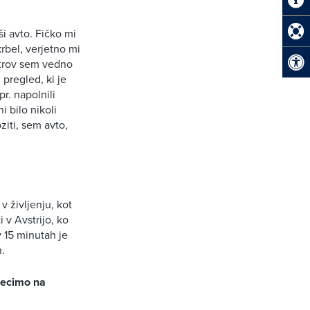
ši avto. Fičko mi
krbel, verjetno mi
metrov sem vedno
 pregled, ki je
pr. napolnili
i bilo nikoli
ziti, sem avto,
v življenju, kot
 v Avstrijo, ko
 15 minutah je
n.
 recimo na