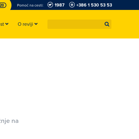
1987
+386 1 530 53 53
Pomoč na cesti:
ost
O reviji
žnje na