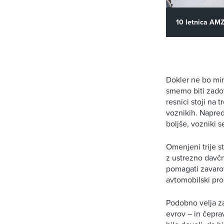
10 letnica AM
Dokler ne bo min
smemo biti zadov
resnici stoji na 
voznikih. Napred
boljše, vozniki 
Omenjeni trije st
z ustrezno davčn
pomagati zavarov
avtomobilski pro
Podobno velja za 
evrov – in čeprav