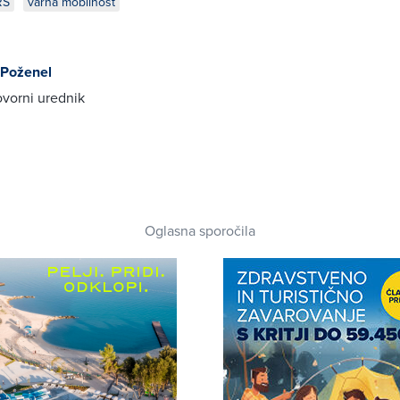
RS
varna mobilnost
 Poženel
vorni urednik
Oglasna sporočila