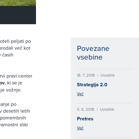
oteli peljati po
Povezane
prodali več kot
v časih
vsebine
18. 7. 2018
Uvodnik
vi pravi center
|
ov
, ki se je
Strategija 2.0
nje vožnje.
Več
kanje po
5. 6. 2018
Uvodnik
|
 desetih letih
ih pomembnih
Pretres
arnostni sliki
Več