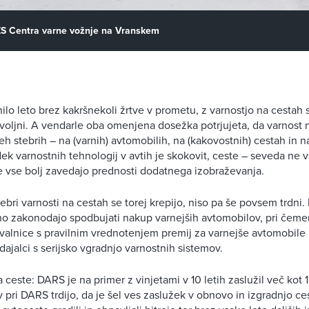
ZS Centra varne vožnje na Vranskem
ilo leto brez kakršnekoli žrtve v prometu, z varnostjo na cestah
oljni. A vendarle oba omenjena dosežka potrjujeta, da varnost n
treh stebrih – na (varnih) avtomobilih, na (kakovostnih) cestah in n
ek varnostnih tehnologij v avtih je skokovit, ceste – seveda ne v
se vse bolj zavedajo prednosti dodatnega izobraževanja.
ebri varnosti na cestah se torej krepijo, niso pa še povsem trdni.
o zakonodajo spodbujati nakup varnejših avtomobilov, pri čemer 
alnice s pravilnim vrednotenjem premij za varnejše avtomobile
dajalci s serijsko vgradnjo varnostnih sistemov.
ceste: DARS je na primer z vinjetami v 10 letih zaslužil več kot 1
 pri DARS trdijo, da je šel ves zaslužek v obnovo in izgradnjo ces