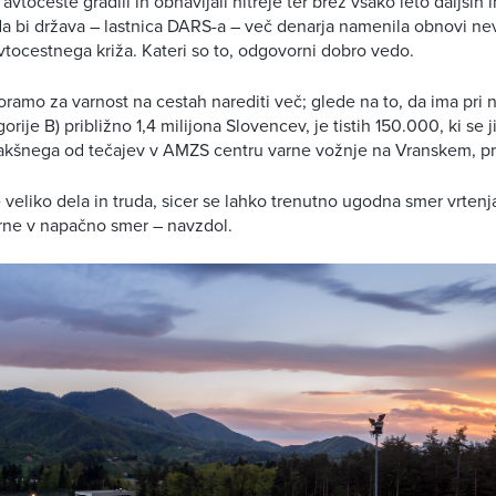
i avtoceste gradili in obnavljali hitreje ter brez vsako leto daljših
 da bi država – lastnica DARS-a – več denarja namenila obnovi ne
tocestnega križa. Kateri so to, odgovorni dobro vedo.
oramo za varnost na cestah narediti več; glede na to, da ima pri 
orije B) približno 1,4 milijona Slovencev, je tistih 150.000, ki se j
 kakšnega od tečajev v AMZS centru varne vožnje na Vranskem, p
e veliko dela in truda, sicer se lahko trenutno ugodna smer vrtenj
brne v napačno smer – navzdol.