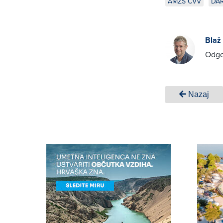
AMZS CVV
DA
Blaž
Odgo
Nazaj