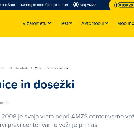
moto šport
Karting in motošportni center
Moj AMZS
V žarometu
Test
Avtomobili
Mobiln
ometu
Uvodnik
Obletnice in dosežki
ice in dosežki
dnik
 2008 je svoja vrata odprl AMZS center varne vo
vi pravi center varne vožnje pri nas