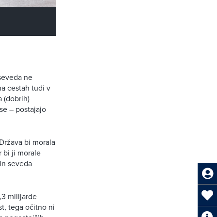
 seveda ne
a cestah tudi v
a (dobrih)
se – postajajo
 Država bi morala
bi ji morale
 in seveda
,3 milijarde
t, tega očitno ni