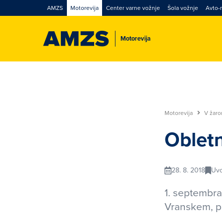
AMZS
Motorevija
Center varne vožnje
Šola vožnje
Avto-
Motorevija
Motorevija
V žar
Obletn
28. 8. 2018
Uvo
1. septembra
Vranskem, pr