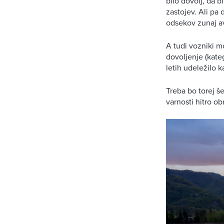
bilo dovolj, da b
zastojev. Ali pa
odsekov zunaj av
A tudi vozniki m
dovoljenje (kateg
letih udeležilo
Treba bo torej š
varnosti hitro o