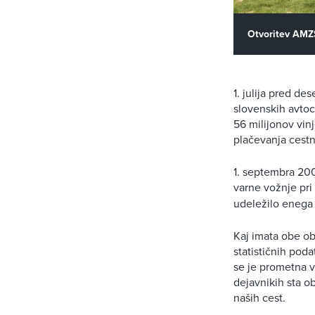
Otvoritev AMZ
1. julija pred de
slovenskih avtoc
56 milijonov vinj
plačevanja cestn
1. septembra 200
varne vožnje pri
udeležilo enega 
Kaj imata obe ob
statističnih pod
se je prometna v
dejavnikih sta ob
naših cest.