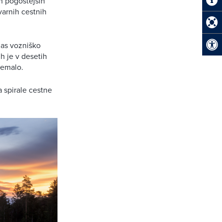
 in pogostejših
varnih cestnih
nas vozniško
ih je v desetih
remalo.
a spirale cestne