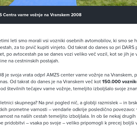
S Centra varne vožnje na Vranskem 2008
setimi leti smo morali vsi vozniki osebnih avtomobilov, ki smo se h
estah, za to prvič kupiti vinjeto. Od takrat do danes so pri DARS 
et, po avtocestah pa se danes vozi veliko več vozil, kot se jih je 
ine na cestninskih postajah.
8 je svoja vrata odprl AMZS center varne vožnje na Vranskem, pr
 nas. Od takrat do danes je na Vranskem več kot
150.000 voznik
od številnih tečajev varne vožnje, temeljito izboljšalo svoje zna
letnici skupnega? Na prvi pogled nič, a globlji razmislek – in brs
atkih prometne varnosti – vendarle odkrije posledično povezavo: v
arnost na naših cestah temeljito izboljšala. In ob še nekaj drug
e pridobitvi – vsaka po svoje – veliko pripomogli k precej boljši v