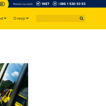
1987
+386 1 530 53 53
Pomoč na cesti:
ost
O reviji