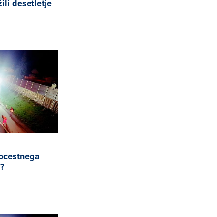
li desetletje
tocestnega
a?