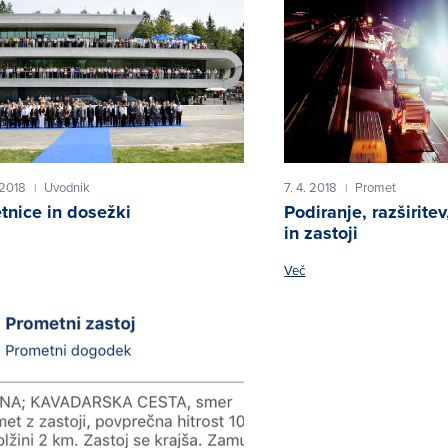
 2018
Uvodnik
7. 4. 2018
Promet
|
|
tnice in dosežki
Podiranje, razširite
in zastoji
Več