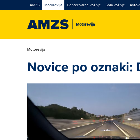
AMZS
Motorevija
Center varne vožnje
Šola vožnje
Avto-
Motorevija
Motorevija
Novice po oznaki: