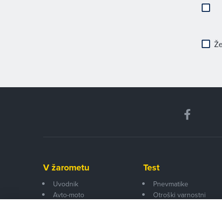
Že
V žarometu
Test
Uvodnik
Pnevmatike
Avto-moto
Otroški varnostni
Pogovor
sedeži
Šport
Naprave