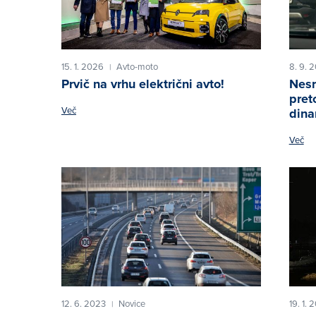
15. 1. 2026
Avto-moto
8. 9. 
|
Prvič na vrhu električni avto!
Nesr
pret
Več
dina
Več
12. 6. 2023
Novice
19. 1. 
|