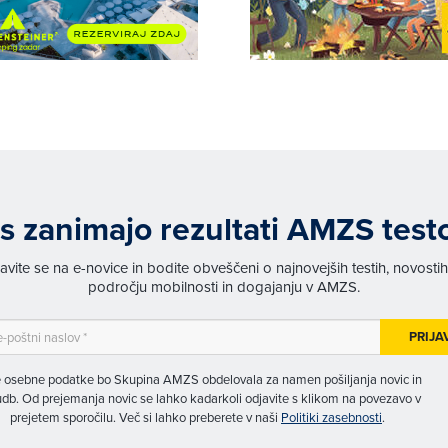
s zanimajo rezultati AMZS test
javite se na e-novice in bodite obveščeni o najnovejših testih, novosti
področju mobilnosti in dogajanju v AMZS.
PRIJA
 osebne podatke bo Skupina AMZS obdelovala za namen pošiljanja novic in
db. Od prejemanja novic se lahko kadarkoli odjavite s klikom na povezavo v
prejetem sporočilu. Več si lahko preberete v naši
Politiki zasebnosti
.