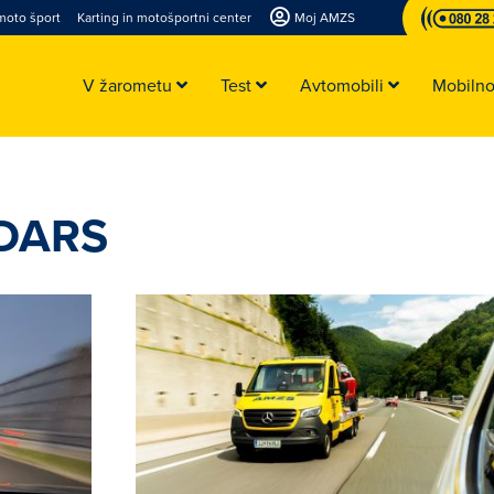
moto šport
Karting in motošportni center
Moj AMZS
V žarometu
Test
Avtomobili
Mobiln
 DARS