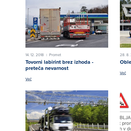
14. 12. 2018
Promet
28. 8.
|
Tovorni labirint brez izhoda -
Oble
preteča nevarnost
Več
Več