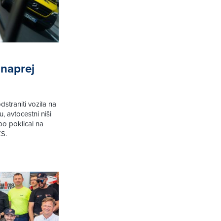
 naprej
straniti vozila na
 avtocestni niši
bo poklical na
ZS.