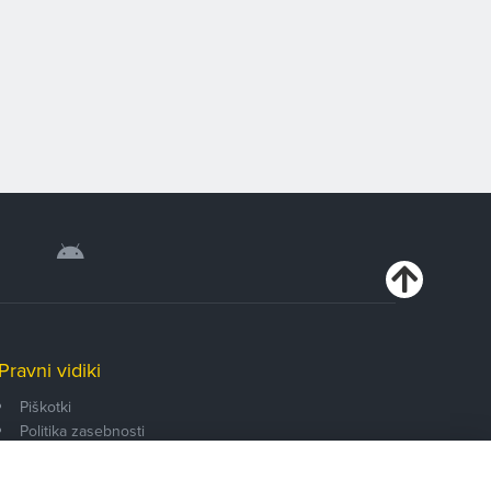
Pravni vidiki
Piškotki
Politika zasebnosti
Pravno obvestilo