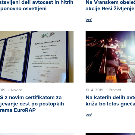
tavljeni deli avtocest in hitrih
Na Vranskem obeleži
 ponovno osvetljeni
akcije Reši življenje
Več
2019
Novice
19. 4. 2019
Promet
|
|
 z novim certifikatom za
Na katerih delih av
jevanje cest po postopkih
križa bo letos gneč
grama EuroRAP
Več