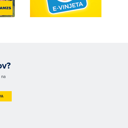
ov?
h na
VA