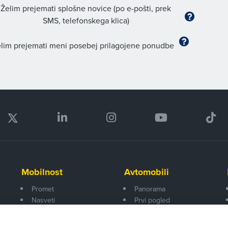
Želim prejemati splošne novice (po e-pošti, prek
SMS, telefonskega klica)
lim prejemati meni posebej prilagojene ponudbe
Mobilnost
Avtomobili
Promet
Panorama
Nasveti
Prvi pogled
Na poti
Za volanom
Test