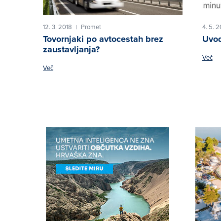
12. 3. 2018
Promet
4. 5. 
|
Tovornjaki po avtocestah brez
Uvod
zaustavljanja?
Več
Več