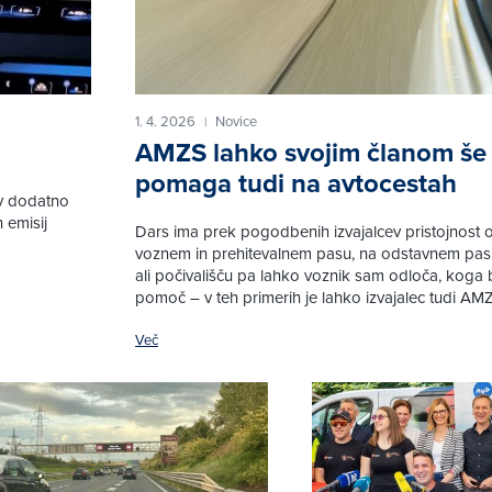
1. 4. 2026
Novice
|
AMZS lahko svojim članom še
pomaga tudi na avtocestah
rov dodatno
 emisij
Dars ima prek pogodbenih izvajalcev pristojnost od
voznem in prehitevalnem pasu, na odstavnem pasu,
ali počivališču pa lahko voznik sam odloča, koga 
pomoč – v teh primerih je lahko izvajalec tudi AM
Več