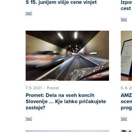
S 15. junijem višje cene vinjet
Izpos
cest
Več
Več
7. 5. 2021
Promet
6. 8. 
|
Promet: Dela na vseh koncih
AMZS
Slovenije ... Kje lahko pričakujete
ocen
zastoje?
pro
Več
Več