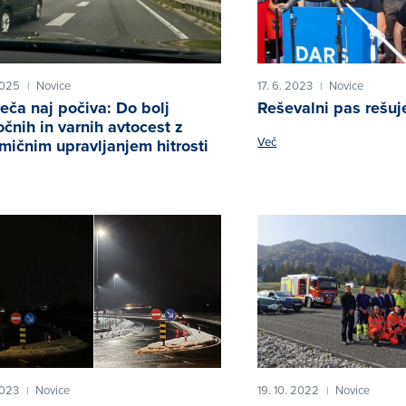
2025
Novice
17. 6. 2023
Novice
|
|
eča naj počiva: Do bolj
Reševalni pas rešuje
očnih in varnih avtocest z
Več
mičnim upravljanjem hitrosti
2023
Novice
19. 10. 2022
Novice
|
|