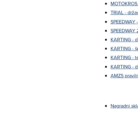
MOTOKROS -
TRIAL - drž
SPEEDWAY - 
SPEEDWAY 2
KARTING - d
KARTING - šp
KARTING - te
KARTING - do
AMZS praviln
Nagradni skl