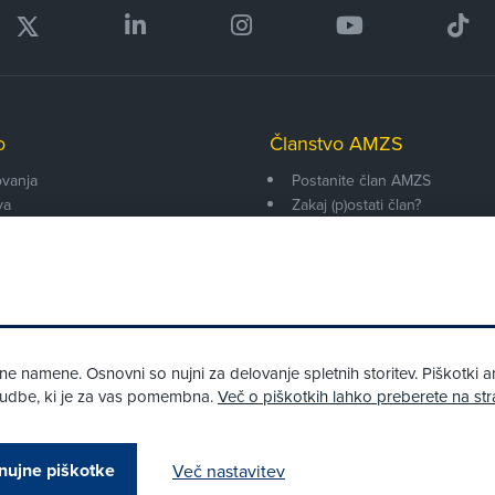
o
Članstvo AMZS
vanja
Postanite član AMZS
va
Zakaj (p)ostati član?
onarji
Primerjava članstev
enti
Kako vam pomagamo
 namene. Osnovni so nujni za delovanje spletnih storitev. Piškotki an
onudbe, ki je za vas pomembna.
Več o piškotkih lahko preberete na str
Pri spletni včlanitvi so podprta naslednja plačilna sredstva:
nujne piškotke
Več nastavitev