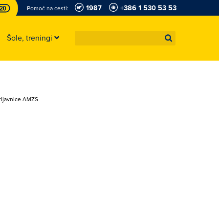
1987
+386 1 530 53 53
Pomoč na cesti:
Šole, treningi
 prijavnice AMZS