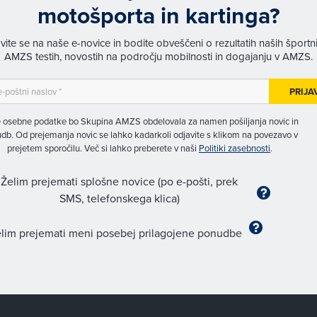
motošporta in kartinga?
avite se na naše e-novice in bodite obveščeni o rezultatih naših športn
AMZS testih, novostih na področju mobilnosti in dogajanju v AMZS.
PRIJA
 osebne podatke bo Skupina AMZS obdelovala za namen pošiljanja novic in
db. Od prejemanja novic se lahko kadarkoli odjavite s klikom na povezavo v
prejetem sporočilu. Več si lahko preberete v naši
Politiki zasebnosti
.
Želim prejemati splošne novice (po e-pošti, prek
SMS, telefonskega klica)
lim prejemati meni posebej prilagojene ponudbe