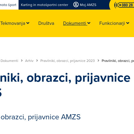
moto šport
Karting in motošportni center
Moj AMZS
Tekmovanja
Društva
Dokumenti
Funkcionarji
Dokumenti
Arhiv
Pravilniki, obrazci, prijavnice 2023
Pravilniki, obrazci,
niki, obrazci, prijavnice
S
, obrazci, prijavnice AMZS