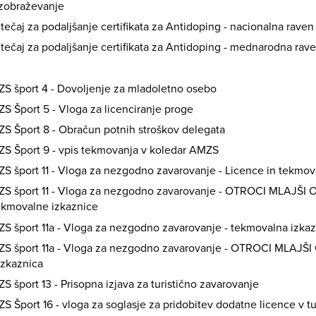
izobraževanje
tečaj za podaljšanje certifikata za Antidoping - nacionalna raven
tečaj za podaljšanje certifikata za Antidoping - mednarodna rav
S šport 4 - Dovoljenje za mladoletno osebo
 Šport 5 - Vloga za licenciranje proge
S Šport 8 - Obračun potnih stroškov delegata
S Šport 9 - vpis tekmovanja v koledar AMZS
 šport 11 - Vloga za nezgodno zavarovanje - Licence in tekmov
S šport 11 - Vloga za nezgodno zavarovanje - OTROCI MLAJŠI OD
ekmovalne izkaznice
 šport 11a - Vloga za nezgodno zavarovanje - tekmovalna izkaz
S šport 11a - Vloga za nezgodno zavarovanje - OTROCI MLAJŠI O
izkaznica
 šport 13 - Prisopna izjava za turistično zavarovanje
 Šport 16 - vloga za soglasje za pridobitev dodatne licence v tu