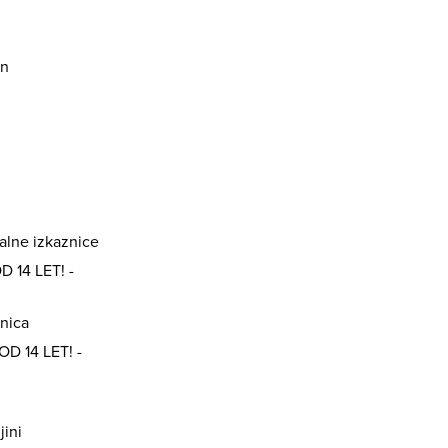
en
alne izkaznice
 14 LET! -
nica
D 14 LET! -
jini