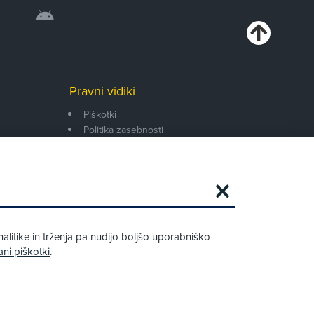
Pravni vidiki
Piškotki
Politika zasebnosti
Pravno obvestilo
Zapri
Podarjamo vam 10 €!
alitike in trženja pa nudijo boljšo uporabniško
Obstoječi in novi AMZS člani, ki boste v
ani piškotki
.
AMZS centru sklenili avtomobilsko
zavarovanje in opravili registracijo vozila,
boste prejeli vrednostno darilno kartico z
dobroimetjem v višini 10 €.