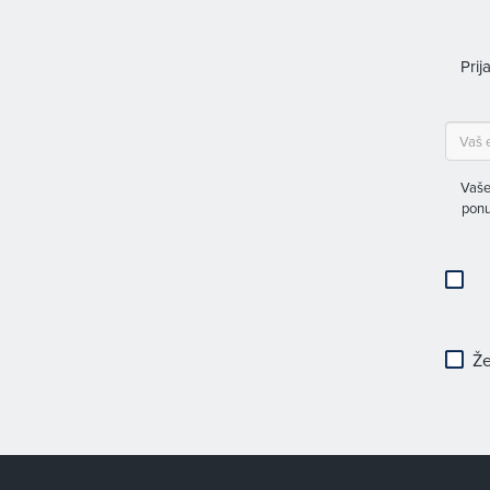
Prij
Vaše
ponu
Že