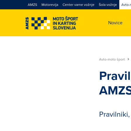
AMZS
Motorevija
Center varne vožnje
Šola vožnje
Avto-
Novice
Avto-moto šport
Pravil
AMZ
Pravilniki