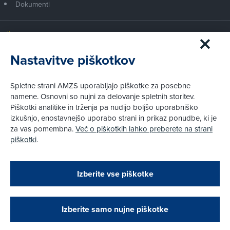
Dokumenti
Članstvo AMZS
Postanite član AMZS
Nastavitve piškotkov
Zakaj (p)ostati član?
Primerjava članstev
Spletne strani AMZS uporabljajo piškotke za posebne
Kako vam pomagamo
namene. Osnovni so nujni za delovanje spletnih storitev.
Piškotki analitike in trženja pa nudijo boljšo uporabniško
izkušnjo, enostavnejšo uporabo strani in prikaz ponudbe, ki je
Pravni vidiki
za vas pomembna.
Več o piškotkih lahko preberete na strani
Piškotki
piškotki
.
Politika zasebnosti
Pravno obvestilo
Zapri
Podarjamo vam 10 €!
Izberite vse piškotke
Obstoječi in novi AMZS člani, ki boste v AMZS
centru sklenili avtomobilsko zavarovanje in
© AMZS
Produkcija:
Creatim
|
Pri spletni včlanitvi so podprta naslednja plačilna sredstva:
opravili registracijo vozila, boste prejeli
vrednostno darilno kartico z dobroimetjem v višini
Izberite samo nujne piškotke
10 €.