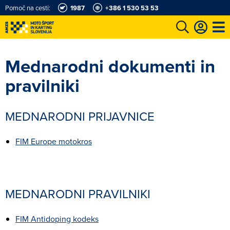
Pomoč na cesti:
1987
+386 1 530 53 53
e
Karting in motošportni center
Najboljši za volanom
Moj AMZS
Mednarodni dokumenti in
pravilniki
MEDNARODNI PRIJAVNICE
FIM Europe motokros
MEDNARODNI PRAVILNIKI
FIM Antidoping kodeks