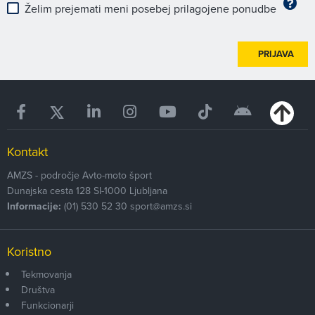
Želim prejemati meni posebej prilagojene ponudbe
PRIJAVA
Kontakt
AMZS - področje Avto-moto šport
Dunajska cesta 128
SI-1000
Ljubljana
Informacije:
(01) 530 52 30
sport@amzs.si
Koristno
Tekmovanja
Društva
Funkcionarji