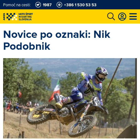
Pomoč na cesti:
1987
+386 1 530 53 53
Novice po oznaki: Nik
e
Karting in motošportni center
Najboljši za volanom
Moj AMZS
Podobnik