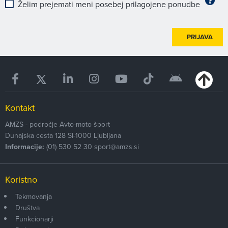
Želim prejemati meni posebej prilagojene ponudbe
PRIJAVA
Kontakt
AMZS - področje Avto-moto šport
Dunajska cesta 128
SI-1000
Ljubljana
Informacije:
(01) 530 52 30
sport@amzs.si
Koristno
Tekmovanja
Društva
Funkcionarji