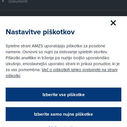
Dokumenti
Članstvo AMZS
Postanite član AMZS
Nastavitve piškotkov
Zakaj (p)ostati član?
Primerjava članstev
Spletne strani AMZS uporabljajo piškotke za posebne
Kako vam pomagamo
namene. Osnovni so nujni za delovanje spletnih storitev.
Piškotki analitike in trženja pa nudijo boljšo uporabniško
izkušnjo, enostavnejšo uporabo strani in prikaz ponudbe, ki je
Pravni vidiki
za vas pomembna.
Več o piškotkih lahko preberete na strani
Piškotki
piškotki
.
Politika zasebnosti
Pravno obvestilo
Zapri
Podarjamo vam 10 €!
Izberite vse piškotke
Obstoječi in novi AMZS člani, ki boste v AMZS
centru sklenili avtomobilsko zavarovanje in
© AMZS
Produkcija:
Creatim
|
opravili registracijo vozila, boste prejeli
Pri spletni včlanitvi so podprta naslednja plačilna sredstva:
vrednostno darilno kartico z dobroimetjem v višini
Izberite samo nujne piškotke
10 €.