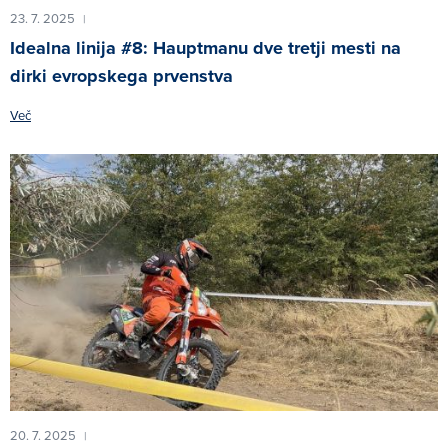
23. 7. 2025
|
Idealna linija #8: Hauptmanu dve tretji mesti na
dirki evropskega prvenstva
Več
20. 7. 2025
|