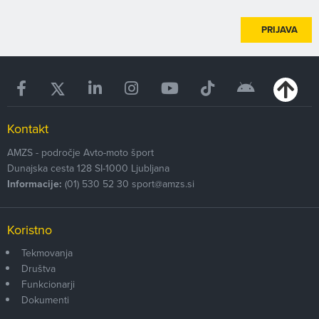
PRIJAVA
Kontakt
AMZS - področje Avto-moto šport
Dunajska cesta 128
SI-1000
Ljubljana
Informacije:
(01) 530 52 30
sport@amzs.si
Koristno
Tekmovanja
Društva
Funkcionarji
Dokumenti