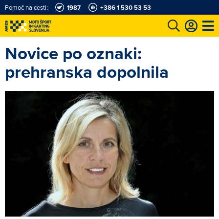
Pomoč na cesti:
1987
+386 1 530 53 53
Novice po oznaki:
e
Karting in motošportni center
Najboljši za volanom
Moj AMZS
prehranska dopolnila