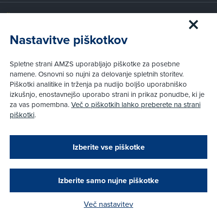
Članstvo AMZS
Postanite član AMZS
Nastavitve piškotkov
Zakaj (p)ostati član?
Primerjava članstev
Spletne strani AMZS uporabljajo piškotke za posebne
Kako vam pomagamo
namene. Osnovni so nujni za delovanje spletnih storitev.
Piškotki analitike in trženja pa nudijo boljšo uporabniško
izkušnjo, enostavnejšo uporabo strani in prikaz ponudbe, ki je
Pravni vidiki
za vas pomembna.
Več o piškotkih lahko preberete na strani
Piškotki
piškotki
.
Politika zasebnosti
Pravno obvestilo
Zapri
Podarjamo vam 10 €!
Izberite vse piškotke
Obstoječi in novi AMZS člani, ki boste v AMZS
centru sklenili avtomobilsko zavarovanje in
© AMZS
Produkcija:
Creatim
|
Pri spletni včlanitvi so podprta naslednja plačilna sredstva:
opravili registracijo vozila, boste prejeli
vrednostno darilno kartico z dobroimetjem v višini
Izberite samo nujne piškotke
10 €.
Več nastavitev
Kako do darila?