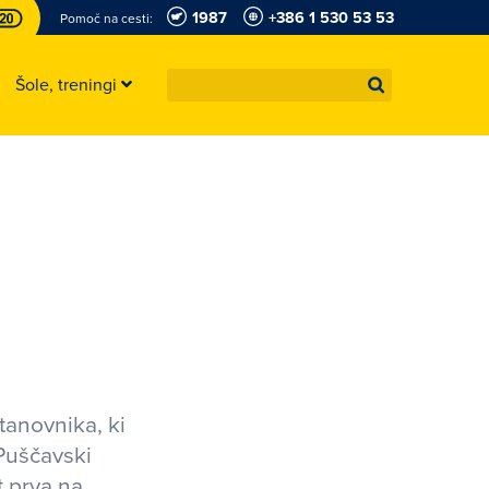
1987
+386 1 530 53 53
Pomoč na cesti:
Šole, treningi
tanovnika, ki
 Puščavski
t prva na