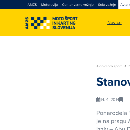
AMZS
Motorevija
Center varne vožnje
Šola vožnje
Avto-
Novice
Avto-moto šport
Stanov
14. 4. 2014
Ponarodela '
je na pragu A
izziv – Abu 