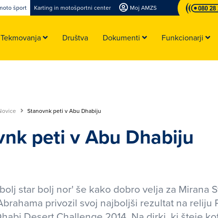
moto šport
Karting in motošportni center
Moj AMZS
Tekmovanja
Društva
Dokumenti
Funkcionarji
Novice
Stanovnk peti v Abu Dhabiju
nk peti v Abu Dhabiju
bolj star bolj nor' še kako dobro velja za Mirana S
brahama privozil svoj najboljši rezultat na reliju
Dhabi Desert Challenge 2014. Na dirki, ki šteje ko