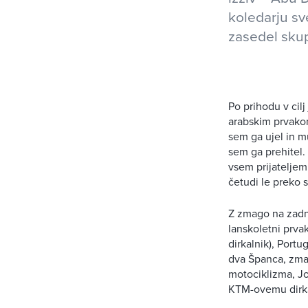
koledarju sv
zasedel skup
Po prihodu v cil
arabskim prvakom
sem ga ujel in m
sem ga prehitel. 
vsem prijateljem
četudi le preko s
Z zmago na zadn
lanskoletni prva
dirkalnik), Port
dva Španca, zma
motociklizma, Jo
KTM-ovemu dirka