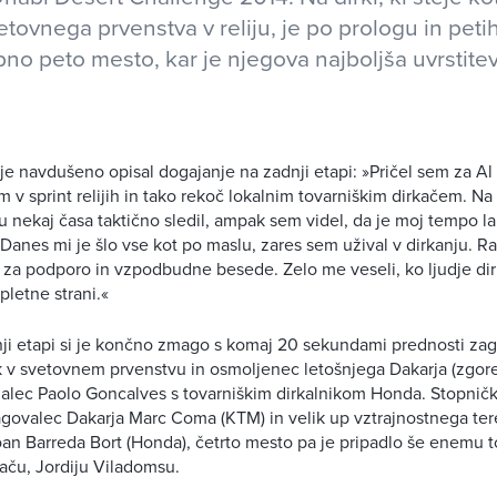
etovnega prvenstva v reliju, je po prologu in peti
no peto mesto, kar je njegova najboljša uvrstitev 
j je navdušeno opisal dogajanje na zadnji etapi: »Pričel sem za A
 v sprint relijih in tako rekoč lokalnim tovarniškim dirkačem. Na
u nekaj časa taktično sledil, ampak sem videl, da je moj tempo lah
Danes mi je šlo vse kot po maslu, zares sem užival v dirkanju. Ra
 za podporo in vzpodbudne besede. Zelo me veseli, ko ljudje di
pletne strani.«
ji etapi si je končno zmago s komaj 20 sekundami prednosti zag
k v svetovnem prvenstvu in osmoljenec letošnjega Dakarja (zgor
ugalec Paolo Goncalves s tovarniškim dirkalnikom Honda. Stopničk
govalec Dakarja Marc Coma (KTM) in velik up vztrajnostnega te
an Barreda Bort (Honda), četrto mesto pa je pripadlo še enemu 
ču, Jordiju Viladomsu.