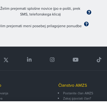
Želim prejemati splošne novice (po e-pošti, prek
SMS, telefonskega klica)
lim prejemati meni posebej prilagojene ponudbe
o
Članstvo AMZS
vanja
Postanite član AMZS
va
Zakaj (p)ostati član?
onarji
Primerjava članstev