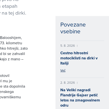
h etapah
na tej dirki.
Povezane
vsebine
l Balooshijem,
 73. kilometru
5. 8. 2026
|
ko hitrejši, zato
Cestno hitrostni
d bi se zahvalil
motociklisti na dirki v
rkajo z mano –
Italiji
Več
otovil
el mu je
2. 8. 2026
|
e sta dopolnila
Na Veliki nagradi
renskega
Flandrije Gajser petič
tovarniškemu
letos na zmagovalnem
odru