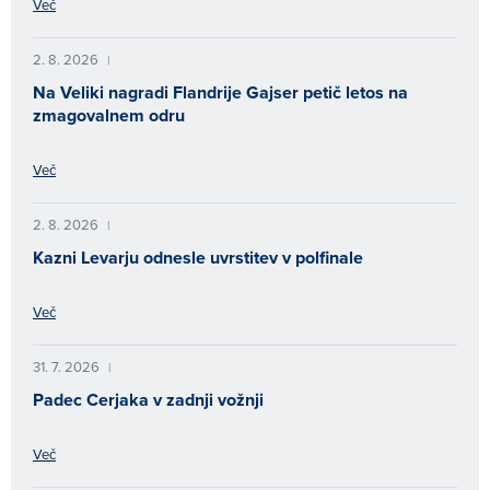
Več
2. 8. 2026
|
Na Veliki nagradi Flandrije Gajser petič letos na
zmagovalnem odru
Več
2. 8. 2026
|
Kazni Levarju odnesle uvrstitev v polfinale
Več
31. 7. 2026
|
Padec Cerjaka v zadnji vožnji
Več