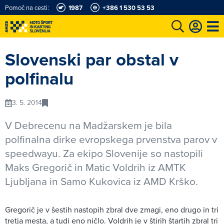
Pomoč na cesti:
1987
+386 1 530 53 53
e
Karting in motošportni center
Najboljši za volanom
Moj AMZS
Slovenski par obstal v
polfinalu
3. 5. 2014
V Debrecenu na Madžarskem je bila
polfinalna dirke evropskega prvenstva parov v
speedwayu. Za ekipo Slovenije so nastopili
Maks Gregorič in Matic Voldrih iz AMTK
Ljubljana in Samo Kukovica iz AMD Krško.
Gregorič je v šestih nastopih zbral dve zmagi, eno drugo in tri
tretja mesta, a tudi eno ničlo. Voldrih je v štirih štartih zbral tri