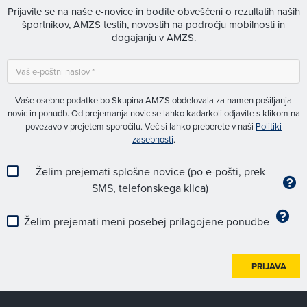
Prijavite se na naše e-novice in bodite obveščeni o rezultatih naših
športnikov, AMZS testih, novostih na področju mobilnosti in
dogajanju v AMZS.
Vaše osebne podatke bo Skupina AMZS obdelovala za namen pošiljanja
novic in ponudb. Od prejemanja novic se lahko kadarkoli odjavite s klikom na
povezavo v prejetem sporočilu. Več si lahko preberete v naši
Politiki
zasebnosti
.
Želim prejemati splošne novice (po e-pošti, prek
SMS, telefonskega klica)
Želim prejemati meni posebej prilagojene ponudbe
PRIJAVA