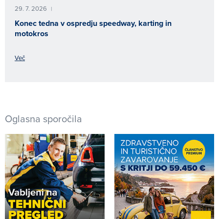
29. 7. 2026
|
Konec tedna v ospredju speedway, karting in
motokros
Več
Oglasna sporočila