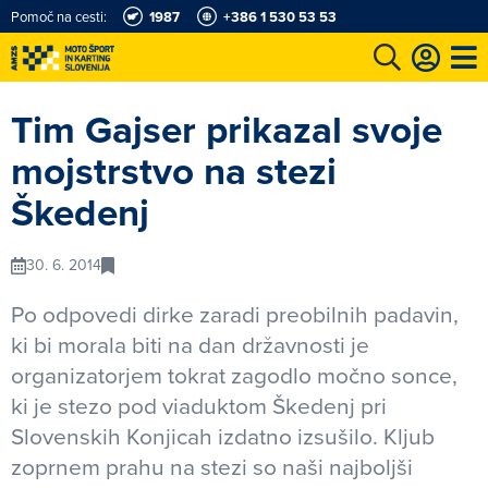
Pomoč na cesti:
1987
+386 1 530 53 53
e
Karting in motošportni center
Najboljši za volanom
Moj AMZS
Tim Gajser prikazal svoje
mojstrstvo na stezi
Škedenj
30. 6. 2014
Po odpovedi dirke zaradi preobilnih padavin,
ki bi morala biti na dan državnosti je
organizatorjem tokrat zagodlo močno sonce,
ki je stezo pod viaduktom Škedenj pri
Slovenskih Konjicah izdatno izsušilo. Kljub
zoprnem prahu na stezi so naši najboljši