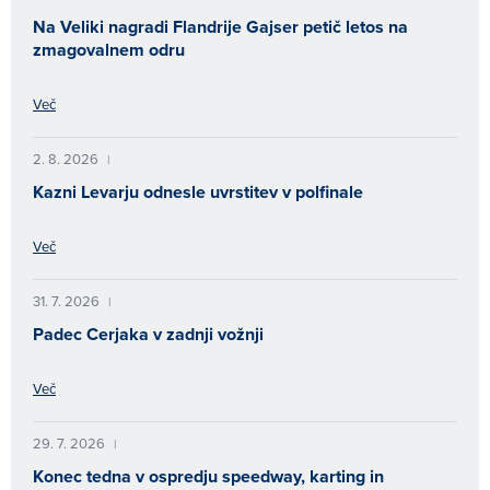
Na Veliki nagradi Flandrije Gajser petič letos na
zmagovalnem odru
Več
2. 8. 2026
|
Kazni Levarju odnesle uvrstitev v polfinale
Več
31. 7. 2026
|
Padec Cerjaka v zadnji vožnji
Več
29. 7. 2026
|
Konec tedna v ospredju speedway, karting in