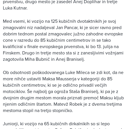
prvenstvu, drugo mesto je zasedel Anej Doplihar in tretje
Luka Kutnar.
Med vsemi, ki vozijo na 125 kubičnih dvotaktnikih je svoj
zmagovalni niz nadaljeval Jan Pancar, ki je sicer ravno pred
dobrim tednom postal zmagovalec južno zahodne evropske
cone v razredu do 85 kubičnim centimetrov in se tako
kvalificiral v finale evropskega prvenstva, ki bo 13. julija na
Finskem. Drugo in tretje mesto sta si z zanesljivimi vožnjami
zagotovila Miha Bubnič in Anej Braniselj.
Ob odsotnosti poškodovanega Luke Mileca se zdi kot, da ne
more nihče ustaviti Maksa Mausserja v kategoriji do 85
kubičnih centimetrov, ki se je odlično privadil večjih
motociklov. Še najbolj ga ogroža Staša Braniselj, ki pa je z
dvojnim drugim mestom morala priznati premoč Maksu kljub
njenim odličnim štartom. Matevž Robek je z dvema tretjima
mestoma stopil na tretjo stopničko.
Juniorji, ki vozijo na 65 kubičnih dirkalnikih so si lepo