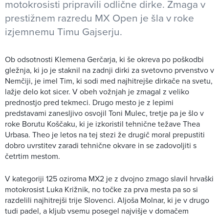
motokrosisti pripravili odlične dirke. Zmaga v
prestižnem razredu MX Open je šla v roke
izjemnemu Timu Gajserju.
Ob odsotnosti Klemena Gerčarja, ki še okreva po poškodbi
gležnja, ki jo je staknil na zadnji dirki za svetovno prvenstvo v
Nemčiji, je imel Tim, ki sodi med najhitrejše dirkače na svetu,
lažje delo kot sicer. V obeh vožnjah je zmagal z veliko
prednostjo pred tekmeci. Drugo mesto je z lepimi
predstavami zanesljivo osvojil Toni Mulec, tretje pa je šlo v
roke Borutu Koščaku, ki je izkoristil tehnične težave Thea
Urbasa. Theo je letos na tej stezi že drugič moral prepustiti
dobro uvrstitev zaradi tehnične okvare in se zadovoljiti s
četrtim mestom.
V kategoriji 125 oziroma MX2 je z dvojno zmago slavil hrvaški
motokrosist Luka Križnik, no točke za prva mesta pa so si
razdelili najhitrejši trije Slovenci. Aljoša Molnar, ki je v drugo
tudi padel, a kljub vsemu posegel najvišje v domačem