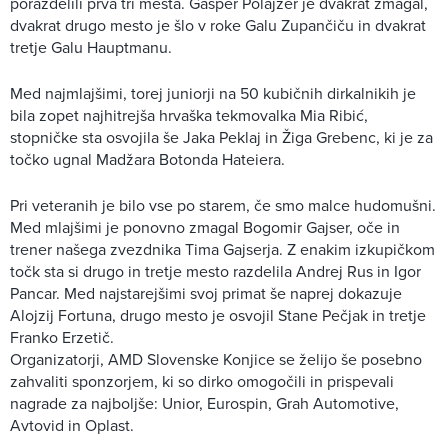
porazdelili prva tri mesta. Gašper Polajžer je dvakrat zmagal,
dvakrat drugo mesto je šlo v roke Galu Zupančiču in dvakrat
tretje Galu Hauptmanu.
Med najmlajšimi, torej juniorji na 50 kubičnih dirkalnikih je
bila zopet najhitrejša hrvaška tekmovalka Mia Ribić,
stopničke sta osvojila še Jaka Peklaj in Žiga Grebenc, ki je za
točko ugnal Madžara Botonda Hateiera.
Pri veteranih je bilo vse po starem, če smo malce hudomušni.
Med mlajšimi je ponovno zmagal Bogomir Gajser, oče in
trener našega zvezdnika Tima Gajserja. Z enakim izkupičkom
točk sta si drugo in tretje mesto razdelila Andrej Rus in Igor
Pancar. Med najstarejšimi svoj primat še naprej dokazuje
Alojzij Fortuna, drugo mesto je osvojil Stane Pečjak in tretje
Franko Erzetič.
Organizatorji, AMD Slovenske Konjice se želijo še posebno
zahvaliti sponzorjem, ki so dirko omogočili in prispevali
nagrade za najboljše: Unior, Eurospin, Grah Automotive,
Avtovid in Oplast.