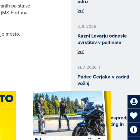
odru
anih pa sta se
Več
č (MK Fortuna
2. 8. 2026
|
tje mesto.
Kazni Levarju odnesle
uvrstitev v polfinale
Več
31. 7. 2026
|
Padec Cerjaka v zadnji
vožnji
Več
29. 7. 2026
|
Konec tedna v ospredju
speedway, karting in
motokros
Več