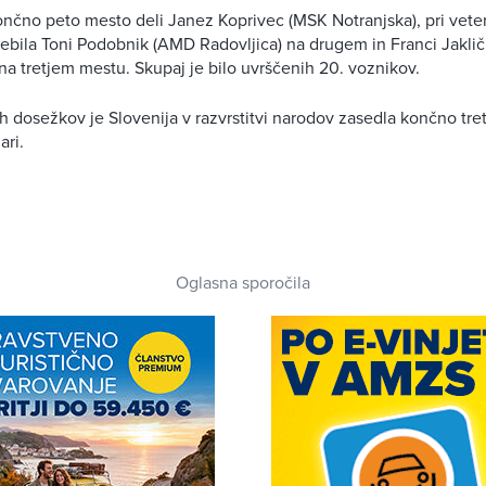
končno peto mesto deli Janez Koprivec (MSK Notranjska), pri veter
ebila Toni Podobnik (AMD Radovljica) na drugem in Franci Jakli
na tretjem mestu. Skupaj je bilo uvrščenih 20. voznikov.
h dosežkov je Slovenija v razvrstitvi narodov zasedla končno tre
ari.
Oglasna sporočila