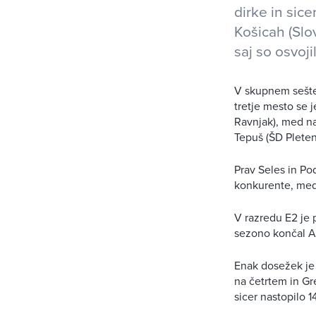
dirke in sic
Košicah (Slo
saj so osvoj
V skupnem sešte
tretje mesto se 
Ravnjak), med na
Tepuš (ŠD Pleten
Prav Seles in Pod
konkurente, med
V razredu E2 je
sezono končal A
Enak dosežek je 
na četrtem in Gr
sicer nastopilo 1