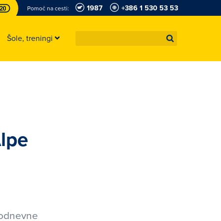
1987
+386 1 530 53 53
Pomoč na cesti:
Šole, treningi
Alpe
dvodnevne