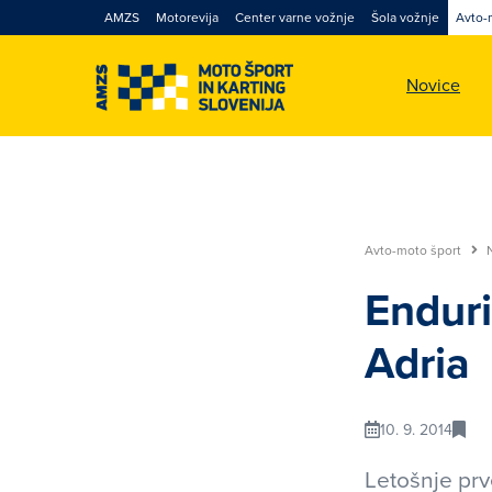
AMZS
Motorevija
Center varne vožnje
Šola vožnje
Avto-
Novice
Avto-moto šport
Enduri
Adria
10. 9. 2014
Letošnje prv