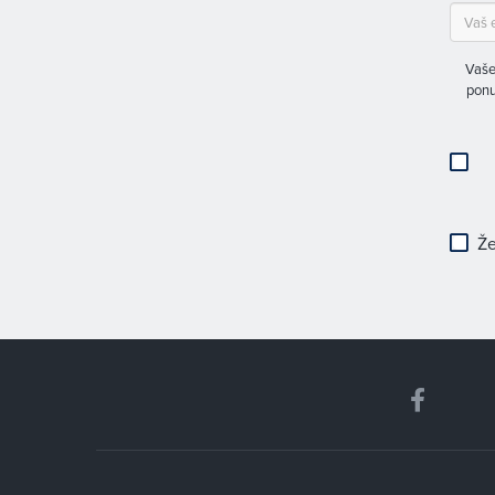
Vaše
ponu
Že