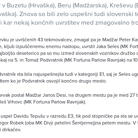
er v Buzetu (Hrvaška), Beru (Madžarska), Kreševu (
vaška). Znova so bili zelo uspešni tudi slovenski 
ili kar nekaj končnih uvrstitev med zmagovalno tro
vku je uvrščenih 43 tekmovalcev, zmagal pa je Madžar Peter Kas
je, kljub izpuščenemu enemu nastopu, uvrstil Jaka Seles (MK For
jboljšo deseterico pa so mu izmed slovenskih voznikov družbo d
ka) na 5. in Tomaž Podvratnik (MK Fortuna Parlow Ravnjak) na 10
vratnik sta bila najuspešnejša tudi v kategoriji E1, saj je Seles ug
tem ko je Podvratnik osvojil končno drugo mesto.
 prvak postal Madžar Janos Desi, na drugem mestu pa je med 27 
leš Vrhovc (MK Fortuna Parlow Ravnjak).
uspel Davidu Tepušu v razredu E3, tik pod stopničke pa sta se uvr
egor Robek (oba MK Divji petelini Šentjernej)na petem mestu. V 
4 dirkačev.