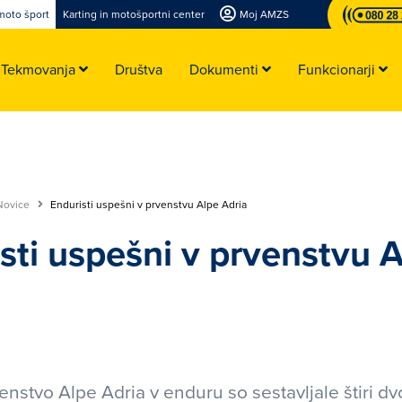
moto šport
Karting in motošportni center
Moj AMZS
Tekmovanja
Društva
Dokumenti
Funkcionarji
Novice
Enduristi uspešni v prvenstvu Alpe Adria
sti uspešni v prvenstvu 
enstvo Alpe Adria v enduru so sestavljale štiri 