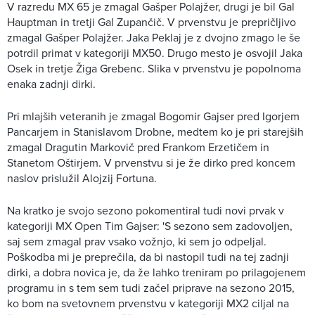
V razredu MX 65 je zmagal Gašper Polajžer, drugi je bil Gal
Hauptman in tretji Gal Zupančič. V prvenstvu je prepričljivo
zmagal Gašper Polajžer. Jaka Peklaj je z dvojno zmago le še
potrdil primat v kategoriji MX50. Drugo mesto je osvojil Jaka
Osek in tretje Žiga Grebenc. Slika v prvenstvu je popolnoma
enaka zadnji dirki.
Pri mlajših veteranih je zmagal Bogomir Gajser pred Igorjem
Pancarjem in Stanislavom Drobne, medtem ko je pri starejših
zmagal Dragutin Markovič pred Frankom Erzetičem in
Stanetom Oštirjem. V prvenstvu si je že dirko pred koncem
naslov prislužil Alojzij Fortuna.
Na kratko je svojo sezono pokomentiral tudi novi prvak v
kategoriji MX Open Tim Gajser: 'S sezono sem zadovoljen,
saj sem zmagal prav vsako vožnjo, ki sem jo odpeljal.
Poškodba mi je preprečila, da bi nastopil tudi na tej zadnji
dirki, a dobra novica je, da že lahko treniram po prilagojenem
programu in s tem sem tudi začel priprave na sezono 2015,
ko bom na svetovnem prvenstvu v kategoriji MX2 ciljal na