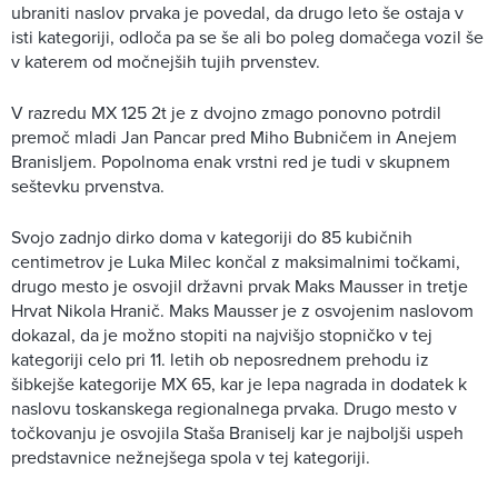
ubraniti naslov prvaka je povedal, da drugo leto še ostaja v
isti kategoriji, odloča pa se še ali bo poleg domačega vozil še
v katerem od močnejših tujih prvenstev.
V razredu MX 125 2t je z dvojno zmago ponovno potrdil
premoč mladi Jan Pancar pred Miho Bubničem in Anejem
Branisljem. Popolnoma enak vrstni red je tudi v skupnem
seštevku prvenstva.
Svojo zadnjo dirko doma v kategoriji do 85 kubičnih
centimetrov je Luka Milec končal z maksimalnimi točkami,
drugo mesto je osvojil državni prvak Maks Mausser in tretje
Hrvat Nikola Hranič. Maks Mausser je z osvojenim naslovom
dokazal, da je možno stopiti na najvišjo stopničko v tej
kategoriji celo pri 11. letih ob neposrednem prehodu iz
šibkejše kategorije MX 65, kar je lepa nagrada in dodatek k
naslovu toskanskega regionalnega prvaka. Drugo mesto v
točkovanju je osvojila Staša Braniselj kar je najboljši uspeh
predstavnice nežnejšega spola v tej kategoriji.