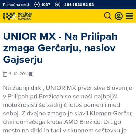
Pomoč na cesti:
1987
+386 1 530 53 53
e
Karting in motošportni center
Najboljši za volanom
Moj AMZS
UNIOR MX - Na Prilipah
zmaga Gerčarju, naslov
Gajserju
13. 10. 2014
Na zadnji dirki, UNIOR MX prvenstva Slovenije
v Prilipah pri Brežicah so se naši najboljši
motokrosisti še zadnjič letos pomerili med
seboj. Z dvojno zmago je slavil Klemen Gerčar,
član domačega kluba AMD Brežice. Drugo
mesto na dirki in tudi v skupnem seštevku je