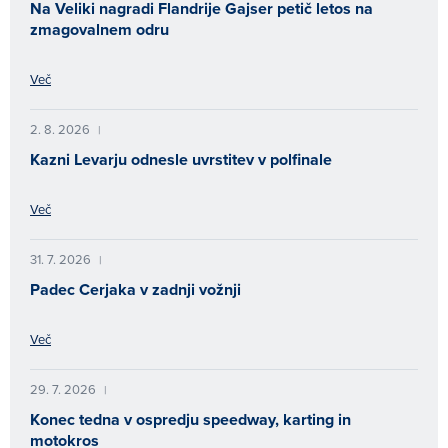
Na Veliki nagradi Flandrije Gajser petič letos na
zmagovalnem odru
Več
2. 8. 2026
|
Kazni Levarju odnesle uvrstitev v polfinale
Več
31. 7. 2026
|
Padec Cerjaka v zadnji vožnji
Več
29. 7. 2026
|
Konec tedna v ospredju speedway, karting in
motokros