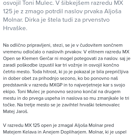
osvojil Toni Mulec. V šibkejšem razredu MX
125 je z zmago potrdil naslov prvaka Aljoša
Molnar. Dirka je štela tudi za prvenstvo
Hrvaške.
Na odlično pripravljeni, stezi, se je v čudovitem sončnem
vremenu odločalo o naslovih prvakov. V elitnem razredu MX
Open se Klemen Gerčar ni mogel potegovati za naslov. saj je
zaradi poškodbe izpustil kar tri vožnje in osvojil končno
četrto mesto. Toda hitrost, ki jo je pokazal je bila prepričljiva
in dober obet za prihodnjo sezono, ko bo ponovno naš
predstavnik v razredu MXGP in to najverjetneje kar s svojo
ekipo. Toni Mulec je ponovno sezono končal na drugem
mestu in do prvega uspeha in naslova so mu zmanjkale le tri
točke. Na tretje mesto se je zavihtel hrvaški tekmovalec
Matej Jaroš.
V razredu MX 125 open je zmagal Aljoša Molnar pred
Matejem Kelava in Anejem Dopliharjem. Molnar, ki je uspel