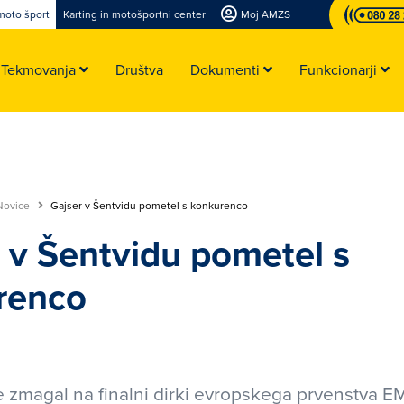
moto šport
Karting in motošportni center
Moj AMZS
Tekmovanja
Društva
Dokumenti
Funkcionarji
Novice
Gajser v Šentvidu pometel s konkurenco
 v Šentvidu pometel s
renco
e zmagal na finalni dirki evropskega prvenstva 