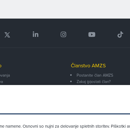
o
Članstvo AMZS
vanja
Postanite član AMZS
va
Zakaj (p)ostati član?
onarji
Primerjava članstev
enti
Kako vam pomagamo
 namene. Osnovni so nujni za delovanje spletnih storitev. Piškotki an