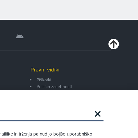
Pravni vidiki
Piškotki
Politika zasebnosti
Pravno obvestilo
Zapri
Podarjamo vam 10 €!
alitike in trženja pa nudijo boljšo uporabniško
Obstoječi in novi AMZS člani, ki boste v