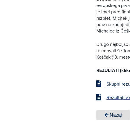
evropskega prvak
je imel pred fin
razplet. Michek j
prav na zadnji di
Michalec iz Češ
Drugo najboljšo 
tekmovali še Ton
Koščak (13. mesto
REZULTATI (klikn
Skupni rezu
Rezultati 
Nazaj