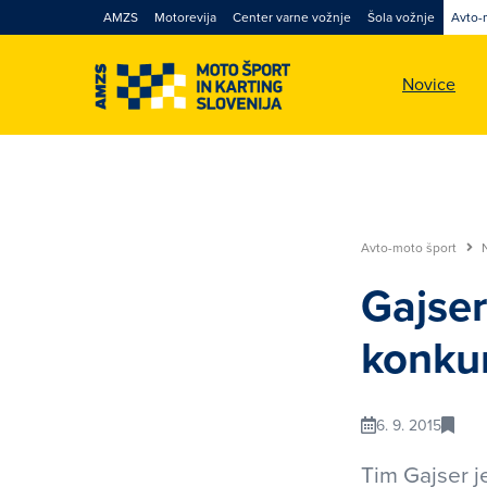
AMZS
Motorevija
Center varne vožnje
Šola vožnje
Avto-
Novice
Avto-moto šport
Gajser
konku
6. 9. 2015
Tim Gajser j