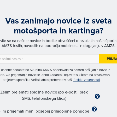
Vas zanimajo novice iz sveta
motošporta in kartinga?
avite se na naše e-novice in bodite obveščeni o rezultatih naših športn
AMZS testih, novostih na področju mobilnosti in dogajanju v AMZS.
PRIJA
 osebne podatke bo Skupina AMZS obdelovala za namen pošiljanja novic in
db. Od prejemanja novic se lahko kadarkoli odjavite s klikom na povezavo v
prejetem sporočilu. Več si lahko preberete v naši
Politiki zasebnosti
.
Želim prejemati splošne novice (po e-pošti, prek
SMS, telefonskega klica)
lim prejemati meni posebej prilagojene ponudbe