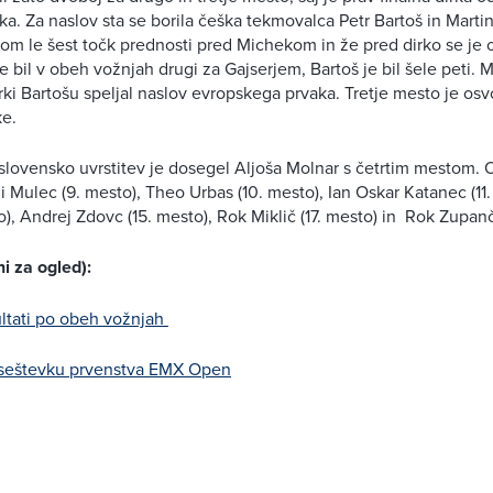
a. Za naslov sta se borila češka tekmovalca Petr Bartoš in Marti
alom le šest točk prednosti pred Michekom in že pred dirko se je 
e bil v obeh vožnjah drugi za Gajserjem, Bartoš je bil šele peti. 
rki Bartošu speljal naslov evropskega prvaka. Tretje mesto je osvo
ke.
slovensko uvrstitev je dosegel Aljoša Molnar s četrtim mestom.
i Mulec (9. mesto), Theo Urbas (10. mesto), Ian Oskar Katanec (11.
), Andrej Zdovc (15. mesto), Rok Miklič (17. mesto) in Rok Zupanč
i za ogled):
ltati po obeh vožnjah
v seštevku prvenstva EMX Open