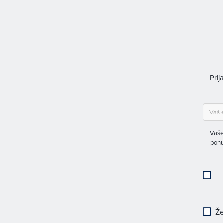
Prij
Vaše
ponu
Že