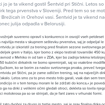
 jo je ta vikend gostil Šentvid pri Stični. Letos so b
rk tega prvenstva v Sloveniji. Pred tem so se mot
v Brežicah in Orehovi vasi. Šentvid je ta vikend n
konec julija odpadla v Belorusiji.
 vožnjah suvereno opravil s konkurenco in osvojil vseh petdeset
a najvišja mesta v skupnem seštevku prvenstva, saj je odpeljal le 
tvidu je izkoristil za trening pred finalom sezone svetovnega p
ljek grem v Italijo, kjer bomo z ekipo testirali tovarniški 450 ku
ravnost v Mehiko in od tam v ZDA, kjer bo zadnja tekma letošnj
50 kubični dirkalnik ne bomo spreminjali, saj so vsakršne modifik
učkom, ko se borim za naslov svetovnega prvaka, preveč tvegan
Šentvidu pri Stični, pa je zame odličen trening, saj na največjih dir
čakalo. Letos smo za to prvo mesto trdo garali, vsak dan sem tren
ondicijo in v tem tempu moram le še zdržati do konca,« je poved
so ga na dirki z velikimi očmi gledali otroci, dekleta so lovila nje
ci motokrosa pa so se strinjali, da je fant zares v vrhunski formi.
il zato dvoboj za drugo in tretje mesto, saj je prav finalna dirka 