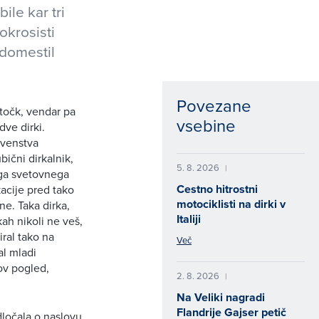
ile kar tri
okrosisti
adomestil
Povezane
 točk, vendar pa
vsebine
dve dirki.
rvenstva
bični dirkalnik,
5. 8. 2026
|
ega svetovnega
Cestno hitrostni
acije pred tako
motociklisti na dirki v
e. Taka dirka,
Italiji
kah nikoli ne veš,
iral tako na
Več
al mladi
gov pogled,
2. 8. 2026
|
Na Veliki nagradi
Flandrije Gajser petič
odločala o naslovu