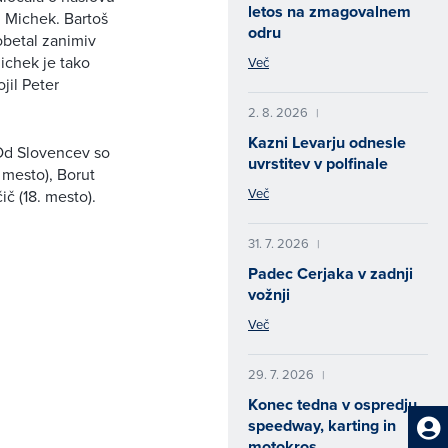
letos na zmagovalnem
n Michek. Bartoš
odru
obetal zanimiv
Michek je tako
Več
jil Peter
2. 8. 2026
|
Kazni Levarju odnesle
 Od Slovencev so
uvrstitev v polfinale
 mesto), Borut
Več
ič (18. mesto).
31. 7. 2026
|
Padec Cerjaka v zadnji
vožnji
Več
29. 7. 2026
|
Konec tedna v ospredju
speedway, karting in
motokros