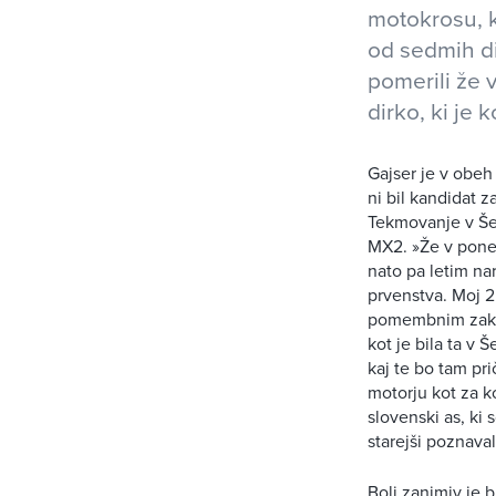
motokrosu, ki
od sedmih di
pomerili že 
dirko, ki je 
Gajser je v obeh
ni bil kandidat z
Tekmovanje v Šen
MX2. »Že v ponede
nato pa letim na
prvenstva. Moj 2
pomembnim zaklj
kot je bila ta v 
kaj te bo tam pri
motorju kot za k
slovenski as, ki 
starejši poznaval
Bolj zanimiv je b