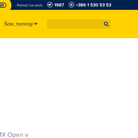
1987
+386 1 530 53 53
Pomoč na cesti:
Šole, treningi
EMX Open v