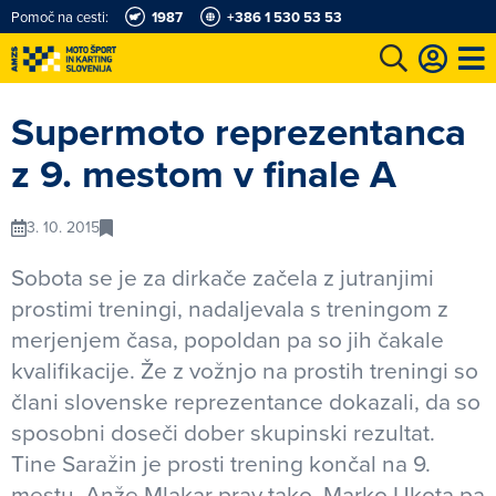
Pomoč na cesti:
1987
+386 1 530 53 53
e
Karting in motošportni center
Najboljši za volanom
Moj AMZS
Supermoto reprezentanca
z 9. mestom v finale A
3. 10. 2015
Sobota se je za dirkače začela z jutranjimi
prostimi treningi, nadaljevala s treningom z
merjenjem časa, popoldan pa so jih čakale
kvalifikacije. Že z vožnjo na prostih treningi so
člani slovenske reprezentance dokazali, da so
sposobni doseči dober skupinski rezultat.
Tine Saražin je prosti trening končal na 9.
mestu, Anže Mlakar prav tako, Marko Ukota pa