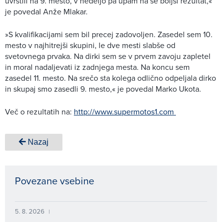
uvrstili na 9. mesto, v nedeljo pa upam na še boljši rezultat,«
je povedal Anže Mlakar.
»S kvalifikacijami sem bil precej zadovoljen. Zasedel sem 10.
mesto v najhitrejši skupini, le dve mesti slabše od
svetovnega prvaka. Na dirki sem se v prvem zavoju zapletel
in moral nadaljevati iz zadnjega mesta. Na koncu sem
zasedel 11. mesto. Na srečo sta kolega odlično odpeljala dirko
in skupaj smo zasedli 9. mesto,« je povedal Marko Ukota.
Več o rezultatih na:
http://www.supermotos1.com
Nazaj
Povezane vsebine
5. 8. 2026
|