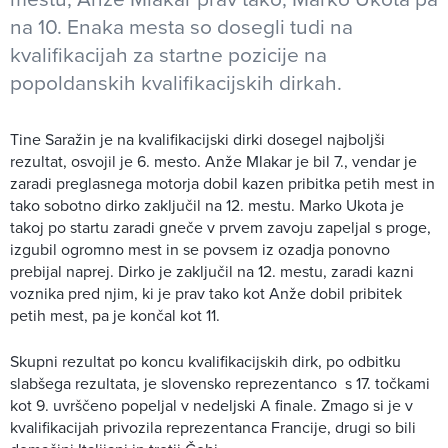
na 10. Enaka mesta so dosegli tudi na
kvalifikacijah za startne pozicije na
popoldanskih kvalifikacijskih dirkah.
Tine Saražin je na kvalifikacijski dirki dosegel najboljši
rezultat, osvojil je 6. mesto. Anže Mlakar je bil 7., vendar je
zaradi preglasnega motorja dobil kazen pribitka petih mest in
tako sobotno dirko zaključil na 12. mestu. Marko Ukota je
takoj po startu zaradi gneče v prvem zavoju zapeljal s proge,
izgubil ogromno mest in se povsem iz ozadja ponovno
prebijal naprej. Dirko je zaključil na 12. mestu, zaradi kazni
voznika pred njim, ki je prav tako kot Anže dobil pribitek
petih mest, pa je končal kot 11.
Skupni rezultat po koncu kvalifikacijskih dirk, po odbitku
slabšega rezultata, je slovensko reprezentanco s 17. točkami
kot 9. uvrščeno popeljal v nedeljski A finale. Zmago si je v
kvalifikacijah privozila reprezentanca Francije, drugi so bili