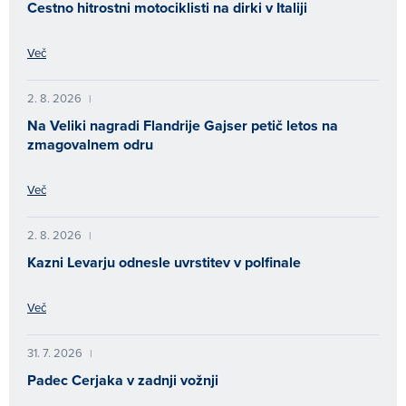
Cestno hitrostni motociklisti na dirki v Italiji
Več
2. 8. 2026
|
Na Veliki nagradi Flandrije Gajser petič letos na
zmagovalnem odru
Več
2. 8. 2026
|
Kazni Levarju odnesle uvrstitev v polfinale
Več
31. 7. 2026
|
Padec Cerjaka v zadnji vožnji