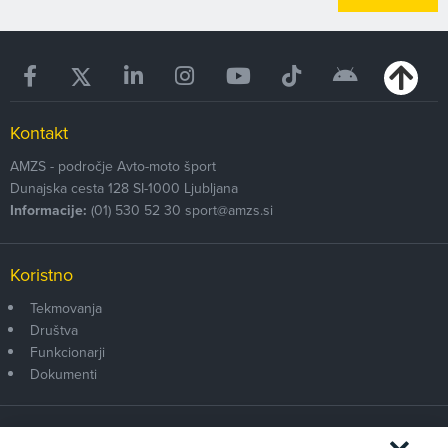
Kontakt
AMZS - področje Avto-moto šport
Dunajska cesta 128
SI-1000
Ljubljana
Informacije:
(01) 530 52 30
sport@amzs.si
Koristno
Tekmovanja
Društva
Funkcionarji
Dokumenti
Članstvo AMZS