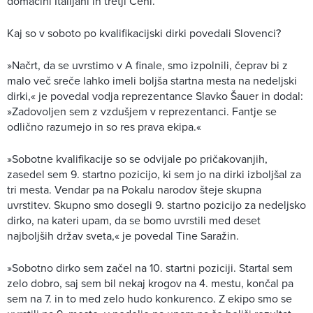
domačini Italijani in tretji Čehi.
Kaj so v soboto po kvalifikacijski dirki povedali Slovenci?
»Načrt, da se uvrstimo v A finale, smo izpolnili, čeprav bi z
malo več sreče lahko imeli boljša startna mesta na nedeljski
dirki,« je povedal vodja reprezentance Slavko Šauer in dodal:
»Zadovoljen sem z vzdušjem v reprezentanci. Fantje se
odlično razumejo in so res prava ekipa.«
»Sobotne kvalifikacije so se odvijale po pričakovanjih,
zasedel sem 9. startno pozicijo, ki sem jo na dirki izboljšal za
tri mesta. Vendar pa na Pokalu narodov šteje skupna
uvrstitev. Skupno smo dosegli 9. startno pozicijo za nedeljsko
dirko, na kateri upam, da se bomo uvrstili med deset
najboljših držav sveta,« je povedal Tine Saražin.
»Sobotno dirko sem začel na 10. startni poziciji. Startal sem
zelo dobro, saj sem bil nekaj krogov na 4. mestu, končal pa
sem na 7. in to med zelo hudo konkurenco. Z ekipo smo se