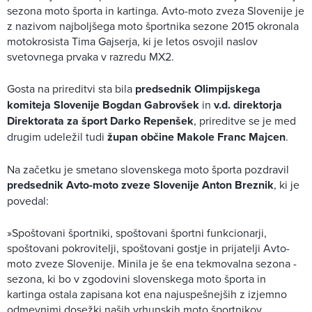
sezona moto športa in kartinga. Avto-moto zveza Slovenije je
z nazivom najboljšega moto športnika sezone 2015 okronala
motokrosista Tima Gajserja, ki je letos osvojil naslov
svetovnega prvaka v razredu MX2.
Gosta na prireditvi sta bila
predsednik Olimpijskega
komiteja Slovenije Bogdan Gabrovšek
in
v.d. direktorja
Direktorata za šport Darko Repenšek
, prireditve se je med
drugim udeležil tudi
župan občine Makole Franc Majcen
.
Na začetku je smetano slovenskega moto športa pozdravil
predsednik Avto-moto zveze Slovenije Anton Breznik
, ki je
povedal:
»Spoštovani športniki, spoštovani športni funkcionarji,
spoštovani pokrovitelji, spoštovani gostje in prijatelji Avto-
moto zveze Slovenije. Minila je še ena tekmovalna sezona -
sezona, ki bo v zgodovini slovenskega moto športa in
kartinga ostala zapisana kot ena najuspešnejših z izjemno
odmevnimi dosežki naših vrhunskih moto športnikov.