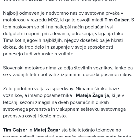
Najbolj odmeven je nedvomno naslov svetovna prvaka v
motokrosu v razredu MX2, ki ga je osvojil mladi
Tim Gajser
. S
tem naslovom so bili na najlepši način poplačani vsi
dolgoletni napori, prizadevanja, odrekanja, vlaganja tako
Tima kot njegovih najbližjih, njegov dosežek pa je hkrati
dokaz, da trdo delo in zaupanje v svoje sposobnosti
prinesejo tudi vrhunske rezultate.
Slovenski motokros nima zaledja številnih voznikov, lahko pa
se v zadnjih letih pohvali z izjemnimi dosežki posameznikov.
Zelo podobno velja za speedway. Nimamo široke baze
voznikov, a imamo posameznika -
Mateja Žagarja
, ki je v
letošnji sezoni zmagal na dveh posamičnih dirkah
svetovnega prvenstva in v skupnem seštevku svetovnega
prvenstva osvojil šesto mesto.
Tim Gajser
in
Matej Žagar
sta bila letošnjo tekmovalno
sezono najbolj izpostavljena moža slovenskega moto športa,