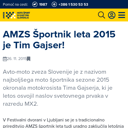
Pomoč na cesti:
1987
+386 1 530 53 53
e
Karting in motošportni center
Najboljši za volanom
Moj AMZS
AMZS Športnik leta 2015
je Tim Gajser!
26. 11. 2015
Avto-moto zveza Slovenije je z nazivom
najboljšega moto športnika sezone 2015
okronala motokrosista Tima Gajserja, ki je
letos osvojil naslov svetovnega prvaka v
razredu MX2.
V Festivalni dvorani v Ljubljani se je s tradicionalno
prireditvijo AMZS športnik leta tudi uradno zaključila letošnja