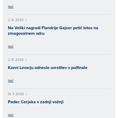
Več
2. 8. 2026
|
Na Veliki nagradi Flandrije Gajser petič letos na
zmagovalnem odru
Več
2. 8. 2026
|
Kazni Levarju odnesle uvrstitev v polfinale
Več
31. 7. 2026
|
Padec Cerjaka v zadnji vožnji
Več