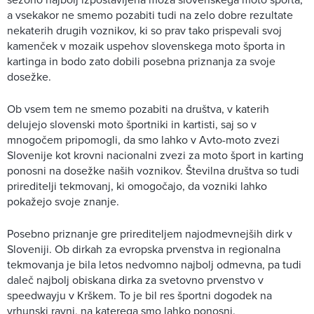
a vsekakor ne smemo pozabiti tudi na zelo dobre rezultate
nekaterih drugih voznikov, ki so prav tako prispevali svoj
kamenček v mozaik uspehov slovenskega moto športa in
kartinga in bodo zato dobili posebna priznanja za svoje
dosežke.
Ob vsem tem ne smemo pozabiti na društva, v katerih
delujejo slovenski moto športniki in kartisti, saj so v
mnogočem pripomogli, da smo lahko v Avto-moto zvezi
Slovenije kot krovni nacionalni zvezi za moto šport in karting
ponosni na dosežke naših voznikov. Številna društva so tudi
prireditelji tekmovanj, ki omogočajo, da vozniki lahko
pokažejo svoje znanje.
Posebno priznanje gre prirediteljem najodmevnejših dirk v
Sloveniji. Ob dirkah za evropska prvenstva in regionalna
tekmovanja je bila letos nedvomno najbolj odmevna, pa tudi
daleč najbolj obiskana dirka za svetovno prvenstvo v
speedwayju v Krškem. To je bil res športni dogodek na
vrhunski ravni, na katerega smo lahko ponosni.