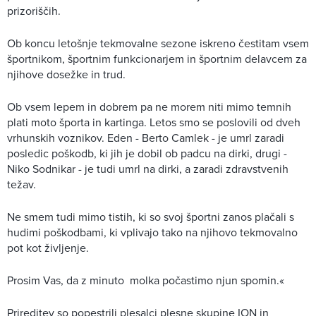
prizoriščih.
Ob koncu letošnje tekmovalne sezone iskreno čestitam vsem
športnikom, športnim funkcionarjem in športnim delavcem za
njihove dosežke in trud.
Ob vsem lepem in dobrem pa ne morem niti mimo temnih
plati moto športa in kartinga. Letos smo se poslovili od dveh
vrhunskih voznikov. Eden - Berto Camlek - je umrl zaradi
posledic poškodb, ki jih je dobil ob padcu na dirki, drugi -
Niko Sodnikar - je tudi umrl na dirki, a zaradi zdravstvenih
težav.
Ne smem tudi mimo tistih, ki so svoj športni zanos plačali s
hudimi poškodbami, ki vplivajo tako na njihovo tekmovalno
pot kot življenje.
Prosim Vas, da z minuto molka počastimo njun spomin.«
Prireditev so popestrili plesalci plesne skupine ION in