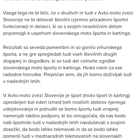
Vsega tega ne bi bilo, če v društvih in tudi v Avto-moto zvezi
Slovenije ne bi delovali številni izjemno prizadevni športni
funkcionarji in delavci, ki so s svojim nesebičnim delom
pripomogli k uspehom slovenskega moto športa in kartinga.
Rezultati so seveda pomembni in so gonilo vrhunskega
športa, a ne gre spregledati tudi vseh številnih drugih
dogajanj in dogodkov, ki so tudi del celovite zgodbe
slovenskega moto športa in kartinga. Hvala vsem za vse
radostne trenutke. Prepričan sem, da jih bomo doživljali tudi
v naslednjih letih.
V Avto-moto zvezi Slovenije je šport (moto šport in karting)
opredeljen kot eden izmed treh nosilnih stebrov njenega
udejstvovanja in potrudili se bomo športu tudi vnaprej
namenjati takšno podporo, ki bo omogočala, da nas bodo
naši športniki tudi v naslednjih letih navduševali s svojimi
dosežki, da bodo lahko tekmovali in da se bodo lahko
pomerili tudi v mednarodnih tekmovanjih na slovenskih