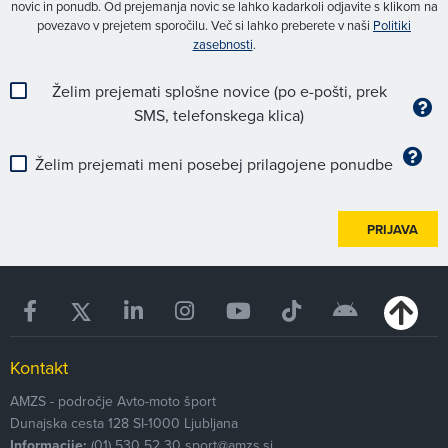
novic in ponudb. Od prejemanja novic se lahko kadarkoli odjavite s klikom na
povezavo v prejetem sporočilu. Več si lahko preberete v naši
Politiki
zasebnosti
.
Želim prejemati splošne novice (po e-pošti, prek
SMS, telefonskega klica)
Želim prejemati meni posebej prilagojene ponudbe
PRIJAVA
Kontakt
AMZS - področje Avto-moto šport
Dunajska cesta 128
SI-1000
Ljubljana
Informacije:
(01) 530 52 30
sport@amzs.si