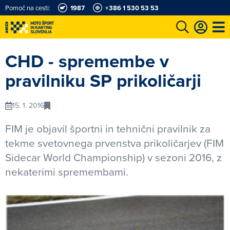
Pomoč na cesti:
1987
+386 1 530 53 53
e
Karting in motošportni center
Najboljši za volanom
Moj AMZS
CHD - spremembe v
pravilniku SP prikoličarji
15. 1. 2016
FIM je objavil športni in tehnični pravilnik za
tekme svetovnega prvenstva prikoličarjev (FIM
Sidecar World Championship) v sezoni 2016, z
nekaterimi spremembami.