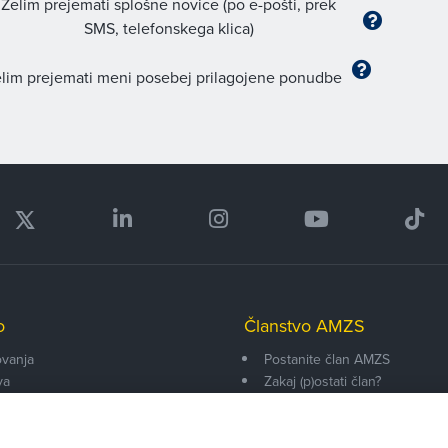
Želim prejemati splošne novice (po e-pošti, prek
SMS, telefonskega klica)
lim prejemati meni posebej prilagojene ponudbe
o
Članstvo AMZS
vanja
Postanite član AMZS
va
Zakaj (p)ostati član?
onarji
Primerjava članstev
enti
Kako vam pomagamo