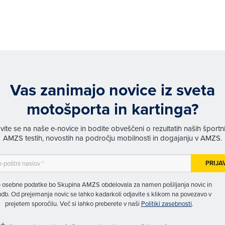
Vas zanimajo novice iz sveta
motošporta in kartinga?
avite se na naše e-novice in bodite obveščeni o rezultatih naših športn
AMZS testih, novostih na področju mobilnosti in dogajanju v AMZS.
PRIJA
 osebne podatke bo Skupina AMZS obdelovala za namen pošiljanja novic in
db. Od prejemanja novic se lahko kadarkoli odjavite s klikom na povezavo v
prejetem sporočilu. Več si lahko preberete v naši
Politiki zasebnosti
.