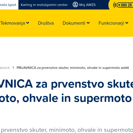
moto šport
Karting in motošportni center
Moj AMZS
Tekmovanja
Društva
Dokumenti
Funkcionarji
Novice
PRIJAVNICA za prvenstvo skuter, minimoto, ohvale in supermoto asfalt
NICA za prvenstvo skute
to, ohvale in supermoto 
a prvenstvo skuter, minimoto, ohvale in supermoto