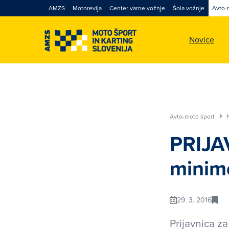
AMZS
Motorevija
Center varne vožnje
Šola vožnje
Avto-
Novice
Avto-moto šport
PRIJAV
minimo
29. 3. 2016
Prijavnica z