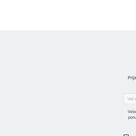
Prij
Vaše
ponu