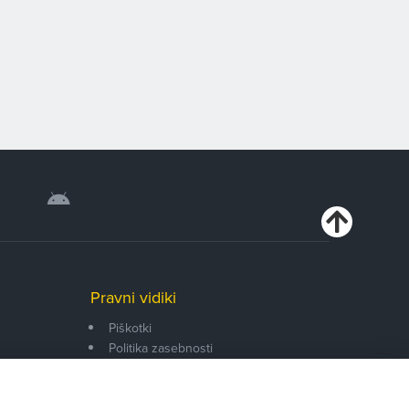
Pravni vidiki
Piškotki
Politika zasebnosti
Pravno obvestilo