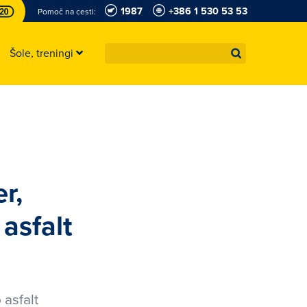
1987
+386 1 530 53 53
Pomoč na cesti:
Šole, treningi
r,
asfalt
 asfalt