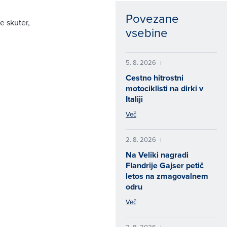
Povezane
e skuter,
vsebine
5. 8. 2026
|
Cestno hitrostni
motociklisti na dirki v
Italiji
Več
2. 8. 2026
|
Na Veliki nagradi
Flandrije Gajser petič
letos na zmagovalnem
odru
Več
2. 8. 2026