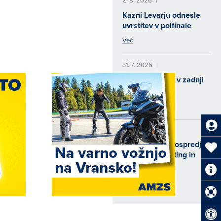
|
Kazni Levarju odnesle
uvrstitev v polfinale
Več
31. 7. 2026
|
Padec Cerjaka v zadnji
vožnji
Več
29. 7. 2026
|
Konec tedna v ospredju
speedway, karting in
motokros
Več