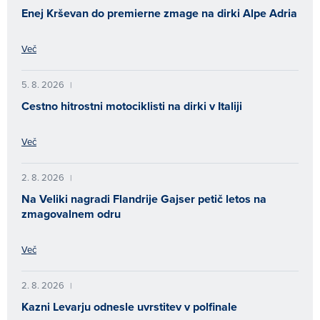
Enej Krševan do premierne zmage na dirki Alpe Adria
Več
5. 8. 2026
|
Cestno hitrostni motociklisti na dirki v Italiji
Več
2. 8. 2026
|
Na Veliki nagradi Flandrije Gajser petič letos na
zmagovalnem odru
Več
2. 8. 2026
|
Kazni Levarju odnesle uvrstitev v polfinale