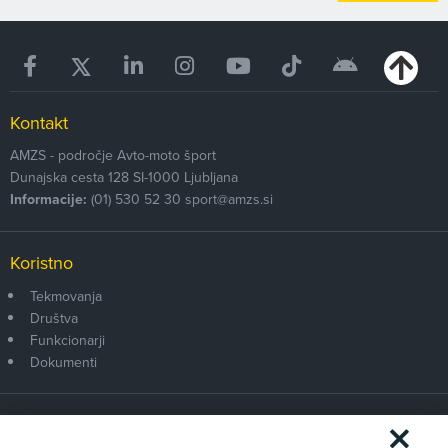
Kontakt
AMZS - področje Avto-moto šport
Dunajska cesta 128
SI-1000
Ljubljana
Informacije:
(01) 530 52 30
sport@amzs.si
Koristno
Tekmovanja
Društva
Funkcionarji
Dokumenti
Članstvo AMZS