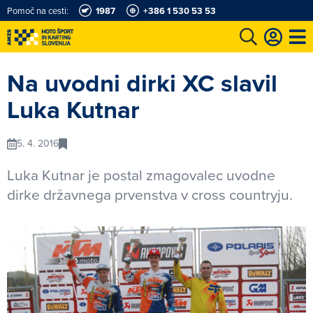
Pomoč na cesti:
1987
+386 1 530 53 53
e
Karting in motošportni center
Najboljši za volanom
Moj AMZS
Na uvodni dirki XC slavil
Luka Kutnar
5. 4. 2016
Luka Kutnar je postal zmagovalec uvodne
dirke državnega prvenstva v cross countryju.