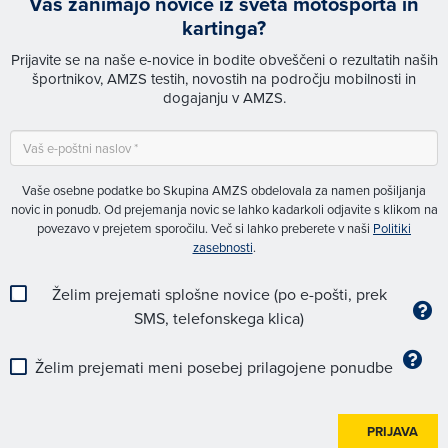
Vas zanimajo novice iz sveta motošporta in
kartinga?
Prijavite se na naše e-novice in bodite obveščeni o rezultatih naših
športnikov, AMZS testih, novostih na področju mobilnosti in
dogajanju v AMZS.
Vaše osebne podatke bo Skupina AMZS obdelovala za namen pošiljanja
novic in ponudb. Od prejemanja novic se lahko kadarkoli odjavite s klikom na
povezavo v prejetem sporočilu. Več si lahko preberete v naši
Politiki
zasebnosti
.
Želim prejemati splošne novice (po e-pošti, prek
SMS, telefonskega klica)
Želim prejemati meni posebej prilagojene ponudbe
PRIJAVA