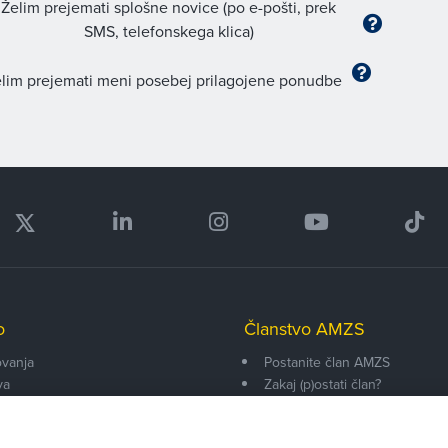
Želim prejemati splošne novice (po e-pošti, prek
SMS, telefonskega klica)
lim prejemati meni posebej prilagojene ponudbe
o
Članstvo AMZS
vanja
Postanite član AMZS
va
Zakaj (p)ostati član?
onarji
Primerjava članstev
enti
Kako vam pomagamo