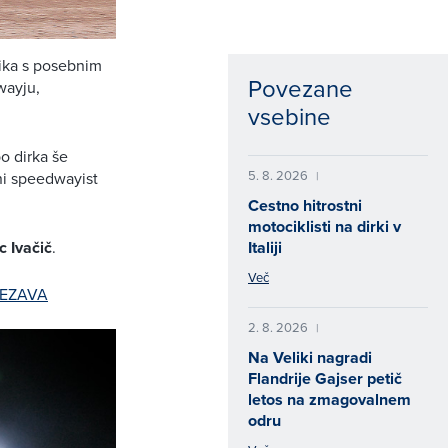
nika s posebnim
Povezane
wayju,
vsebine
o dirka še
5. 8. 2026
|
ni speedwayist
Cestno hitrostni
motociklisti na dirki v
Italiji
c Ivačič
.
Več
EZAVA
2. 8. 2026
|
Na Veliki nagradi
Flandrije Gajser petič
letos na zmagovalnem
odru