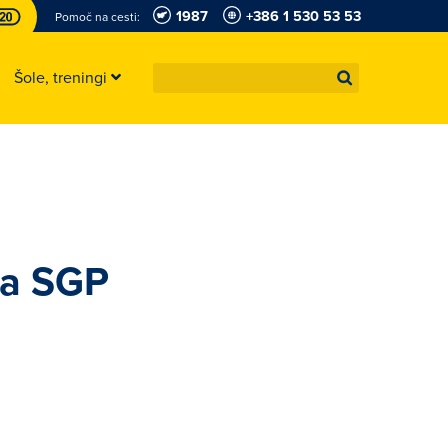
1987
+386 1 530 53 53
Pomoč na cesti:
Šole, treningi
 za SGP