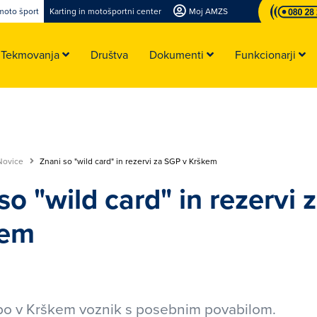
moto šport
Karting in motošportni center
Moj AMZS
Tekmovanja
Društva
Dokumenti
Funkcionarji
Novice
Znani so "wild card" in rezervi za SGP v Krškem
so "wild card" in rezervi
kem
 bo v Krškem voznik s posebnim povabilom.