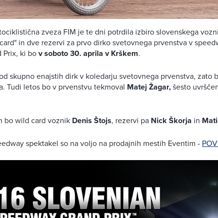
iklistična zveza FIM je te dni potrdila izbiro slovenskega voz
card" in dve rezervi za prvo dirko svetovnega prvenstva v speed
Prix, ki bo
v soboto 30. aprila v Krškem
.
 od skupno enajstih dirk v koledarju svetovnega prvenstva, zato b
. Tudi letos bo v prvenstvu tekmoval
Matej Žagar,
šesto uvršče
m bo wild card voznik
Denis Štojs
, rezervi pa
Nick Škorja
in
Mati
eedway spektakel so na voljo na prodajnih mestih Eventim -
POV