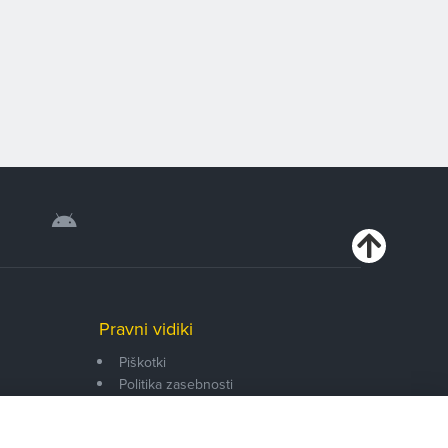
Pravni vidiki
Piškotki
Politika zasebnosti
Pravno obvestilo