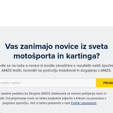
Vas zanimajo novice iz sveta
motošporta in kartinga?
avite se na naše e-novice in bodite obveščeni o rezultatih naših športn
AMZS testih, novostih na področju mobilnosti in dogajanju v AMZS.
PRIJA
 osebne podatke bo Skupina AMZS obdelovala za namen pošiljanja novic in
db. Od prejemanja novic se lahko kadarkoli odjavite s klikom na povezavo v
prejetem sporočilu. Več si lahko preberete v naši
Politiki zasebnosti
.