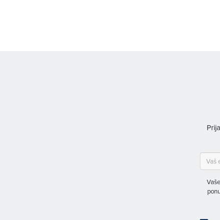
Prij
Vaše
ponu