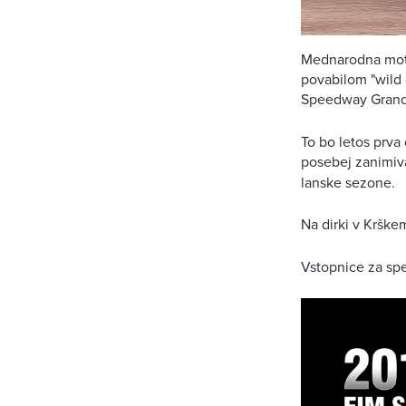
Mednarodna motoc
povabilom "wild 
Speedway Grand 
To bo letos prva
posebej zanimiva
lanske sezone.
Na dirki v Krške
Vstopnice za sp