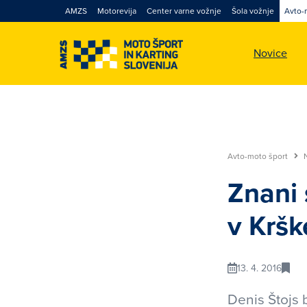
AMZS
Motorevija
Center varne vožnje
Šola vožnje
Avto-
Novice
Avto-moto šport
Znani 
v Krš
13. 4. 2016
Denis Štojs