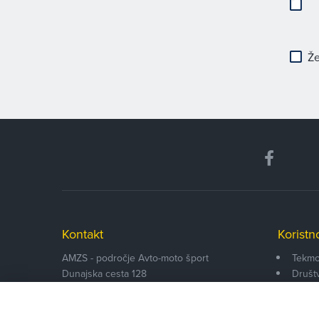
Že
Kontakt
Koristn
AMZS - področje Avto-moto šport
Tekmo
Dunajska cesta 128
Društ
SI-1000
Ljubljana
Funkci
Informacije:
Dokum