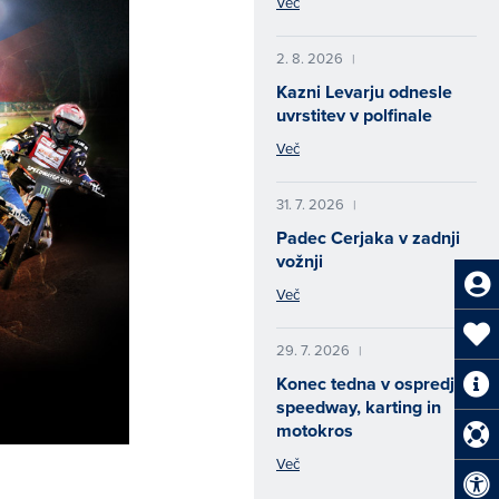
Več
2. 8. 2026
|
Kazni Levarju odnesle
uvrstitev v polfinale
Več
31. 7. 2026
|
Padec Cerjaka v zadnji
vožnji
Več
29. 7. 2026
|
Konec tedna v ospredju
speedway, karting in
motokros
Več