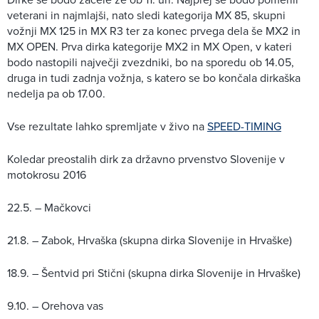
veterani in najmlajši, nato sledi kategorija MX 85, skupni
vožnji MX 125 in MX R3 ter za konec prvega dela še MX2 in
MX OPEN. Prva dirka kategorije MX2 in MX Open, v kateri
bodo nastopili največji zvezdniki, bo na sporedu ob 14.05,
druga in tudi zadnja vožnja, s katero se bo končala dirkaška
nedelja pa ob 17.00.
Vse rezultate lahko spremljate v živo na
SPEED-TIMING
Koledar preostalih dirk za državno prvenstvo Slovenije v
motokrosu 2016
22.5. – Mačkovci
21.8. – Zabok, Hrvaška (skupna dirka Slovenije in Hrvaške)
18.9. – Šentvid pri Stični (skupna dirka Slovenije in Hrvaške)
9.10. – Orehova vas