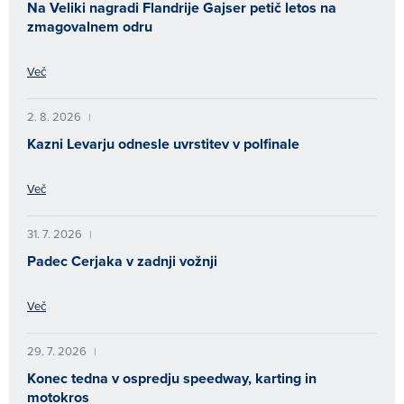
Na Veliki nagradi Flandrije Gajser petič letos na
zmagovalnem odru
Več
2. 8. 2026
|
Kazni Levarju odnesle uvrstitev v polfinale
Več
31. 7. 2026
|
Padec Cerjaka v zadnji vožnji
Več
29. 7. 2026
|
Konec tedna v ospredju speedway, karting in
motokros