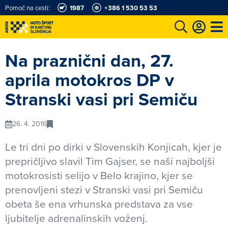
Pomoč na cesti:
1987
+386 1 530 53 53
e
Karting in motošportni center
Najboljši za volanom
Moj AMZS
Na praznični dan, 27.
aprila motokros DP v
Stranski vasi pri Semiču
26. 4. 2016
Le tri dni po dirki v Slovenskih Konjicah, kjer je
prepričljivo slavil Tim Gajser, se naši najboljši
motokrosisti selijo v Belo krajino, kjer se
prenovljeni stezi v Stranski vasi pri Semiču
obeta še ena vrhunska predstava za vse
ljubitelje adrenalinskih voženj.