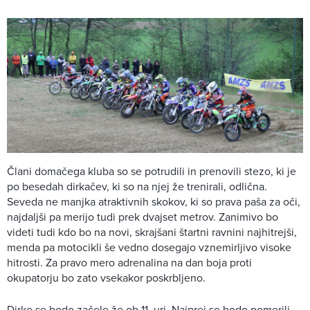
Člani domačega kluba so se potrudili in prenovili stezo, ki je
po besedah dirkačev, ki so na njej že trenirali, odlična.
Seveda ne manjka atraktivnih skokov, ki so prava paša za oči,
najdaljši pa merijo tudi prek dvajset metrov. Zanimivo bo
videti tudi kdo bo na novi, skrajšani štartni ravnini najhitrejši,
menda pa motocikli še vedno dosegajo vznemirljivo visoke
hitrosti. Za pravo mero adrenalina na dan boja proti
okupatorju bo zato vsekakor poskrbljeno.
Dirke se bodo začele že ob 11. uri. Najprej se bodo pomerili