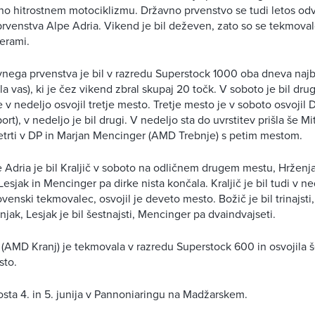
no hitrostnem motociklizmu. Državno prvenstvo se tudi letos odv
enstva Alpe Adria. Vikend je bil deževen, zato so se tekmovalc
erami.
nega prvenstva je bil v razredu Superstock 1000 oba dneva najb
a vas), ki je čez vikend zbral skupaj 20 točk. V soboto je bil dru
e v nedeljo osvojil tretje mesto. Tretje mesto je v soboto osvojil
t), v nedeljo je bil drugi. V nedeljo sta do uvrstitev prišla še M
etrti v DP in Marjan Mencinger (AMD Trebnje) s petim mestom.
e Adria je bil Kraljič v soboto na odličnem drugem mestu, Hrženjak
, Lesjak in Mencinger pa dirke nista končala. Kraljič je bil tudi v n
venski tekmovalec, osvojil je deveto mesto. Božič je bil trinajsti
enjak, Lesjak je bil šestnajsti, Mencinger pa dvaindvajseti.
(AMD Kranj) je tekmovala v razredu Superstock 600 in osvojila š
sto.
bosta 4. in 5. junija v Pannoniaringu na Madžarskem.