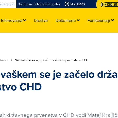
moto šport
Karting in motošportni center
Moj AMZS
Tekmovanja
Društva
Dokumenti
Funkcionarji
Novice
Na Slovaškem se je začelo državno prvenstvo CHD
vaškem se je začelo drž
stvo CHD
ah državnega prvenstva v CHD vodi Matej Kralji