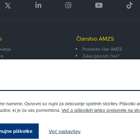
o
Članstvo AMZS
vanja
Postanite član AMZS
va
Zakaj (p)ostati član?
onarji
Primerjava članstev
enti
Kako vam pomagamo
 namene. Osnovni so nujni za delovanje spletnih storitev. Piškotki an
onudbe, ki je za vas pomembna.
Več o piškotkih lahko preberete na str
Pri spletni včlanitvi so podprta naslednja plačilna sredstva:
nujne piškotke
Več nastavitev