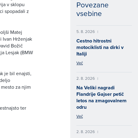
Povezane
ija v sklopu
i spopadali z
vsebine
oljši Matej
5. 8. 2026
|
gi Ivan Hrženjak
Cestno hitrostni
 David Božič
motociklisti na dirki v
itja Lesjak (BMW
Italiji
Več
 je bil enajsti,
2. 8. 2026
|
edeljo
, mesto za njim
Na Veliki nagradi
Flandrije Gajser petič
letos na zmagovalnem
odru
estnajsto ter
Več
2. 8. 2026
|