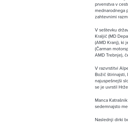
prvenstva v cest
mednarodnega prv
zahtevnimi razm
V seštevku držav
Kraljič (MD Depal
(AMD Kranj), ki j
(Čarman motorspor
AMD Trebnje), č
V razvrstitvi Alp
Božič štirinajsti
najuspešnejši slo
se je uvrstil Hrž
Manca Katrašnik 
sedemnajsto me
Naslednji dirki 