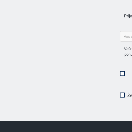
Prij
Vaše
ponu
Že