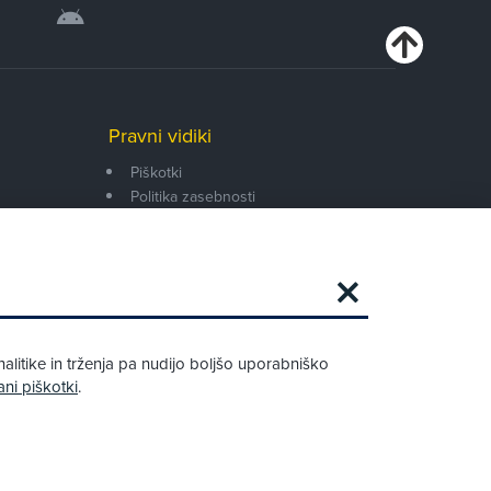
Pravni vidiki
Piškotki
Politika zasebnosti
Pravno obvestilo
Zapri
Podarjamo vam 10 €!
alitike in trženja pa nudijo boljšo uporabniško
Obstoječi in novi AMZS člani, ki boste v
ani piškotki
.
AMZS centru sklenili avtomobilsko
zavarovanje in opravili registracijo vozila,
boste prejeli vrednostno darilno kartico z
dobroimetjem v višini 10 €.
Kako do darila?