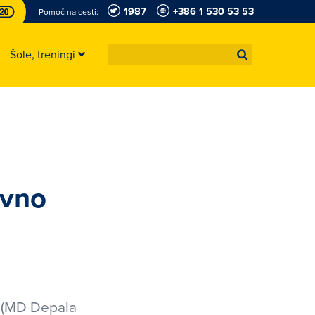
1987
+386 1 530 53 53
Pomoč na cesti:
Šole, treningi
avno
č (MD Depala