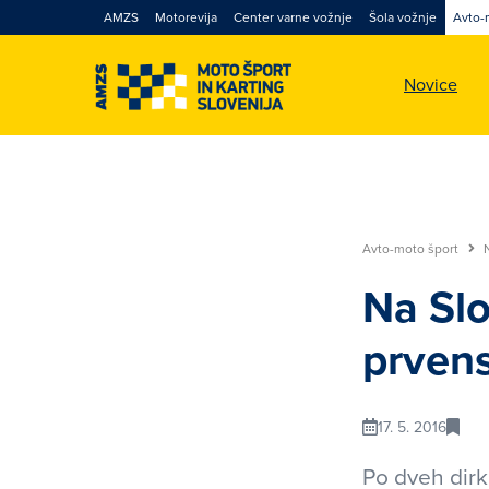
AMZS
Motorevija
Center varne vožnje
Šola vožnje
Avto-
Novice
Avto-moto šport
Na Slo
prven
17. 5. 2016
Po dveh dirk