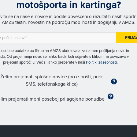
motošporta in kartinga?
avite se na naše e-novice in bodite obveščeni o rezultatih naših športn
AMZS testih, novostih na področju mobilnosti in dogajanju v AMZS.
PRIJA
 osebne podatke bo Skupina AMZS obdelovala za namen pošiljanja novic in
db. Od prejemanja novic se lahko kadarkoli odjavite s klikom na povezavo v
prejetem sporočilu. Več si lahko preberete v naši
Politiki zasebnosti
.
Želim prejemati splošne novice (po e-pošti, prek
SMS, telefonskega klica)
lim prejemati meni posebej prilagojene ponudbe