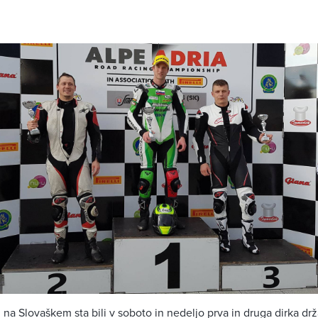
 na Slovaškem sta bili v soboto in nedeljo prva in druga dirka d