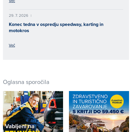
Več
29. 7. 2026
|
Konec tedna v ospredju speedway, karting in
motokros
Več
Oglasna sporočila