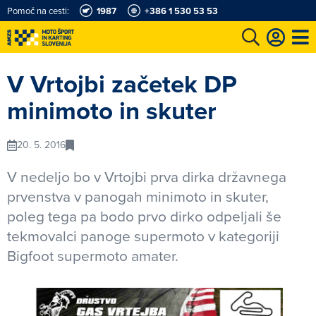
Pomoč na cesti:
1987
+386 1 530 53 53
e
Karting in motošportni center
Najboljši za volanom
Moj AMZS
V Vrtojbi začetek DP
minimoto in skuter
20. 5. 2016
V nedeljo bo v Vrtojbi prva dirka državnega
prvenstva v panogah minimoto in skuter,
poleg tega pa bodo prvo dirko odpeljali še
tekmovalci panoge supermoto v kategoriji
Bigfoot supermoto amater.