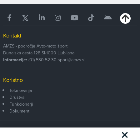
Kontakt
AMZS - področje Avto-moto šport
Dunajska cesta 128
SI-1000
Ljubljana
Informacije:
(01) 530 52 30
sport@amzs.si
Koristno
Tekmovanja
Društva
Funkcionarji
Dokumenti
Članstvo AMZS