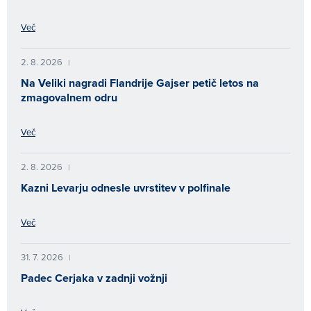
Več
2. 8. 2026
|
Na Veliki nagradi Flandrije Gajser petič letos na
zmagovalnem odru
Več
2. 8. 2026
|
Kazni Levarju odnesle uvrstitev v polfinale
Več
31. 7. 2026
|
Padec Cerjaka v zadnji vožnji