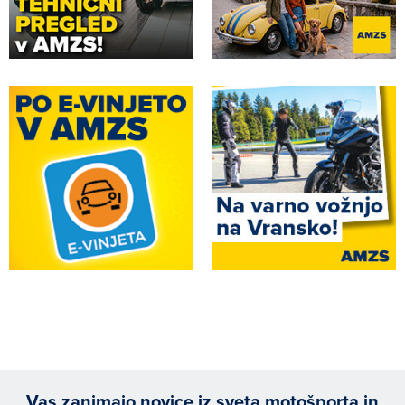
Vas zanimajo novice iz sveta motošporta in