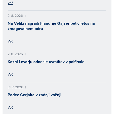
Več
2. 8. 2026
|
Na Veliki nagradi Flandrije Gajser petič letos na
zmagovalnem odru
Več
2. 8. 2026
|
Kazni Levarju odnesle uvrstitev v polfinale
Več
31. 7. 2026
|
Padec Cerjaka v zadnji vožnji
Več