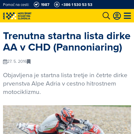
Pomoč na cesti:
1987
+386 1 530 53 53
e
Karting in motošportni center
Najboljši za volanom
Moj AMZS
Trenutna startna lista dirke
AA v CHD (Pannoniaring)
27. 5. 2016
Objavljena je startna lista tretje in četrte dirke
prvenstva Alpe Adria v cestno hitrostnem
motociklizmu.