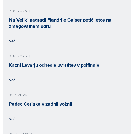
2. 8. 2026
|
Na Veliki nagradi Flandrije Gajser petič letos na
zmagovalnem odru
Več
2. 8. 2026
|
Kazni Levarju odnesle uvrstitev v polfinale
Več
31. 7. 2026
|
Padec Cerjaka v zadnji vožnji
Več
29. 7. 2026
|