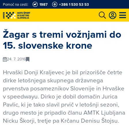
Pomoč na cesti:
1987
+386 1 530 53 53
e
Karting in motošportni center
Najboljši za volanom
Moj AMZS
Žagar s tremi vožnjami do
15. slovenske krone
24. 7. 2016
Hrvaški Donji Kraljevec je bil prizorišče četrte
dirke letošnjega skupnega državnega
prvenstva posameznikov Slovenije in Hrvaške
v speedwayu. Dirko je dobil domačin Jurica
Pavlic, ki je tako slavil prvič v letošnji sezoni,
drugo mesto je pripadlo članu AMTK Ljubljana
Nicku Škorji, tretje pa Krčanu Denisu Štojsu.