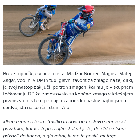
Brez stopničk je v finalu ostal Madžar Norbert Magosi. Matej
Žagar, vodilni v DP in tudi glavni favorit za zmago na tej dirki,
je svoj nastop zaključil po treh zmagah, kar mu je v skupnem
točkovanju DP že zadostovalo za končno zmago v letošnjem
prvenstvu in s tem petnajsti zaporedni naslov najboljšega
spidvejista na sončni strani Alp.
»15 je izjemno lepa številka in novega naslova sem vesel
prav tako, kot vseh pred njim, žal mi je le, da dirke nisem
privozil do konca, a glavobol, ki me je pestil, mi tega