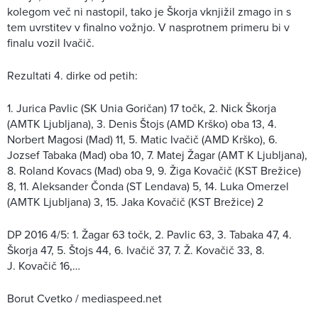
kolegom več ni nastopil, tako je Škorja vknjižil zmago in s
tem uvrstitev v finalno vožnjo. V nasprotnem primeru bi v
finalu vozil Ivačič.
Rezultati 4. dirke od petih:
1. Jurica Pavlic (SK Unia Goričan) 17 točk, 2. Nick Škorja
(AMTK Ljubljana), 3. Denis Štojs (AMD Krško) oba 13, 4.
Norbert Magosi (Mad) 11, 5. Matic Ivačič (AMD Krško), 6.
Jozsef Tabaka (Mad) oba 10, 7. Matej Žagar (AMT K Ljubljana),
8. Roland Kovacs (Mad) oba 9, 9. Žiga Kovačič (KST Brežice)
8, 11. Aleksander Čonda (ST Lendava) 5, 14. Luka Omerzel
(AMTK Ljubljana) 3, 15. Jaka Kovačič (KST Brežice) 2
DP 2016 4/5: 1. Žagar 63 točk, 2. Pavlic 63, 3. Tabaka 47, 4.
Škorja 47, 5. Štojs 44, 6. Ivačič 37, 7. Ž. Kovačič 33, 8.
J. Kovačič 16,…
Borut Cvetko / mediaspeed.net