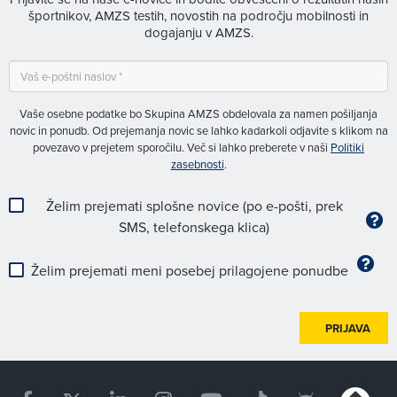
športnikov, AMZS testih, novostih na področju mobilnosti in
dogajanju v AMZS.
Vaše osebne podatke bo Skupina AMZS obdelovala za namen pošiljanja
novic in ponudb. Od prejemanja novic se lahko kadarkoli odjavite s klikom na
povezavo v prejetem sporočilu. Več si lahko preberete v naši
Politiki
zasebnosti
.
Želim prejemati splošne novice (po e-pošti, prek
SMS, telefonskega klica)
Želim prejemati meni posebej prilagojene ponudbe
PRIJAVA