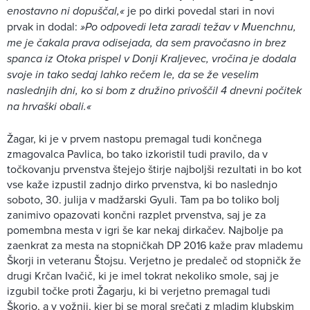
enostavno ni dopuščal,«
je po dirki povedal stari in novi
prvak in dodal:
»Po odpovedi leta zaradi težav v Muenchnu,
me je čakala prava odisejada, da sem pravočasno in brez
spanca iz Otoka prispel v Donji Kraljevec, vročina je dodala
svoje in tako sedaj lahko rečem le, da se že veselim
naslednjih dni, ko si bom z družino privoščil 4 dnevni počitek
na hrvaški obali.«
Žagar, ki je v prvem nastopu premagal tudi končnega
zmagovalca Pavlica, bo tako izkoristil tudi pravilo, da v
točkovanju prvenstva štejejo štirje najboljši rezultati in bo kot
vse kaže izpustil zadnjo dirko prvenstva, ki bo naslednjo
soboto, 30. julija v madžarski Gyuli. Tam pa bo toliko bolj
zanimivo opazovati končni razplet prvenstva, saj je za
pomembna mesta v igri še kar nekaj dirkačev. Najbolje pa
zaenkrat za mesta na stopničkah DP 2016 kaže prav mlademu
Škorji in veteranu Štojsu. Verjetno je predaleč od stopničk že
drugi Krčan Ivačič, ki je imel tokrat nekoliko smole, saj je
izgubil točke proti Žagarju, ki bi verjetno premagal tudi
Škorjo, a v vožnji, kjer bi se moral srečati z mladim klubskim