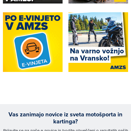
Vas zanimajo novice iz sveta motošporta in
kartinga?
Prijavite se na naše e-novice in bodite obveščeni o rezultatih naših