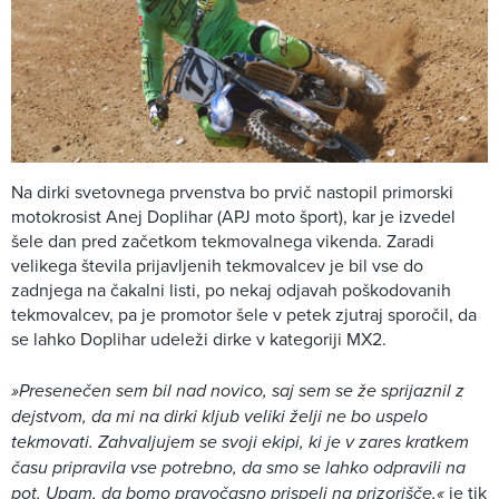
Na dirki svetovnega prvenstva bo prvič nastopil primorski
motokrosist Anej Doplihar (APJ moto šport), kar je izvedel
šele dan pred začetkom tekmovalnega vikenda. Zaradi
velikega števila prijavljenih tekmovalcev je bil vse do
zadnjega na čakalni listi, po nekaj odjavah poškodovanih
tekmovalcev, pa je promotor šele v petek zjutraj sporočil, da
se lahko Doplihar udeleži dirke v kategoriji MX2.
»Presenečen sem bil nad novico, saj sem se že sprijaznil z
dejstvom, da mi na dirki kljub veliki želji ne bo uspelo
tekmovati. Zahvaljujem se svoji ekipi, ki je v zares kratkem
času pripravila vse potrebno, da smo se lahko odpravili na
pot. Upam, da bomo pravočasno prispeli na prizorišče,«
je tik