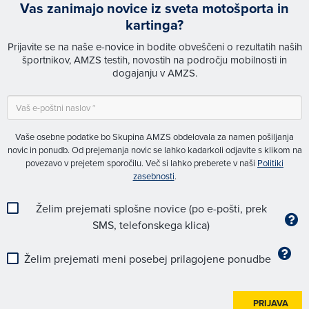
Vas zanimajo novice iz sveta motošporta in
kartinga?
Prijavite se na naše e-novice in bodite obveščeni o rezultatih naših
športnikov, AMZS testih, novostih na področju mobilnosti in
dogajanju v AMZS.
Vaše osebne podatke bo Skupina AMZS obdelovala za namen pošiljanja
novic in ponudb. Od prejemanja novic se lahko kadarkoli odjavite s klikom na
povezavo v prejetem sporočilu. Več si lahko preberete v naši
Politiki
zasebnosti
.
Želim prejemati splošne novice (po e-pošti, prek
SMS, telefonskega klica)
Želim prejemati meni posebej prilagojene ponudbe
PRIJAVA