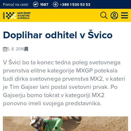
Pomoč na cesti:
1987
+386 1 530 53 53
e
Karting in motošportni center
Najboljši za volanom
Moj AMZS
Doplihar odhitel v Švico
5. 8. 2016
V Švici bo ta konec tedna poleg svetovnega
prvenstva elitne kategorije MXGP potekala
tudi dirka svetovnega prvenstva MX2, v kateri
je Tim Gajser lani postal svetovni prvak. Po
Gajserju bomo tokrat v kategoriji MX2
ponovno imeli svojega predstavnika.