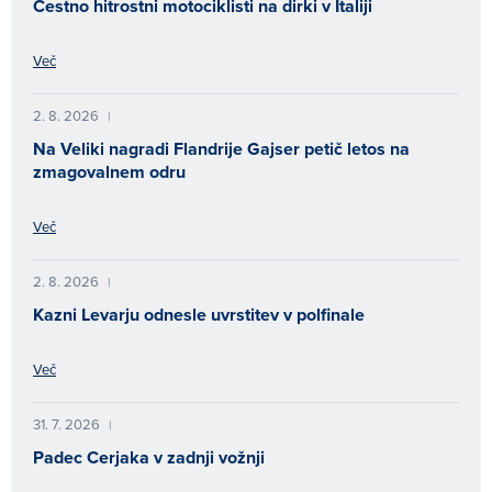
Cestno hitrostni motociklisti na dirki v Italiji
Več
2. 8. 2026
|
Na Veliki nagradi Flandrije Gajser petič letos na
zmagovalnem odru
Več
2. 8. 2026
|
Kazni Levarju odnesle uvrstitev v polfinale
Več
31. 7. 2026
|
Padec Cerjaka v zadnji vožnji