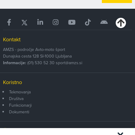
Kontakt
AMZS - področje Avto-moto šport
Dunajska cesta 128
SI-1000
Ljubljana
Informacije:
(01) 530 52 30
sport@amzs.si
Koristno
Tekmovanja
Društva
Funkcionarji
Dokumenti
Članstvo AMZS