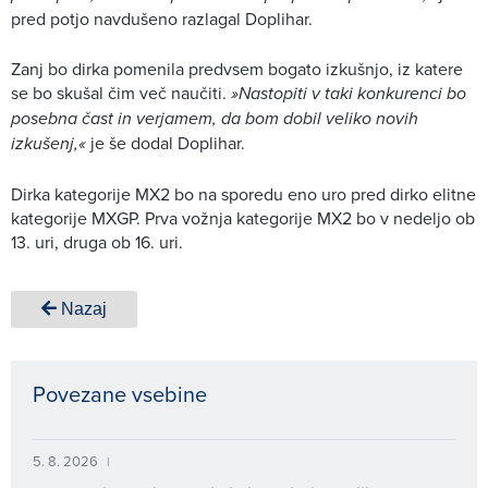
pred potjo navdušeno razlagal Doplihar.
Zanj bo dirka pomenila predvsem bogato izkušnjo, iz katere
se bo skušal čim več naučiti.
»Nastopiti v taki konkurenci bo
posebna čast in verjamem, da bom dobil veliko novih
izkušenj,«
je še dodal Doplihar.
Dirka kategorije MX2 bo na sporedu eno uro pred dirko elitne
kategorije MXGP. Prva vožnja kategorije MX2 bo v nedeljo ob
13. uri, druga ob 16. uri.
Nazaj
Povezane vsebine
5. 8. 2026
|