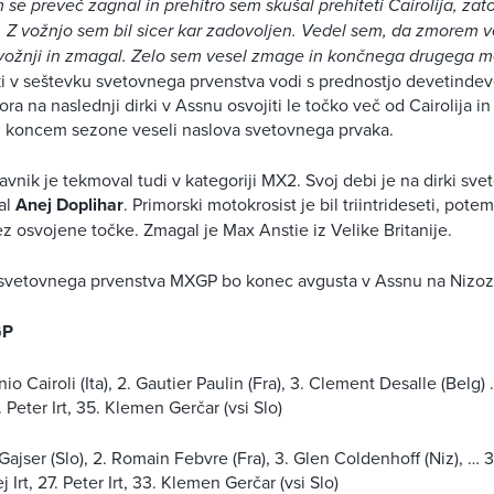
se preveč zagnal in prehitro sem skušal prehiteti Cairolija, zato
 Z vožnjo sem bil sicer kar zadovoljen. Vedel sem, da zmorem v
 vožnji in zmagal. Zelo sem vesel zmage in končnega drugega m
 ki v seštevku svetovnega prvenstva vodi s prednostjo devetindev
a na naslednji dirki v Assnu osvojiti le točko več od Cairolija in
ed koncem sezone veseli naslova svetovnega prvaka.
avnik je tekmoval tudi v kategoriji MX2. Svoj debi je na dirki sv
al
Anej Doplihar
. Primorski motokrosist je bil triintrideseti, pote
ez osvojene točke. Zmagal je Max Anstie iz Velike Britanije.
a svetovnega prvenstva MXGP bo konec avgusta v Assnu na Niz
GP
nio Cairoli (Ita), 2. Gautier Paulin (Fra), 3. Clement Desalle (Belg)
. Peter Irt, 35. Klemen Gerčar (vsi Slo)
 Gajser (Slo), 2. Romain Febvre (Fra), 3. Glen Coldenhoff (Niz), … 3
j Irt, 27. Peter Irt, 33. Klemen Gerčar (vsi Slo)