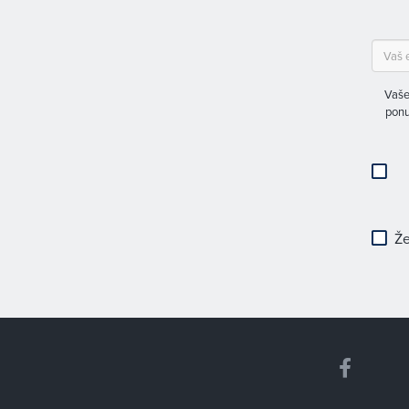
Vaše
ponu
Že