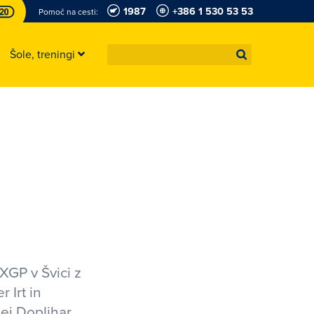
1987
+386 1 530 53 53
Pomoč na cesti:
Šole, treningi
XGP v Švici z
 Irt in
ej Doplihar,