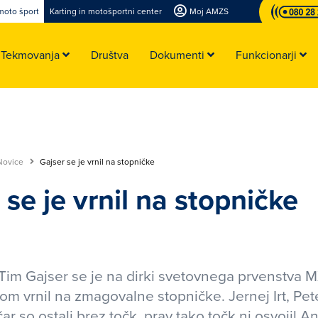
moto šport
Karting in motošportni center
Moj AMZS
Tekmovanja
Društva
Dokumenti
Funkcionarji
Novice
Gajser se je vrnil na stopničke
 se je vrnil na stopničke
Tim Gajser se je na dirki svetovnega prvenstva M
m vrnil na zmagovalne stopničke. Jernej Irt, Peter
 so ostali brez točk, prav tako točk ni osvojil An