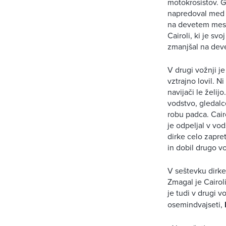
motokrosistov. G
napredoval med 
na devetem mestu.
Cairoli, ki je s
zmanjšal na deve
V drugi vožnji je
vztrajno lovil. N
navijači le želij
vodstvo, gledalce
robu padca. Cair
je odpeljal v vod
dirke celo zapre
in dobil drugo v
V seštevku dirke 
Zmagal je Cairoli
je tudi v drugi 
osemindvajseti,