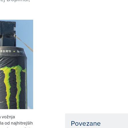
a vožnja
Povezane
a od najhitrejših