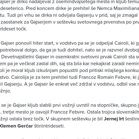
ajser je dirko nadaljeval z osemindvajsetega mesta in kljub tem
deseterico. Pred koncem dirke je prehitel še Nemca Maximiliana
 Tudi pri vrhu se dirka ni odvijala Gajserju v prid, saj je zmagal 
voj zaostanek za Gajserjem v seštevku svetovnega prvenstva po prv
tdeset točk.
 Gajser ponovil hiter start, v vodstvo pa se je odpeljal Cairoli, ki 
i potreboval dolgo, da ga je tudi dohitel, nato se je razvnel dvoboj,
o. Devetnajstletni Gajser in osemkratni svetovni prvak Cairoli sta s
m pa je večkrat zastal dih, saj sta bila kar nekajkrat zaradi nemi
oli je moral kljub izkušnjam popustiti pod pritiski mlajšega konku
stvo. Cairolija je za tem prehitel tudi Francoz Romain Febvre, ki 
til Gajserju. A je Gajser še enkrat več zdržal v vodstvu, odbil vs
ožnjo.
se je Gajser kljub slabši prvi vožnji uvrstil na stopničke, skupno j
, tretje mesto je osvojil Francoz Febvre. Ostala trojica slovensk
vožnji ostala brez točk. V skupnem seštevku je bil
Jernej Irt
šestin
Klemen Gerčar
štiriintrideseti.