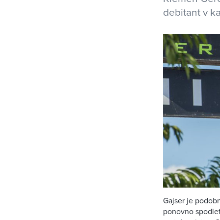
debitant v k
Gajser je podobn
ponovno spodletel