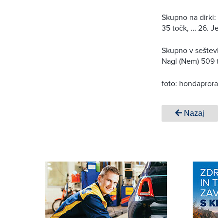
Skupno na dirki: 
35 točk, … 26. Je
Skupno v seštevku
Nagl (Nem) 509 
foto: hondapror
Nazaj