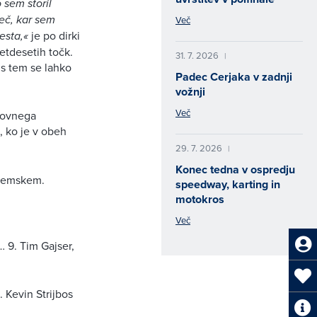
 sem storil
eč, kar sem
Več
esta,«
je po dirki
etdesetih točk.
31. 7. 2026
|
 s tem se lahko
Padec Cerjaka v zadnji
vožnji
Več
etovnega
m, ko je v obeh
29. 7. 2026
|
Konec tedna v ospredju
ozemskem.
speedway, karting in
motokros
Več
 … 9. Tim Gajser,
. Kevin Strijbos