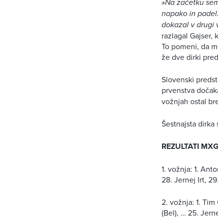
»Na začetku sem 
napako in padel.
dokazal v drugi
razlagal Gajser,
To pomeni, da mor
že dve dirki pr
Slovenski predst
prvenstva dočak
vožnjah ostal br
Šestnajsta dirk
REZULTATI MX
1. vožnja: 1. Anto
28. Jernej Irt, 29
2. vožnja: 1. Tim
(Bel), … 25. Jerne