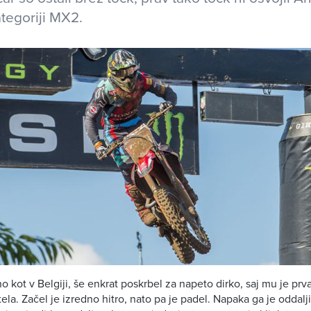
ategoriji MX2.
o kot v Belgiji, še enkrat poskrbel za napeto dirko, saj mu je prv
a. Začel je izredno hitro, nato pa je padel. Napaka ga je oddaljil