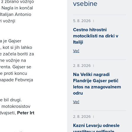
u z zbrano vožnjo
vsebine
 Nagla in končal
Italijan Antonio
i vožnji
5. 8. 2026
|
Cestno hitrostni
motociklisti na dirki v
ga je Gajser
Italiji
 kot si jih lahko
Več
e začela boriti za
rne vožnje na
2. 8. 2026
|
renta. Gajser se
je proti koncu
Na Veliki nagradi
e napade Febvreja
Flandrije Gajser petič
letos na zmagovalnem
odru
e bil drugi.
Več
ih motokrosistov
dvajseti,
Peter Irt
2. 8. 2026
|
Kazni Levarju odnesle
uvrstitev v polfinale