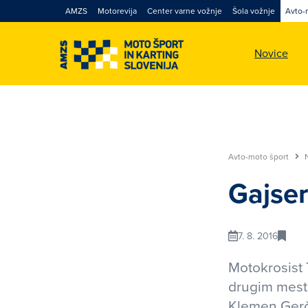
AMZS
Motorevija
Center varne vožnje
Šola vožnje
Avto-
Novice
Avto-moto šport
Gajser
7. 8. 2016
Motokrosist 
drugim mesto
Klemen Gerčar