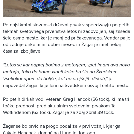
Petnajstkratni slovenski državni prvak v speedwayju po petih
tekmah svetovnega prvenstva letos ni zadovoljen, saj zaseda
šele osmo mesto, kar je manj od pričakovanega. Vendar pa je
od zadnje dirke minil dober mesec in Žagar je imel nekaj
časa za izboljšave.
"Letos se kar naprej borimo z motorjem, spet imam dva nova
motorja, tako da bomo videli kako bo šlo na Švedskem.
Vsekakor upam da boljše, kot na prejšnjih dirkah,"
je
napovedal Žagar, ki je lani na Švedskem osvojil četrto mesto.
Po petih dirkah vodi veteran Greg Hancok (66 točk), ki ima tri
točke prednosti pred aktualnim svetovnim prvakom Tai
Woffindenom (63 točk). Žagar je za zdaj zbral 39 točk.
Žagar se bo prvič na progo podal že v prvi vožnji, kjer ga
čakajo Hancock, domačina Ljung in Jonsson.