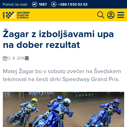
Pomoč na cesti:
1987
+386 1 530 53 53
e
Karting in motošportni center
Najboljši za volanom
Moj AMZS
Žagar z izboljšavami upa
na dober rezultat
12. 8. 2016
Matej Žagar bo v soboto zvečer na Švedskem
tekmoval na šesti dirki Speedway Grand Prix.