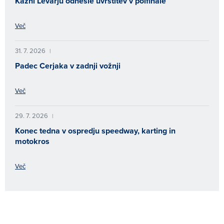
Kazni Levarju odnesle uvrstitev v polfinale
Več
31. 7. 2026
|
Padec Cerjaka v zadnji vožnji
Več
29. 7. 2026
|
Konec tedna v ospredju speedway, karting in
motokros
Več