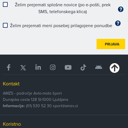
Želim prejemati splošne novice (po e-pošti, prek
SMS, telefonskega klica)
Želim prejemati meni posebej prilagojene ponudbe
PRIJAVA
Kontakt
AMZS - področje Avto-moto šport
Dunajska cesta 128
SI-1000
Ljubljana
Informacije:
(01) 530 52 30
sport@amzs.si
Koristno