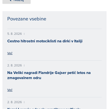
Povezane vsebine
5. 8. 2026
|
Cestno hitrostni motociklisti na dirki v Italiji
Več
2. 8. 2026
|
Na Veliki nagradi Flandrije Gajser petič letos na
zmagovalnem odru
Več
2. 8. 2026
|