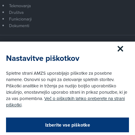
Tekmovanja
Društva
Funkcionarji
Dokumenti
Članstvo AMZS
Postanite član AMZS
Nastavitve piškotkov
Zakaj (p)ostati član?
Primerjava članstev
Spletne strani AMZS uporabljajo piškotke za posebne
Kako vam pomagamo
namene. Osnovni so nujni za delovanje spletnih storitev.
Piškotki analitike in trženja pa nudijo boljšo uporabniško
izkušnjo, enostavnejšo uporabo strani in prikaz ponudbe, ki je
Pravni vidiki
za vas pomembna.
Več o piškotkih lahko preberete na strani
Piškotki
piškotki
.
Politika zasebnosti
Pravno obvestilo
Zapri
Podarjamo vam 10 €!
Izberite vse piškotke
Obstoječi in novi AMZS člani, ki boste v AMZS
centru sklenili avtomobilsko zavarovanje in
© AMZS
Produkcija:
Creatim
|