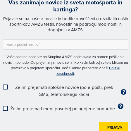
Vas zanimajo novice iz sveta motošporta in
kartinga?
Prijavite se na naše e-novice in bodite obveščeni o rezultatih naših
športnikov, AMZS testih, novostih na področju mobilnosti in
dogajanju v AMZS.
Vaše osebne podatke bo Skupina AMZS obdelovala za namen pošiljanja
novic in ponudb. Od prejemanja novic se lahko kadarkoli odjavite s klikom na
povezavo v prejetem sporočilu. Več si lahko preberete v naši
Politiki
zasebnosti
.
Želim prejemati splošne novice (po e-pošti, prek
SMS, telefonskega klica)
Želim prejemati meni posebej prilagojene ponudbe
PRIJAVA