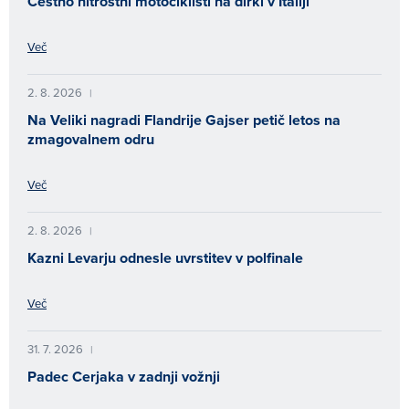
Cestno hitrostni motociklisti na dirki v Italiji
Več
2. 8. 2026
|
Na Veliki nagradi Flandrije Gajser petič letos na
zmagovalnem odru
Več
2. 8. 2026
|
Kazni Levarju odnesle uvrstitev v polfinale
Več
31. 7. 2026
|
Padec Cerjaka v zadnji vožnji