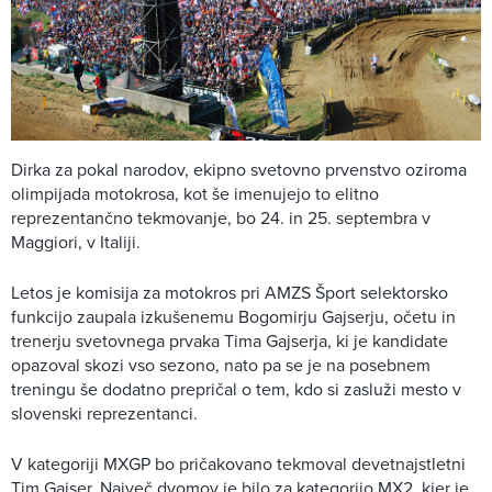
Dirka za pokal narodov, ekipno svetovno prvenstvo oziroma
olimpijada motokrosa, kot še imenujejo to elitno
reprezentančno tekmovanje, bo 24. in 25. septembra v
Maggiori, v Italiji.
Letos je komisija za motokros pri AMZS Šport selektorsko
funkcijo zaupala izkušenemu Bogomirju Gajserju, očetu in
trenerju svetovnega prvaka Tima Gajserja, ki je kandidate
opazoval skozi vso sezono, nato pa se je na posebnem
treningu še dodatno prepričal o tem, kdo si zasluži mesto v
slovenski reprezentanci.
V kategoriji MXGP bo pričakovano tekmoval devetnajstletni
Tim Gajser. Največ dvomov je bilo za kategorijo MX2, kjer je