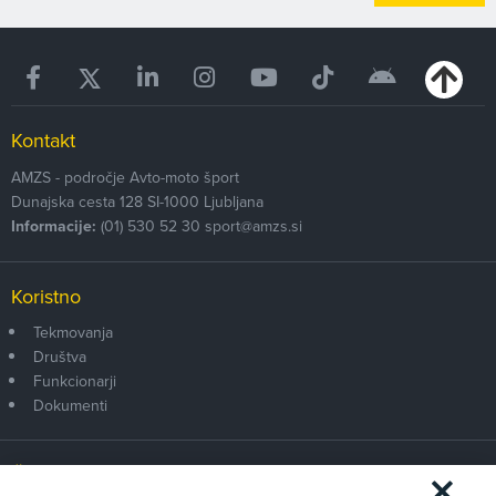
Kontakt
AMZS - področje Avto-moto šport
Dunajska cesta 128
SI-1000
Ljubljana
Informacije:
(01) 530 52 30
sport@amzs.si
Koristno
Tekmovanja
Društva
Funkcionarji
Dokumenti
Članstvo AMZS