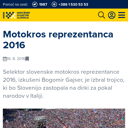
Pomoč na cesti:
1987
+386 1 530 53 53
e
Karting in motošportni center
Najboljši za volanom
Moj AMZS
Motokros reprezentanca
2016
16. 8. 2016
Selektor slovenske motokros reprezentance
2016, izkušeni Bogomir Gajser, je izbral trojico,
ki bo Slovenijo zastopala na dirki za pokal
narodov v Italiji.